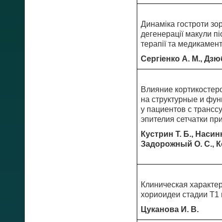
Динаміка гостроти зо
дегенерації макули пі
терапії та медикамен
Сергіенко А. М., Дзю
Влияние кортикостер
на структурные и фун
у пациентов с трансс
эпителия сетчатки п
Кустрин Т. Б., Насинн
Задорожный О. С., К
Клиническая характе
хориоидеи стадии Т1
Цуканова И. В.