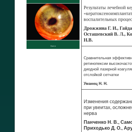
Результаты лечебной к
«кератоксеноимплантат
воспалительных процес
Дрожжина Г. И., Гайда
Осташевский В. Л., Ко
Н.В.
Сравнительная эффективн
ретинопексии высокочасто
диодной лазерной коагуля
отслойкой сетчатки
Уманец Н. Н.
Изменения содержани
при увеитах, осложн
нерва
Панченко Н. В., Само
Приходько Д. О., Ару