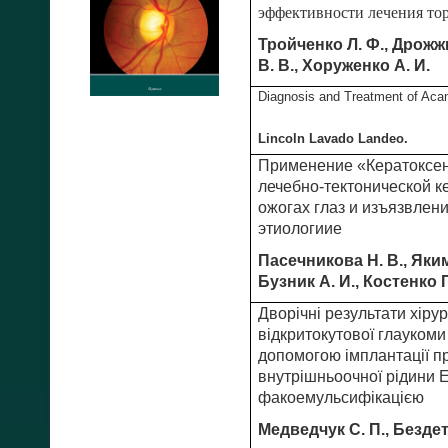
эффективности лечения т
Тройченко Л. Ф., Дрожжи
В. В., Хоруженко А. И.
Diagnosis and Treatment of Aca
Lincoln Lavado Landeo.
Применение «Кератоксен
лечебно-тектонической к
ожогах глаз и изъязвлен
этиологииe
Пасечникова Н. В., Яким
Бузник А. И., Костенко 
Дворічні результати хірур
відкритокутової глаукоми
допомогою імплантації п
внутрішньоочної рідини ­
факоемульсифікацією
Медведчук С. П., Бездет