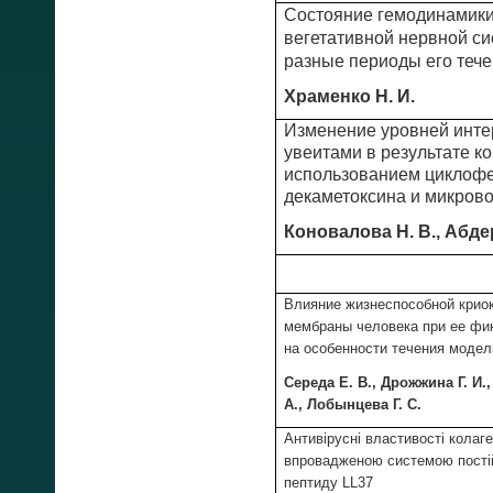
Состояние гемодинамики 
вегетативной нервной си
разные периоды его теч
Храменко Н. И.
Изменение уровней инте
увеитами в результате к
использованием циклофе
декаметоксина и микров
Коновалова Н. В., Аб
Влияние жизнеспособной крио
мембраны человека при ее фи
на особенности течения модел
Середа Е. В., Дрожжина Г. И.,
А., Лобынцева Г. С.
Антивірусні властивості колаге
впровадженою системою постій
пептиду LL37