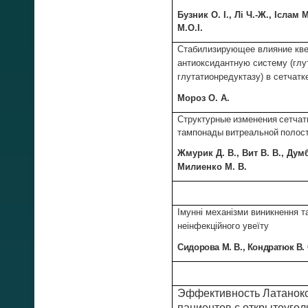
Бузник О. І., Лі Ч.-Ж., Іслам
М.
O.I.
Стабилизирующее влияние кве
антиоксидантную систему (глу
глутатионредуктазу) в сетчатк
Мороз О. А.
Структурные изменения сетчатк
тампонады витреальной полос
Жмурик Д. В., Вит В. В., Дум
Милиенко М. В.
Імунні механізми виникнення та
неінфекційного увеїту
Сидорова М. В., Кондратюк В. 
Эффективность Латанокс
пациентов с открытоугол