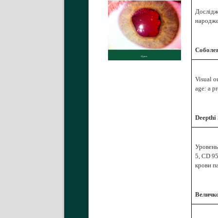
Дослідж
народж
Соболев
Visual o
age: a p
Deepthi 
Уровень
5, СD 9
крови п
Величко