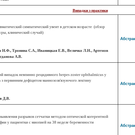
Випадки з практики
вматический симпатический увеит в детском возрасте (обзор
уры, клинический случай)
Абстра
 Н.Ф., Тронина С.А., Иваницкая Е.В., Величко Л.Н., Артемов
огданова А.В.
ий випадок невпинно рецидивного herpes zoster ophthalmicus у
а з первинним дефіцитом маннозозв'язуючого лектину
Абстра
в Д.В.
выявления разрывов сетчатки методом оптической когерентной
фии у пациентки с миопией на 38 неделе беременности
Абстра