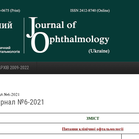
РХІВ 2009-2022
ал №6-2021
урнал №6-2021
ЗМІСТ
Питання клінічної офтальмології