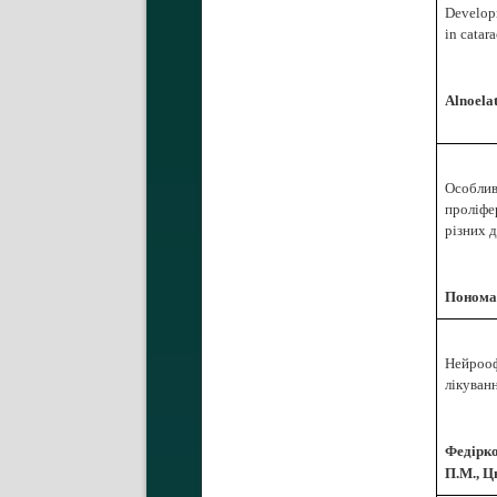
Developm
in catar
Alnoela
Особлив
проліфер
різних 
Пономар
Нейрооф
лікуван
Федірко
П.М., Ц