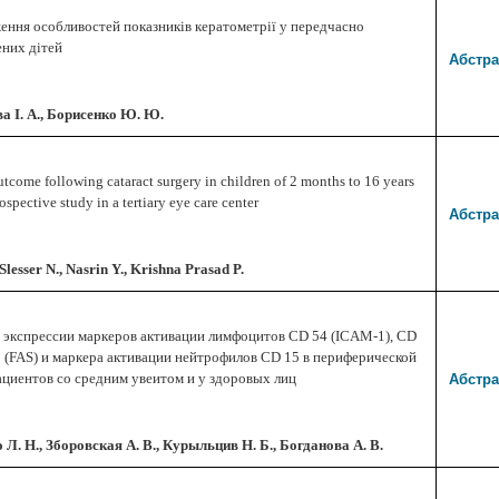
ення особливостей показників кератометрії у передчасно
ених дітей
Абстра
а І. А., Борисенко Ю. Ю.
utcome following cataract surgery in children of 2 months to 16 years
rospective study in a tertiary eye care center
Абстра
Slesser N., Nasrin Y., Krishna Prasad P.
 экспрессии маркеров активации лимфоцитов СD 54 (ICAM-1), СD
5 (FAS) и маркера активации нейтрофилов СD 15 в периферической
Абстра
ациентов со средним увеитом и у здоровых лиц
 Л. Н., Зборовская А. В., Курыльцив Н. Б., Богданова А. В.