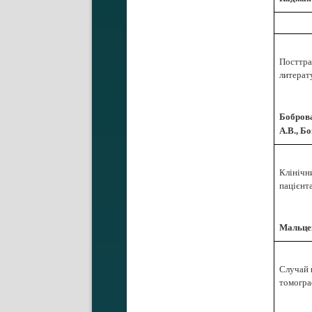
Посттра
литерат
Боброва
А.В., Б
Клінічн
пацієнт
Мальце
Случай 
томогра