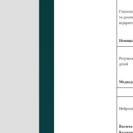
Гіпотенз
та дооп
відкрит
Новицьк
Результа
дітей
Медведо
Нейрооф
Васюта 
Каджая