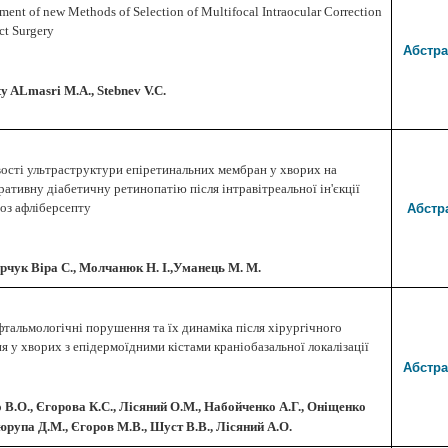
ent of new Methods of Selection of Multifocal Intraocular Correction
act Surgery
Абстра
ty ALmasri M.A., Stebnev V.C.
ості ультраструктури епіретинальних мембран у хворих на
ативну діабетичну ретинопатію після інтравітреальної ін'єкції
Абстр
доз афліберсепту
чук Віра С., Молчанюк Н. І.,Уманець М. М.
тальмологічні порушення та їх динаміка після хірургічного
ня у хворих з епідермоїдними кістами краніобазальної локалізації
Абстра
 В.О., Єгорова К.С., Лісяний О.М., Набойченко А.Г., Оніщенко
юрупа Д.М., Єгоров М.В., Шуст В.В., Лісяний А.О.