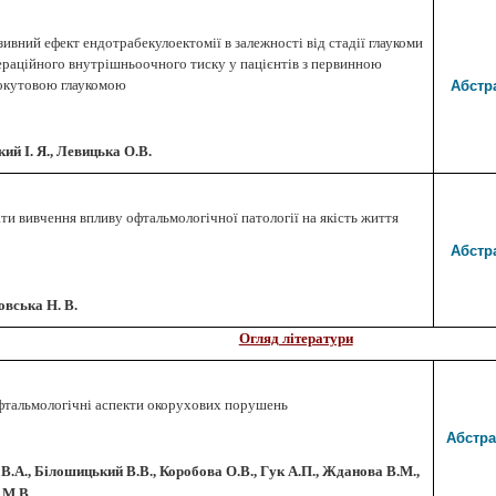
ивний ефект ендотрабекулоектомії в залежності від стадії глаукоми
ераційного внутрішньоочного тиску у пацієнтів з первинною
Абстр
окутовою глаукомою
ий І. Я., Левицька О.В.
ти вивчення впливу офтальмологічної патології на якість життя
Абстр
вська Н. В.
Огляд літератури
тальмологічні аспекти окорухових порушень
Абстра
В.А., Білошицький В.В., Коробова О.В., Гук А.П., Жданова В.М.,
 М.В.