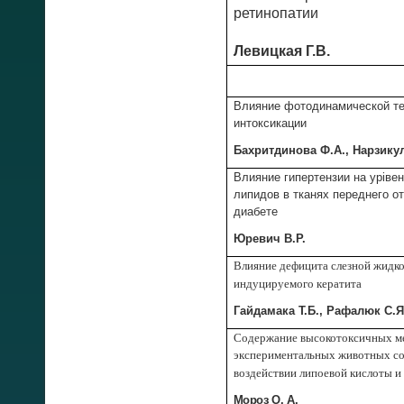
ретинопатии
Левицкая Г.В.
Влияние фотодинамической те
интоксикации
Бахритдинова Ф.А., Нарзику
Влияние гипертензии на уріве
липидов в тканях переднего о
диабете
Юревич В.Р.
Влияние дефицита слезной жидко
индуцируемого кератита
Гайдамака Т.Б., Рафалюк С.Я
Содержание высокотоксичных мет
экспериментальных животных со
воздействии липоевой кислоты и
Мороз О. А.