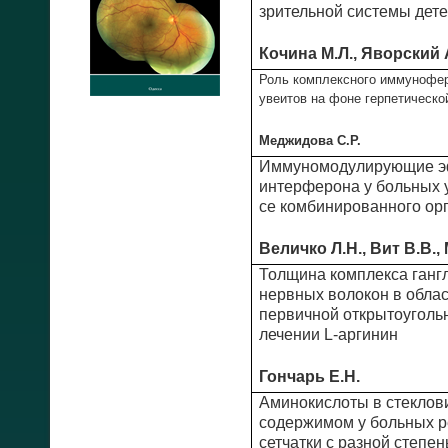
зрительной системы дете
Кочина М.Л., Яворский 
Роль комплексного иммунофер
увеитов на фоне герпетическо
Меджидова С.Р.
Иммуномодулирующие э
интерферона у больных 
се комбинированного ор
Величко Л.Н., Вит В.В.,
Толщина комплекса гангл
нервных волокон в облас
первичной открытоуголь
лечении L-аргинин
Гончарь Е.Н.
Аминокислоты в стеклов
содержимом у больных р
сетчатки с разной степ