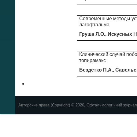
Современные методы уст
лагофтальма
Груша Я.О., Искусных Н
Клинический случай поб
топирамакс
Бездетко П.А., Савелье
Авторские права (Copyright) © 2026, Офтальмологічний журнал