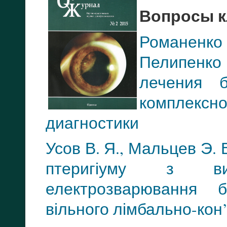
Вопросы 
Романенко 
Пелипенко
лечения 
комплексн
диагностики
Усов В. Я., Мальцев Э. 
птеригіуму з вико
електрозварювання б
вільного лімбально-ко