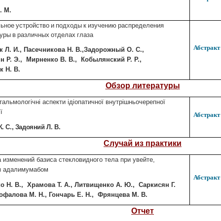
І. М.
ьное устройство и подходы к изучению распределения
уры в различных отделах глаза
Абстракт
ук
Л. И.
, Пасечникова
Н. В.
,Задорожный
О. С.
,
ян
Р. Э.
, Мир
ненко
В. В.,
Кобылянский
Р. Р.
,
юк
Н. В.
Обзор литературы
альмологічні аспекти ідіопатичної внутрішньочерепної
ї
Абстракт
К. С.
, Задояний
Л. В.
Случай из практики
 изменений базиса стекловидного тела при увейте,
м адалимумабом
Абстракт
ко
Н. В.
, Храмова
Т. А.
, Литвищенко
А. Ю.
, Саркисян
Г.
офалова
М. Н.
, Гончарь
Е. Н.
, Фрянцева
М. В.
Отчет