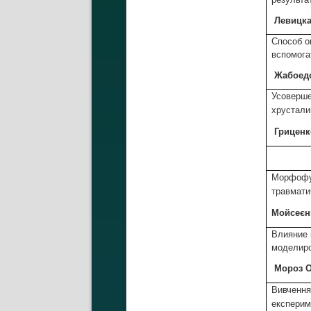
Левицк
Способ о
вспомога
Жабоед
Усоверше
хрустали
Грицен
Морфофун
травмати
Мойсеє
Влияние 
моделиро
Мороз
О
Вивчення 
експерим