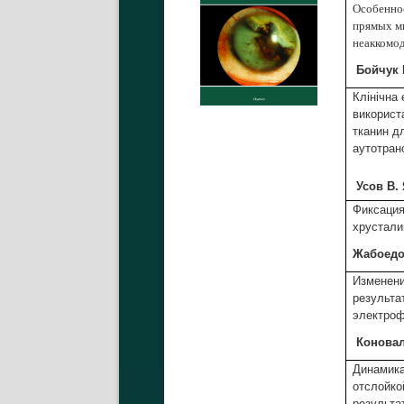
Особенно
прямых м
неаккомод
Бойчук
Клінічна 
використ
тканин д
аутотран
Усов
В. 
Фиксация
хрустали
Жабоед
Изменени
результа
электроф
Конова
Динамика
отслойко
результа