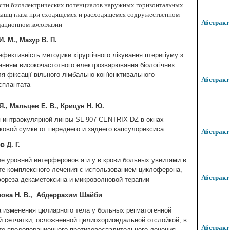
сти биоэлектрических потенциалов наружных горизонтальных
ышц глаза при сходящемся и расходящемся содружественном
Абстракт
ационном косоглазии
И. М.
, Мазур
В. П.
ефективність методики хірургічного лікування птеригіуму з
анням високочастотного електрозварювання біологічних
ля фіксації вільного лімбально-кон'юнктивального
Абстракт
сплантата
Я.
, Мальцев
Е. В.
, Крицун
Н. Ю.
 интраокулярной линзы SL-907 CENTRIX DZ в окнах
ковой сумки от переднего и заднего капсулорексиса
Абстракт
ов
Д. Г.
е уровней интерферонов а и у в крови больных увеитами в
те комплексного лечения с использованием циклоферона,
Абстракт
ореза декаметоксина и микроволновой терапии
лова
Н. В.
, Абдеррахим Шайби
 изменения цилиарного тела у больных регматогенной
й сетчатки, осложненной цилиохориоидальной отслойкой, в
Абстракт
те предоперационного противовоспалительного лечения