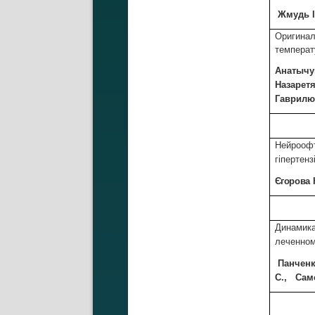
Жмудь
Оригинал
температ
Анатыч
Назарет
Гаврил
Нейроофт
гіпертензі
Єгорова
Динамика
леченно
Панчен
С.
, Сам