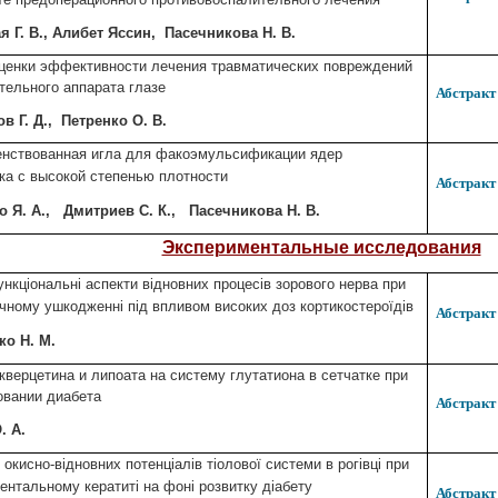
ая
Г. В.
, Алибет Яссин, Пасечникова
Н. В.
ценки эффективности лечения травматических повреждений
тельного аппарата глазe
Абстракт
ов
Г. Д.
, Петренко
О. В.
нствованная игла для факоэмульсификации ядер
ка с высокой степенью плотности
Абстракт
ко
Я. А.
, Дмитриев
С. К.
, Пасечникова
Н. В.
Экспериментальные исследования
кціональні аспекти відновних процесів зорового нерва при
чному ушкодженні під впливом високих доз кортикостероїдів
Абстракт
нко
Н. М.
кверцетина и липоата на систему глутатиона в сетчатке при
вании диабета
Абстракт
. А.
окисно-відновних потенціалів тіолової системи в рогівці при
ентальному кератиті на фоні розвитку діабету
Абстракт