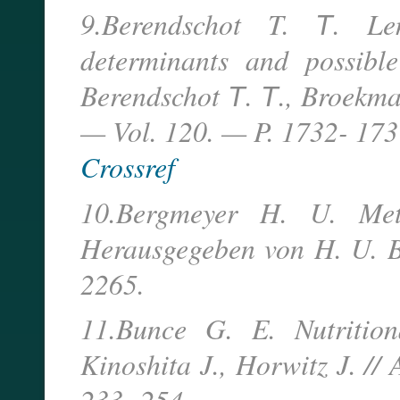
9.Berendschot T. Т. Len
determinants and possible
Berendschot Т. Т., Broekma
— Vol. 120. — P. 1732- 173
Crossref
10.Bergmeyer H. U. Met
Herausgegeben von H. U. B
2265.
11.Bunce G. E. Nutrition
Kinoshita J., Horwitz J. /
233- 254.