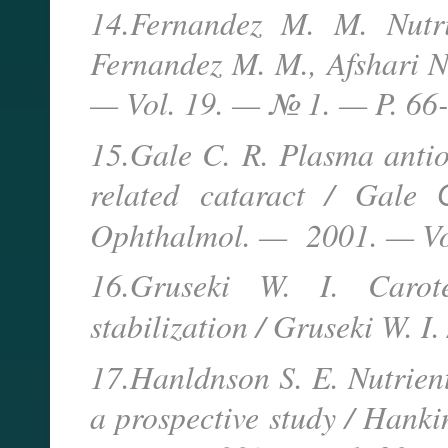
14.Fernandez M. M. Nutri
Fernandez M. M., Afshari N
— Vol. 19. — № 1. — P. 66-
15.Gale C. R. Plasma antio
related cataract / Gale 
Ophthalmol. — 2001. — V
16.Gruseki W. I. Carot
stabilization / Gruseki W. 
17.Hanldnson S. E. Nutrient
a prospective study / Hanki