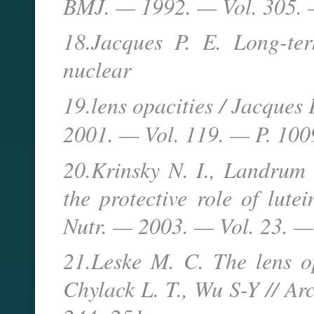
BMJ. — 1992. — Vol. 305. 
18.Jacques P. E. Long-ter
nuclear
19.lens opacities / Jacques 
2001. — Vol. 119. — P. 100
20.Krinsky N. I., Landrum 
the protective role of lute
Nutr. — 2003. — Vol. 23. —
21.Leske M. C. The lens op
Chylack L. T., Wu S-Y // A