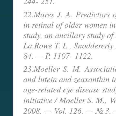
244- 251.
22.Mares J. A. Predictors o
in retinal of older women in
study, an ancillary study of 
La Rowe T. L., Snoddererly 
84. — P. 1107- 1122.
23.Moeller S. M. Associati
and lutein and zeaxanthin i
age-related eye disease stud
initiative / Moeller S. M.,
V
2008. —
Vol. 126. — № 3. 