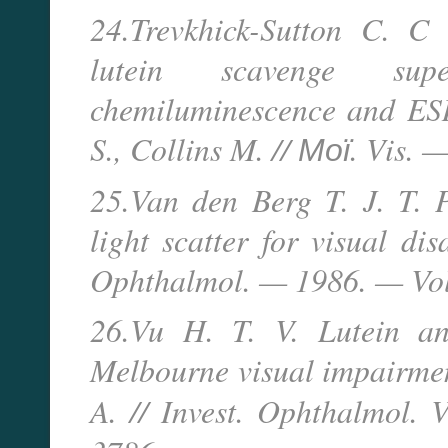
24.Trevkhick-Sutton C. C 
lutein scavenge sup
chemiluminescence and ESR 
S., Collins M. // Мої. Vis.
25.Van den Berg T. J. T. P
light scatter for visual di
Ophthalmol. — 1986. — Vol.
26.Vu H. T. V. Lutein an
Melbourne visual impairmen
A. // Invest. Ophthalmol. 