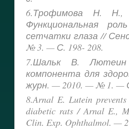
6.Трофимова Н. Н.,
Функциональная рол
сетчатки глаза // Сен
№ 3. — С. 198- 208.
7.Шальк В. Лютеин
компонента для здоров
журн. — 2010. — № 1. — С
8.Arnal E. Lutein prevents
diabetic rats / Arnal E., 
Clin. Exp. Ophthalmol. — 2