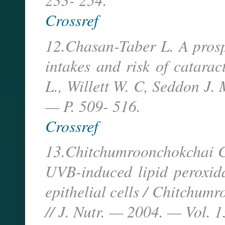
Crossref
12.Chasan-Taber L. A prosp
intakes and risk of catara
L., Willett W. C, Seddon J. 
— P. 509- 516.
Crossref
13.Chitchumroonchokchai C
UVB-induced lipid peroxida
epithelial cells / Chitchum
// J. Nutr. — 2004. — Vol. 