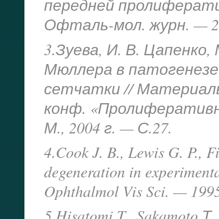
передней пролиферати
Офталь-мол. журн. — 20
3.Зуева, И. В. Цапенко,
Мюллера в патогенез
сетчатки // Материалы
конф. «Пролиферативн
М., 2004 г. — С.27.
4.Cook J. B., Lewis G. P., F
degeneration in experimenta
Ophthalmol Vis Sci. — 199
5.Hisatomi T., Sakamoto Т.,