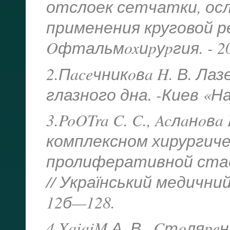
отслоек сетчатки, о
применения круговой 
Oфтальмoxиpуpгия. - 200
2.Пaceчникoвa H. В. Ла
глазного дна. -Киев «Нау
3.PoOTra C. C., Acлaнoв
комплексном хирургиче
пролиферативной ста
// Український медичний 
12б—128.
4.XaiaiM А. В., Cтoляpe