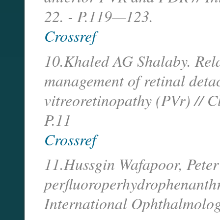
22. - P.119—123.
Crossref
10.Khaled AG Shalaby. Relax
management of retinal detac
vitreoretinopathy (PVr) // 
P.11
Crossref
11.Hussgin Wafapoor, Peter 
perfluoroperhydrophenanthre
International Ophthalmolog