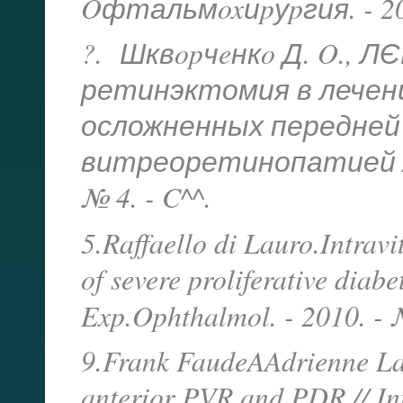
Oфтальмoxиpуpгия. - 200
?. Шквopчeнкo Д. O., Л
ретинэктомия в лечен
осложненных передней
витреоретинопатией //
№ 4. - C^^.
5.Raffaello di Lauro.Intravi
of severe proliferative diabe
Exp.Ophthalmol. - 2010. - №
9.Frank FaudeAAdrienne Lam
anterior PVR and PDR // Int