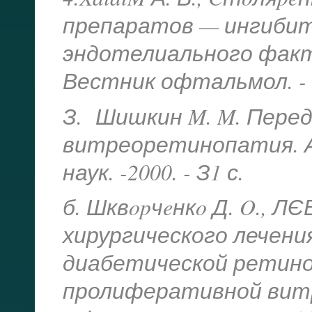
препаратов — ингибит
эндотелиального факт
Вестник офтальмол. - 200
З. Шишкин M. M. Пере
витреоретинопатия. Ав
наук. -2000. - З1 с.
б. Шквopчeнкo Д. O., Л
хирургического лечен
диабетической ретино
пролиферативной вит