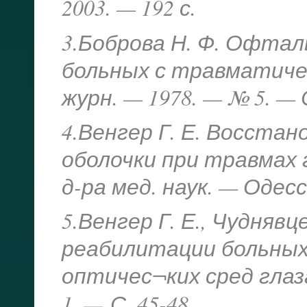
2003. — 192 с.
3.Боброва Н. Ф. Офтал
больных с травматиче
журн. — 1978. — № 5. — С
4.Венгер Г. Е. Восста
оболочки при травмах г
д-ра мед. наук. — Одесса
5.Венгер Г. Е., Чудняв
реабилитации больны
оптичес¬ких сред глаз
1. —
С. 45-48.