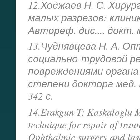
12.Ходжаев Н. С. Хиру
малых разрезов: клини
Автореф. дис.... докт. 
13.Чуднявцева Н. А. О
социально-трудовой р
повреждениями органа з
степени доктора мед. на
342 с.
14.Erakgun T; Kaskaloglu M
technique for repair of traum
Ophthalmic surgery and lase