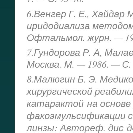
6.Венгер Г. Е., Хайда
иридодиализа методом
Офтальмол. журн. — 199
7.Гундорова Р. А, Мала
Москва. М. — 1986. — С.
8.Малюгин Б. Э. Медик
хи
рургической реабил
катарактой
на основе
факоэмульсификации с
линзы: Автореф. дис
д