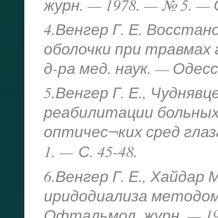
журн. — 1978. — № 5. — С
4.Венгер Г. Е. Восста
оболочки при травмах г
д-ра мед. наук. — Одесса
5.Венгер Г. Е., Чудняв
реабилитации больны
оптичес¬ких сред глаз
1. —
С. 45-48.
6.Венгер Г. Е., Хайда
иридодиализа методом
Офтальмол. журн. — 199