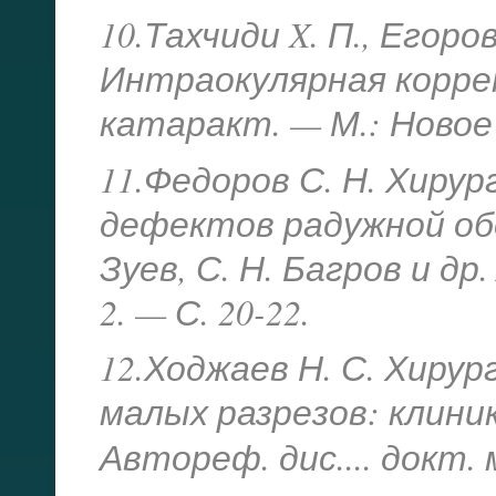
10.Тахчиди X. П., Егоров
Интраокулярная корре
катаракт. — М.: Новое 
11.Федоров С. Н. Хирур
дефектов радужной обол
Зуев, С. Н. Багров и д
2. — С. 20-22.
12.Ходжаев Н. С. Хиру
малых разрезов: клини
Автореф. дис.... докт. 