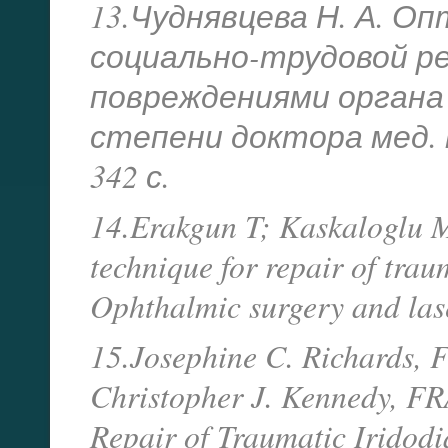
13.Чуднявцева Н. А. О
социально-трудовой р
повреждениями органа з
степени доктора мед. на
342 с.
14.Erakgun T; Kaskaloglu M
technique for repair of traum
Ophthalmic surgery and lase
15.Josephine C. Richards
Christopher J. Kennedy, F
Repair of Traumatic Iridodi