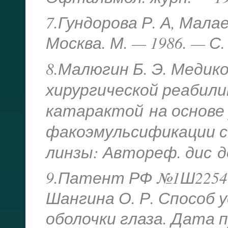
7.Гундорова Р. А, Мала
Москва. М. — 1986. — С.
8.Малюгин Б. Э. Медик
хи
рургической реабил
катарактой
на основе
факоэмульсификации с
линзы: Автореф. дис
д
9.Патент РФ №1Ш225484
Шангина О. Р. Способ
оболочки глаза. Дата пуб