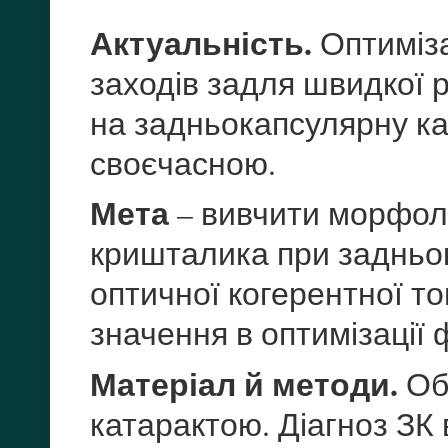
Актуальність.
Оптиміза
заходів задля швидкої р
на задньокапсулярну кат
своєчасною.
Мета
– вивчити морфоло
кришталика при задньок
оптичної когерентної то
значення в оптимізації 
Матеріал й методи.
Обс
катарактою. Діагноз ЗК 