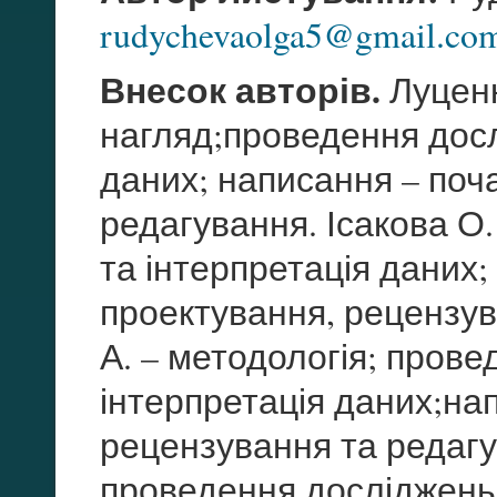
rudychevaolga5@gmail.co
Внесок авторів.
Луценк
нагляд;проведення досл
даних; написання – поч
редагування. Ісакова О.
та інтерпретація даних
проектування, рецензув
А. – методологія; прове
інтерпретація даних;на
рецензування та редагу
проведення досліджень;