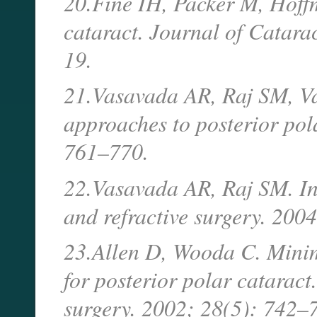
20.Fine IH, Packer M, Hoff
cataract. Journal of Catara
19.
21.Vasavada AR, Raj SM, Va
approaches to posterior pol
761–770.
22.Vasavada AR, Raj SM. Ins
and refractive surgery. 200
23.Allen D, Wooda C. Minimi
for posterior polar cataract
surgery. 2002; 28(5): 742–