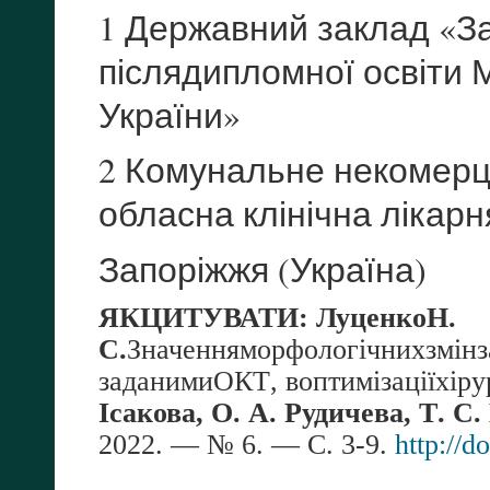
1 Державний заклад «З
післядипломної освіти 
України»
2 Комунальне некомерц
обласна клінічна лікар
Запоріжжя (Україна)
ЯК
ЦИТУВАТИ
:
Луценко
Н
.
С
.
Значення
морфологічних
змін
з
за
даними
ОКТ
,
в
оптимізації
хіру
Ісакова
,
О
.
А
.
Рудичева
,
Т
.
С
.
2022. — № 6. —
С
. 3-9.
http://