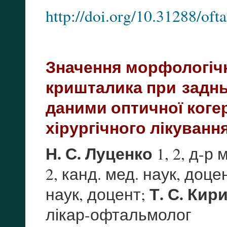
http://doi.org/10.31288/of
Значення морфологічн
заднь
кришталика при
даними оптичної когер
хірургічного лікуванн
Н. С. Луценко
1, 2, д-р
2, канд. мед. наук, доце
Т. С. Кир
наук, доцент;
лікар-офтальмолог