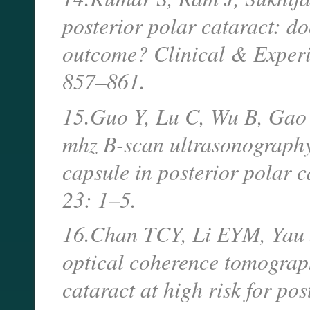
posterior polar cataract: doe
outcome? Clinical & Exper
857–861.
15.Guo Y, Lu C, Wu B, Gao J
mhz B-scan ultrasonography 
capsule in posterior polar 
23: 1–5.
16.Chan TCY, Li EYM, Yau J
optical coherence tomograph
cataract at high risk for po