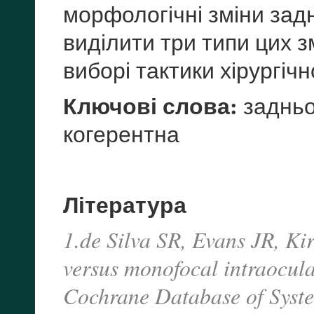
морфологічні зміни зад
виділити три типи цих з
виборі тактики хірургічн
Ключові слова:
задньо
когерентна
Література
1.de Silva SR, Evans JR, Ki
versus monofocal intraocular
Cochrane Database of Syst