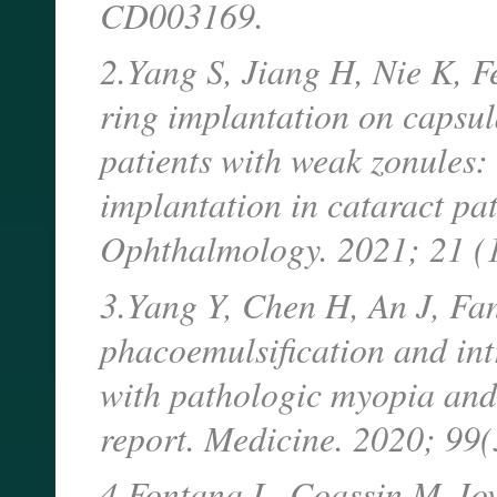
CD003169.
2.Yang S, Jiang H, Nie K, F
ring implantation on capsula
patients with weak zonules:
implantation in cataract pa
Ophthalmology. 2021; 21 (1
3.Yang Y, Chen H, An J, Fan
phacoemulsification and int
with pathologic myopia and 
report. Medicine. 2020; 99
4.Fontana L, Coassin M, Io