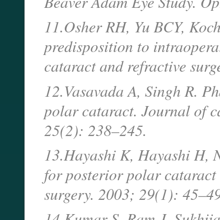
Beaver Adam Eye Study. Op
11.Osher RH, Yu BCY, Koch 
predisposition to intraopera
cataract and refractive sur
12.Vasavada A, Singh R. Pha
polar cataract. Journal of c
25(2): 238–245.
13.Hayashi K, Hayashi H, N
for posterior polar cataract
surgery. 2003; 29(1): 45–49
14.Kumar S, Ram J, Sukhija 