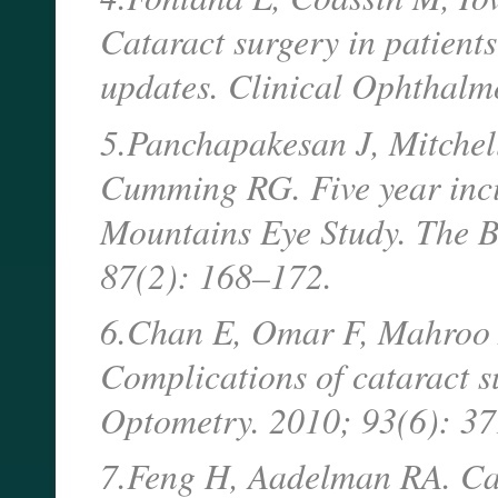
Cataract surgery in patient
updates. Clinical Ophthalm
5.Panchapakesan J, Mitchell
Cumming RG. Five year incid
Mountains Eye Study. The B
87(2): 168–172.
6.Chan E, Omar F, Mahroo A
Complications of cataract s
Optometry. 2010; 93(6): 3
7.Feng H, Aadelman RA. Cat