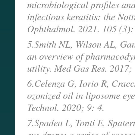
microbiological profiles and 
infectious keratitis: the Not
Ophthalmol. 2021. 105 (3)
5.Smith NL, Wilson AL, Gan
an overview of pharmacodyna
utility. Med Gas Res. 2017
6.Celenza G, Iorio R, Cracch
ozonized oil in liposome ey
Technol. 2020; 9: 4.
7.Spadea L, Tonti E, Spate
eye drops: a series of case