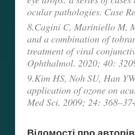
ocular pathologies. Case 
8.Cagini C, Mariniello M, Me
and a combination of tobra
treatment of viral conjunctiv
Ophthalmol. 2020; 40: 32
9.Kim HS, Noh SU, Han YW, e
application of ozone on ac
Med Sci. 2009; 24: 368–37
Відомості про авторів