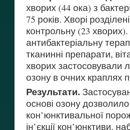
хворих (44 ока) з бактер
75 років. Хворі розділені
контрольну (23 хворих)
антибактеріальну терапі
тканинні препарати, віт
хворих застосовували л
озону в очних краплях п
Результати.
Застосуван
основі озону дозволило
кон’юнктивальної порож
ін’єкції кон’юнктиви, на