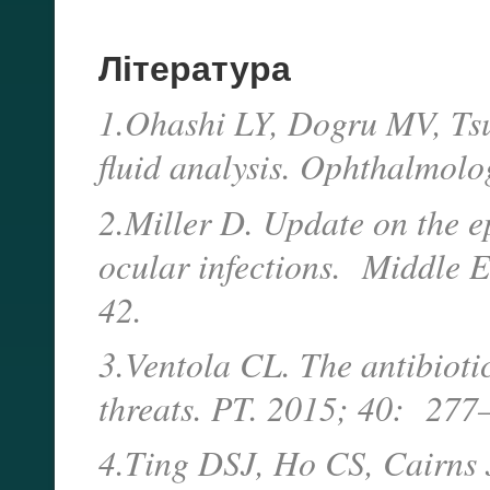
Література
1.Ohashi LY, Dogru MV, Tsub
fluid analysis. Ophthalmolo
2.Miller D. Update on the e
ocular infections. Middle E
42.
3.Ventola CL. The antibiotic
threats. PT. 2015; 40: 27
4.Ting DSJ, Ho CS, Cairns J,