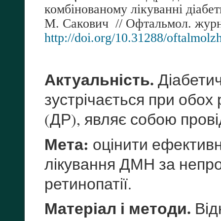
комбінованому лікуванні діабет
М. Сакович
// Офтальмол. жу
http
://
doi
.
org
/10.31288/
oftalmolz
Актуальність.
Діабетич
зустрічається при обох 
(ДР), являє собою пров
Мета:
оцінити ефективн
лікування ДМН за непро
ретинопатії.
Матеріал і методи.
Від