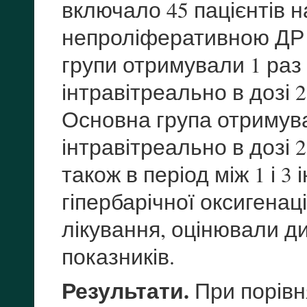
включало 45 пацієнтів н
непроліферативною ДР 
групи отримували 1 раз
інтравітреально в дозі 2
Основна група отримува
інтравітреально в дозі 2
також в період між 1 і 3
гіпербарічної оксигенації
лікування, оцінювали ди
показників.
Результати.
При порівня