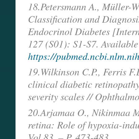
18.Petersmann A., Müller-Wi
Classification and Diagnosi
Endocrinol Diabetes [Intern
127 (S01): S1-S7. Available
https://pubmed.ncbi.nlm.ni
19.Wilkinson C.P., Ferris F.
clinical diabetic retinopat
severity scales // Ophthalm
20.Arjamaa O., Nikinmaa M.
retina: Role of hypoxia-indu
Vol.83. – P. 473-483.