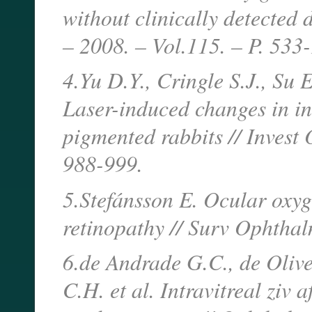
without clinically detected
– 2008. – Vol.115. – P. 533
4.Yu D.Y., Cringle S.J., Su 
Laser-induced changes in int
pigmented rabbits // Invest 
988-999.
5.Stefánsson E. Ocular oxyg
retinopathy // Surv Ophthal
6.de Andrade G.C., de Olive
C.H. et al. Intravitreal ziv