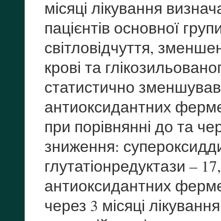
місяці лікування визна
пацієнтів основної груп
світловідчуття, зменше
крові та глікозильованог
статистично зменшувавс
антиоксидантних фермен
при порівнянні до та чер
зниження: супероксиддис
глутатіонредуктази – 17
антиоксидантних фермен
через 3 місяці лікуванн