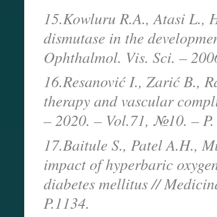
15.Kowluru R.A., Atasi L., 
dismutase in the development
Ophthalmol. Vis. Sci. – 200
16.Resanović I., Zarić B., 
therapy and vascular compli
– 2020. – Vol.71, №10. – P.
17.Baitule S., Patel A.H., M
impact of hyperbaric oxygen
diabetes mellitus // Medici
P.1134.