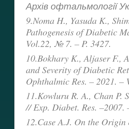
Архів офтальмології Укра
9.Noma H., Yasuda K., Shim
Pathogenesis of Diabetic Ma
Vol.22, № 7. – P. 3427.
10.Bokhary K., Aljaser F., 
and Severity of Diabetic Re
Ophthalmic Res. – 2021. – 
11.Kowluru R. A., Chan P. S
// Exp. Diabet. Res. –2007. 
12.Case A.J. On the Origin