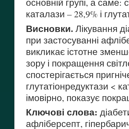
основній групі, а саме:
каталази – 28,9% і глута
Висновки.
Лікування ді
при застосуванні афлібе
викликає істотне змен
зору і покращення світл
спостерігається пригні
глутатіонредуктази < к
імовірно, показує покр
Ключові слова:
діабет
афліберсепт, гіпербари