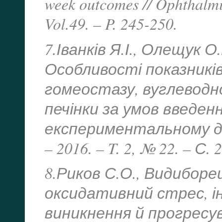
week outcomes // Ophthalmi
Vol.49. – P. 245-250.
7.Іванків Я.І., Олещук О
Особливості показник
гомеостазу, вуглеводн
печінки за умов введен
експериментальному діа
– 2016. – T. 2, № 22. – С. 
8.Риков С.О., Видиборец
оксидативний стрес, і
виникнення й прогресув