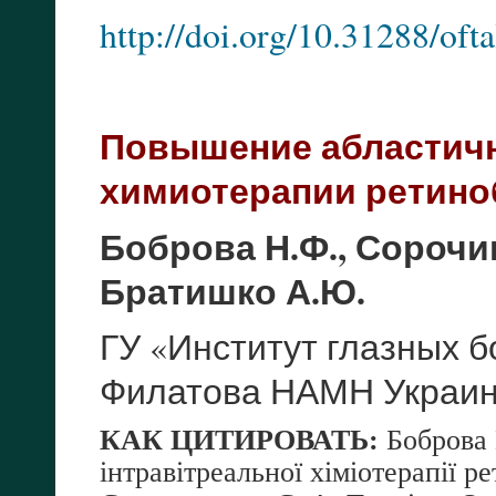
http://doi.org/10.31288/of
Повышение абластичн
химиотерапии ретин
Боброва Н.Ф., Сорочинс
Братишко А.Ю.
ГУ «Институт глазных б
Филатова НАМН Украины
КАК
ЦИТИРОВАТЬ
:
Боброва 
інтравітреальної хіміотерапії р