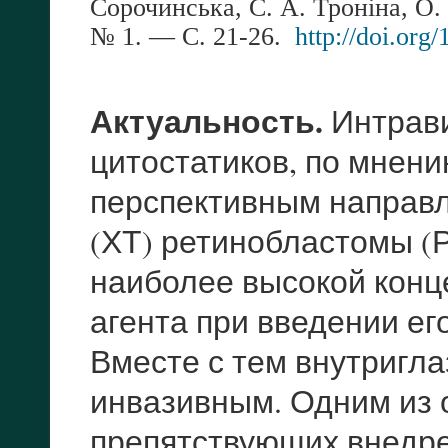
Сорочинська
,
С
.
А
.
Троніна
,
О
.
№
1. — С.
21-26.
http://doi.or
Актуальность.
Интрави
цитостатиков, по мнени
перспективным направ
(ХТ) ретинобластомы (Р
наиболее высокой конц
агента при введении ег
Вместе с тем внутригла
инвазивным. Одним из 
препятствующих внедр