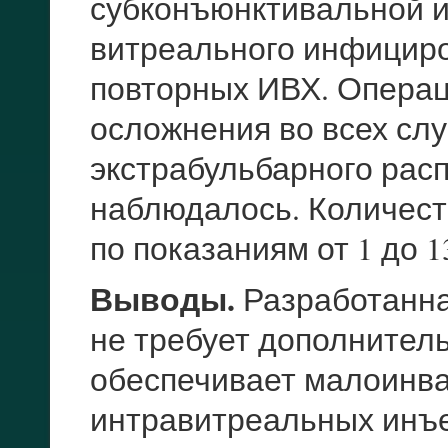
субконъюнктивальной и
витреального инфициро
повторных ИВХ. Опера
осложнения во всех слу
экстрабульбарного рас
наблюдалось. Количеств
по показаниям от 1 до 1
Выводы.
Разработанна
не требует дополнител
обеспечивает малоинва
интравитреальных инъе