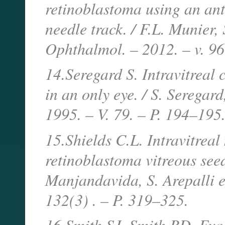
retinoblastoma using an anti
needle track. / F.L. Munier, 
Ophthalmol. – 2012. – v. 96
14.Seregard S. Intravitreal
in an only eye. / S. Seregar
1995. – V. 79. – P. 194–195
15.Shields C.L. Intravitreal
retinoblastoma vitreous seeds
Manjandavida, S. Arepalli e
132(3) . – P. 319–325.
16.Smith SJ, Smith BD. Eval