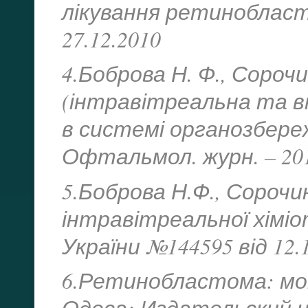
лікування ретинобласто
27.12.2010
4.Боброва Н. Ф., Сорочи
(інтравітреальна та в
в системі органозбере
Офтальмол. журн. – 2011
5.Боброва Н.Ф., Сорочи
інтравітреальної хім
України №144595 від 12.
6.Ретинобластома: моног
Одеса: Издательский це