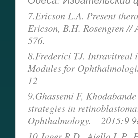
7.Ericson L.A. Present thera
Ericson, B.H. Rosengren // 
576.
8.Frederici TJ. Intravitreal
Modules for Ophthalmologist
12
9.Ghassemi F, Khodabande 
strategies in retinoblastoma
Ophthalmology. – 2015:9 
10.Jager R.D., Aiello L.P., P