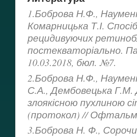
1.Боброва Н.Ф., Науменк
Комарницька Т.І. Спосіб
рецидивуючих ретиноб
постекваторіально. Па
10.03.2018, бюл. №7.
2.Боброва Н.Ф., Науменк
С.А., Дембовецька Г.М. 
злоякісною пухлиною с
(протокол) // Офтальмол
3.Боброва Н. Ф., Сорочи