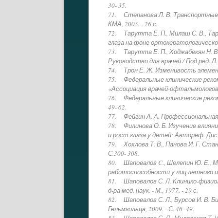
30- 35.
71. Степанова Л. В. Транспортные фу
КМА, 2005. - 26 с.
72. Тарутта Е. П., Милаш С. В., Та
глаза на фоне ортокератологической к
73. Тарутта Е. П., Ходжабекян Н. В.
Руководство для врачей / Под ред. Л. 
74. Трон Е. Ж. Изменивость элементо
75. Федеральные клинические реком
«Ассоциация врачей-офтальмологов»,
76. Федеральные клинические рекомен
49- 62.
77. Фейгин А. А. Профессиональная о
78. Филинова О. Б. Изучение влиян
и рост глаза у детей: Автореф. Дис ка
79. Хохлова Т. В., Панова И. Г. Стан
С.300- 308.
80. Шаповалов C., Шелепин Ю. Е., М
работоспособности у лиц летного и 
81. Шаповалов С. Л. Клинико-физиол
д-ра мед. наук. - М., 1977. - 29 с.
82. Шаповалов С. Л., Бурсов И. В. Б
Гельмгольца, 2009. - С. 46- 49.
83. Шаповалов С. Л., Милявская Т. И.