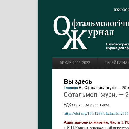
АРХИВ 2009-2022
ПЕРЕЙТИ НА
Вы здесь
Главная
В» Офтальмол. журн. — 2016.
Офтальмол. журн. — 20
УДК 617.753:617.755.1-092
https://doi.org/10.31288/oftalmolzh201
Адаптационная миопия. Часть 1. И
И. Н. Кошиц
1
, генеральный директо