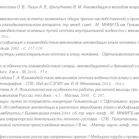
ветлова О. В., Лазук А. В., Шелудченко В. М. Аккомодация в молодом возр
иомеханические аспекты возможных общих причин наследственной и прио
глазодвигательного аппарата: тр. межд. симп. - М.: МНИИ ГБ им. Гельмголь
заимодействие основных путей оттока внутриглазной жидкости с механ
50 с.
ссификация и взаимодействие механизмов аккомодации глаза человека // 
ьца, 2002. - C. 117-119.
уляции увеосклерального оттока в глазу человека. - Офтальмология на р
 особенности взаимодействия склеры, аккомодационной и дренажной си
. д.м.н. - М.,2010. - 55 с.
роздова Г. А. Взаимодействие механизмов оттока водянистой влаги и акк
ография. - СПб.: Изд-во СЗГМУ им. И. И. Мечникова, 2014. - 164 с.
Куглеев А. А. Физиологические особенности работы ресничной мышцы пр
логов России, тез.докл. - ч.1. - Москва, 2000. - С. 287.
ции: нужно ли поправлять концепцию Гельмгольца? // Офтальмол. журн. - 20
 А. Исследование аккомодации в различных меридианах глаза и модифици
лиопии // Биомеханика глаза-2004: сб. тр. науч. конф. - М.: МНИИГБ им. Г
 операторской деятельности летного состава. - СПб.: Политехника, 19
новой гипотезе происхождения миопии // В кн.: «Матер. научн. конф., пос
ессионального риска при напряжении зрения // Медицина труда и промышле