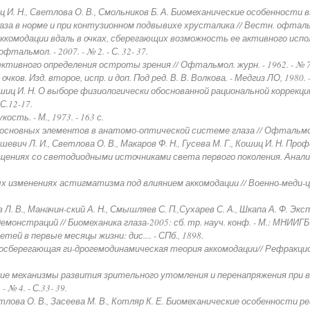
иц И. Н., Светлова О. В., Смольников Б. А. Биомеханические особенност
 в норме и при контузионном подвывихе хрусталика // Вестн. офтальмол. 
 аккомодации вдаль в очках, сберегающих возможность ее активного испо
тальмол. - 2007. - № 2. - С. 32- 37.
ктивного определения остроты зрения // Офтальмол. журн. - 1962. - № 7. 
ков. Изд. второе, испр. и доп. Под ред. В. В. Волкова. - Медгиз ЛО, 1980. -
Кошиц И. Н. О выборе физиологически обоснованной рациональной коррек
 С.12-17.
сть. - М., 1973. - 163 с.
сновных элементов в анатомо-оптической системе глаза // Офтальмол. жур
ашевич Л. И., Светлова О. В., Макаров Ф. Н., Гусева М. Г., Кошиц И. Н. П
щениях со светодиодными источниками света первого поколения. Аналит
 изменениях астигматизма под влиянием аккомодации // Военно-меди-цински
в Л. В., Маначин-ский А. Н., Смышляев С. П.,Сухарев С. А., Шкапа А. Ф. Э
нстраций // Биомеханика глаза-2005: сб. тр. науч. конф. - М.: МНИИГБ им
тей в первые месяцы жизни: дис.... - СПб., 1898.
госберегающая ги-дрогемодинамическая теория аккомодации// Рефракцио
кие механизмы развития зрительного утомления и перенапряжения при
 № 4. - С.33- 39.
етлова О. В., Засеева М. В., Котляр К. Е. Биомеханические особенности 