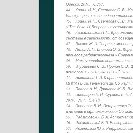
Одесса, 2010. - С.257.
44. Кошиц И. Н., Светлова О. В., М
Бинокулярные и гла-зодвигательные н
45. Кошиц И. Н., Светлова О. В., М
// Тез. докл. IX Всеросс. научно-прак
46. Красильников Н. Н., Красильни
системы в зависимости от освещеннос
47. Лагасе Ж. П. Теория изменения р
48. Лялин А. Н., Блинова О. В., Ко
процесса рефрактогенеза // Современ
49. Международная анатомическая ном
50. Муравьева С. В., Пронин С. В.
психология. - 2010. -№ 3 (3). - С. 5-20.
51. Николаева Т. Э. К сравнительн
МНИИ ГБ им. Гельмгольца: Сб. науч. тр.
52. Павлов Н. Н., Данилова М. В., Ше
53. Пивоваров Н. Н., Суркова Е. Н. 
2010. - № 4. - С.4-10.
54. Поспелов В. И., Петрушенко О. 
и лечения в офтальмологии: Сб. мат.
55. Радзиховский Б. А. Астигматизм ч
56. Радзиховский Б. Л. Близорукость. 
57. Розенблюм Ю. 3. Рефракция, акко