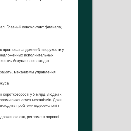
ал. Главный консультант филиала;
 прогноза пандемии близорукости у
 предложенных исполнительных
рукости» безусловно выходят
 работы, механизмы управления
окуса
ї короткозорості у 5 млрд. людей к
торами виконавчих механізмів. Доки
виходять проблеми відеоекології і
а довжиною ока, регламент зорової