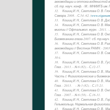
аккомодации и оттока водянистой в
сб. тр. науч. конф. - М.: МНИИГБ им. Г
32. Кошиц И. Н., Светлова О. В. Гло
Самара, 2008. - С.54- 62. (
www.oiganum
33. Кошиц И. Н., Светлова О. В. Дис
34. Кошиц И. Н., Светлова О. В. М
миопии // Офтальмол. журн. - 2011. - №
35. Кошиц И. Н., Светлова О. В. О
Биомеханика глаза-2007: сб. тр.науч. 
36. Кошиц И. Н., Светлова О. В. Р
аккомодации // Вестник РАМН. - 2003. -
37. Кошиц И. Н., Светлова О. В. Со
30 с.
38. Кошиц И. Н., Светлова О. В., Г
Глаз. - 2013. - № 6 (82). - С.12-17.
39. Кошиц И. Н., Светлова О. В., М
Часть I. Физиологические и биомехан
40. Кошиц И. Н., Светлова О. В., Ма
Глаз. - 2013. - № 3 (82). - С.15-21.
41. Кошиц И. Н., Светлова О. В. О
Глаз. - 2007. - № 6 (58). - С.16-31.
42. Кошиц И. Н., Светлова О. В., Г
Гельмгольца. Нормальная физиология г
43. Кошиц И. Н., Светлова О. В., М