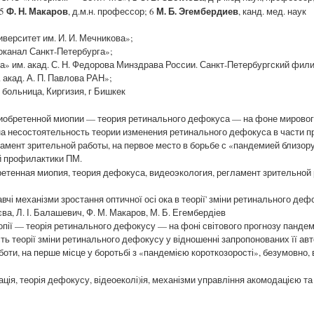
Ф. Н. Макаров
М. Б. Эгембердиев
;5
, д.м.н. профессор; 6
, канд. мед. наук
рситет им. И. И. Мечникова»;
канал Санкт-Петербурга»;
 им. акад. С. Н. Федорова Минздрава России. Санкт-Петербургский фили
акад. А. П. Павлова РАН»;
ольница, Киргизия, г Бишкек
иобретенной миопии — теория ретинального дефокуса — на фоне мирового
ена несостоятельность теории изменения ретинального дефокуса в части
ламент зрительной работы, на первое место в борьбе с «пандемией близо
й профилактики ПМ.
етенная миопия, теория дефокуса, видеоэкология, регламент зрительной
авчі механізми зростання оптичної осі ока в теорії' зміни ретинального деф
сєва, Л. І. Балашевич, Ф. М. Макаров, М. Б. Егембердіев
опії — теорія ретинального дефокусу — на фоні світового прогнозу пандемі
ь теорії зміни ретинального дефокусу у відношенні запропонованих її ав
оти, на перше місце у боротьбі з «пандемією короткозорості», безумовно, 
ація, теорія дефокусу, відеоеколі)ія, механізми управління акомодацією т