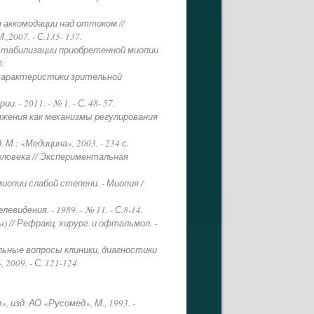
я аккомодации над оттоком //
2007. - С.135- 137.
б стабилизации приобретенной миопии
6.
 характеристики зрительной
 2011. - № 1. - С. 48- 57.
ряжения как механизмы регулирования
.: «Медицина», 2003. - 234 с.
ловека // Экспериментальная
опии слабой степени. - Миопия /
идения. - 1989. - № 11. - С.8-14.
 // Рефракц. хирург. и офтальмол. -
льные вопросы клиники, диагностики
009. - С. 121-124.
 изд. АО «Русомед», М., 1993. -