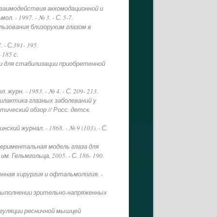
и взаимодействия аккомодационной и
- 1997. - № 3. - С. 5-7.
льзования близоруким глазом в
- С.391- 395.
 185 с.
ции для стабилизации приобретенной
н. - 1983. - № 4. - С. 209- 213.
рофилактика глазных заболеваний у
ический обзор // Росс. детск.
й журнал. - 1868. - № 9 (103). - С.
кспериментальная модель глаза для
. Гельмгольца, 2005. - С. 186- 190.
нная хирургия и офтальмология. -
 выполнении зрительно-напряженных
регуляции ресничной мышцей