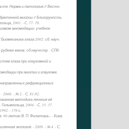
асте. Норма и патология // Вестн.
бретенной миопии // Близорукость,
ца, 2001. - С. 77- 78.
измом аккомодации: учебное
Биомеханика глаза-2002: сб. науч.
убеже веков: сб.научн.тр. - СПб:
стем глаза при глаукомной и
омодации при миопии и глаукоме.
и направленных рефракционных
00. - № 2. - С. 81-82.
рованная методика лечения её
ельмгольца, 2004. - С. 33- 37.
92. - 176 с.
в. 90-летию В. П. Филатова». - Киев,
нная экология. - 2009. - № 4. - С.