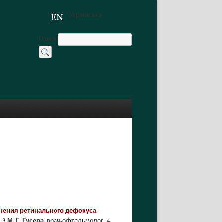
Українська
Поиск
енения ретинального дефокуса
М. Г. Гусева
; 3
, врач-офтальмолог; 4