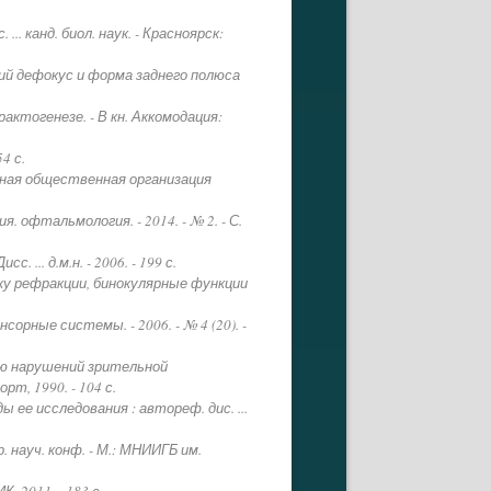
 канд. биол. наук. - Красноярск:
кий дефокус и форма заднего полюса
актогенезе. - В кн. Аккомодация:
4 с.
ьная общественная организация
 офтальмология. - 2014. - № 2. - С.
.. д.м.н. - 2006. - 199 с.
ку рефракции, бинокулярные функции
сорные системы. - 2006. - № 4 (20). -
нию нарушений зрительной
т, 1990. - 104 с.
ее исследования : автореф. дис. ...
. науч. конф. - М.: МНИИГБ им.
, 2011. - 183 с.