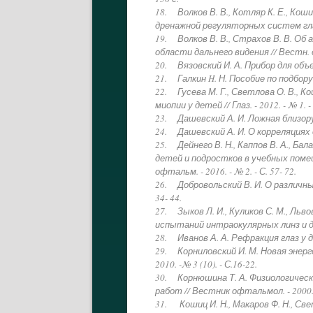
18. Волков В. В., Котляр К. Е., Кош
дренажной регуляторных систем глаза
19. Волков В. В., Страхов В. В. Об
области дальнего видения // Вестн. оф
20. Вязовский И. А. Прибор для объе
21. Галкин H. Н. Пособие по подбору оч
22. Гусева М. Г., Светлова О. В., 
миопии у детей // Глаз. - 2012. - № 1. -
23. Дашевский А. И. Ложная близоруко
24. Дашевский А. И. О корреляциях о
25. Дейнего В. Н., Каппов В. А., Бал
детей и подростков в учебных поме
офтальм. - 2016. - № 2. - С. 57- 72.
26. Добровольский В. И. О различных
34- 44.
27. Зыков Л. И., Куликов С. М., Льво
испытаний интраокулярных линз и демо
28. Иванов А. А. Рефракция глаз у де
29. Корниловский И. М. Новая энер
2010. -№ 3 (10). - С.16-22.
30. Корнюшина Т. А. Физиологичес
работ // Вестник офтальмол. - 2000. -
31. Кошиц И. Н., Макаров Ф. Н., Св