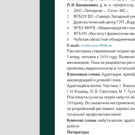
Л. И. Балашевич
, д. м. н., профессор
1 ЗАО «Питерком — Сети / МС»;
2 ФГБОУ ВО «Северо-Западный униве
3 Диагностический центр ГУП «Водо
4 ФГБУ МНТК «Микрохирургия глаза»
5 ФГБУН «Институт физиологии им. 
6 Чуйская областная объединенная б
E-mail:
svetlova.ov@bk.ru
Рассмотрена современная теории пр
5 млрд. человек к 2050 году. Выявл
механизмов. Пока не разработан рег
проблемы видеоэкологии и тотально
Ключевые слова.
Адаптация, приобр
аккомодацией и длиной глаза.
Адаптаційна міопія. Частина 1. Викон
І. Н. Кошиць, О. В. Светлова, М. Г. Гу
Розглянута сучасна теорія набутої мі
2050року. Встановлена неспроможніст
не розроблений регламент зорової роб
тотальної профілактики міопії
Ключові слова:
набута міопія, адапт
роботи
Литература