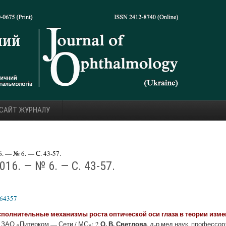
 САЙТ ЖУРНАЛУ
 — № 6. — С. 43-57.
16. — № 6. — С. 43-57.
664357
сполнительные механизмы роста оптической оси глаза в теории изм
О. В. Светлова
р ЗАО «Питерком — Сети / МС»; 2
, д-р мед наук, профессор