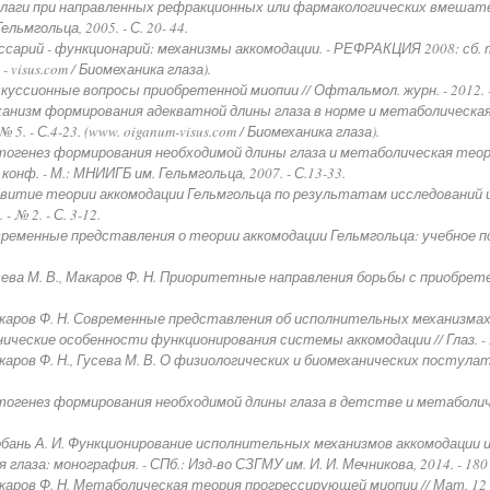
лаги при направленных рефракционных или фармакологических вмешател
ельмгольца, 2005. - С. 20- 44.
ссарий - функционарий: механизмы аккомодации. - РЕФРАКЦИЯ 2008: сб. т
- visus.com / Биомеханика глаза).
куссионные вопросы приобретенной миопии // Офтальмол. журн. - 2012. - №
еханизм формирования адекватной длины глаза в норме и метаболическ
 5. - С.4-23. (www. oiganum-visus.com / Биомеханика глаза).
нтогенез формирования необходимой длины глаза и метаболическая теор
конф. - М.: МНИИГБ им. Гельмгольца, 2007. - С.13-33.
азвитие теории аккомодации Гельмгольца по результатам исследований
 № 2. - С. 3-12.
временные представления о теории аккомодации Гельмгольца: учебное по
усева М. В., Макаров Ф. Н. Приоритетные направления борьбы с приобрете
акаров Ф. Н. Современные представления об исполнительных механизмах
ические особенности функционирования системы аккомодации // Глаз. - 201
каров Ф. Н., Гусева М. В. О физиологических и биомеханических постула
нтогенез формирования необходимой длины глаза в детстве и метаболич
орбань А. И. Функционирование исполнительных механизмов аккомодации
лаза: монография. - СПб.: Изд-во СЗГМУ им. И. И. Мечникова, 2014. - 180 
акаров Ф. Н. Метаболическая теория прогрессирующей миопии // Мат. 12