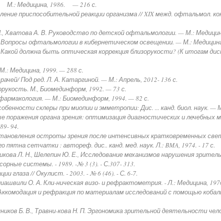
 М.: Медицина, 1986. — 216 с.
ление приспособительной реакции организма // XIX межд. офтальмол. кон
И., Хватова А. В. Руководство по детской офтальмологии. — М.: Медицин
 Вопросы офтальмологии в кибернетическом освещении. — М.: Медицина,
 Какой должна быть оптическая коррекция близорукости? (К итогам диск
.: Медицина, 1999. — 288 с.
чей/ Под ред. Л. А. Катаргиной. — М.: Апрель, 2012- 136 с.
рукость. М., Биомединформ, 1992. — 73 с.
и фармакология. — М.: Биомединформ, 1994. — 82 с.
енности склеры при миопии и эмметропии: Дис. ... канд. биол. наук. — М.
е поражения органа зрения: оптимизация диагностических и лечебных 
9- 94.
становления остроты зрения после интенсивных кратковременных свето
ятна сетчатки : автореф. дис.. канд. мед. наук. Л.: BMA, 1974. - 17 с.
сникова Л. Н., Шелепин Ю. Е., Исследование механизмов нарушения зрите
рные системы. - 1989. -№ 3 (3). - С.307- 313.
 глаза // Окулист. - 2003. - № 6 (46). - С. 6-7.
лиашвили О. А. Кли-ническая визо- и рефрактометрия. - Л.: Медицина, 1976.
И. Аккомодация и рефракция по материалам исследований с помощью коба
нников Б. В., Травни-кова Н. П. Эргономика зрительной деятельности чело