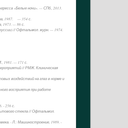
гресса «Белые ночи». — СПб., 2013.
а, 1987. — 354 с.
 1973. — 86 с.
уссии) // Офтальмол. журн. — 1974.
, 1981. — 171 с.
мероприятий // РМЖ. Клиническая
вых воздействий на глаз в норме и
льного восприятия при работе
 - 256 с.
льтового стекла // Офтальмол.
века. - Л.: Машиностроение, 1989. -