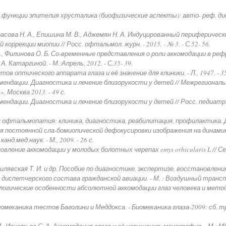
нкции эпителия хрусталика (биофизические аспекты): авто- реф. дис. ...
расова Н. А., Епишина М. В., Аджемян Н. А. Индуцированный периферичес
оррекции миопии // Росс. офтальмол. журн. - 2015. - № 3. - С.52- 56.
, Филинова О. Б. Со-временные представления о роли аккомодации в рефр
А. Катаргиной. - М.:Апрель, 2012. - С.35- 39.
в оптического аппарата глаза и её значение для клиники. - Л., 1947. - 35
ендации. Диагностика и лечение близорукости у детей // Межрегионал
 Москва 2013. - 49 с.
дации. Диагностика и лечение близорукости у детей // Росс. педиатрия.
фтальмопатия: клиника, диагностика, реабилитация, профилактика. Дисс. .
ия постоянной сла-бомиопической дефокусировки изображения на динами
нд.мед.наук. - М., 2009. - 26 с.
овление аккомодации у молодых болотных черепах emys orbicularis L // Сен
илявская Т. И. и др. Пособие по диагностике, экспертизе, восстановле
диспетчерского состава гражданской авиации. - М. : Воздушный транспор
огические особенности абсолютной аккомодации глаз человека и методы 
иомеханика тестов Баголини и Меддокса. - Биомеханика глаза-2009: сб. тр
, Игнатьев С. А. Аккомодация глаза и её нарушения: монография. - М.: МИК