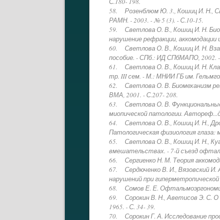
С.180- 198.
58. Розенблюм Ю. 3., Кошиц И. Н., С
РАМН. - 2003. - № 5 (3). - С.10-15.
59. Светлова О. В., Кошиц И. Н. Б
нарушение рефракции, аккомодации и 
60. Светлова О. В., Кошиц И. Н. В
пособие. - СПб.: ИД СПбМАПО, 2002. - 
61. Светлова О. В., Кошиц И. Н. Кла
тр. III сем. - М.: МНИИ ГБ им. Гельмгол
62. Светлова О. В. Биомеханизм рег
ВМА, 2001. - С.207- 208.
63. Светлова О. В. Функциональные
миопической патологии. Автореф...дисс
64. Светлова О. В., Кошиц И. Н., Д
Патологическая физиология глаза: мон
65. Светлова О. В., Кошиц И. Н., 
вмешательствах. - 7-й съезд офтальмо
66. Сергиенко Н. М. Теория аккомода
67. Сердюченко В. И., Вязовский И.
нарушений при гиперметропической амб
68. Сомов Е. Е. Офтальмоэргономика
69. Сорокин В. Н., Аветисов Э. С. О 
1965. - С. 34- 39.
70. Сорокин Г. А. Исследование проф