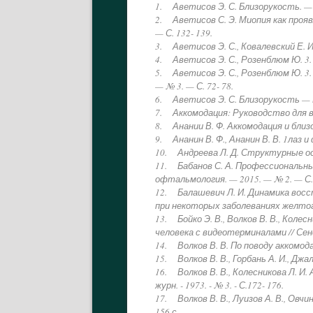
1. Аветисов Э. С. Близорукость. —
2. Аветисов С. Э. Миопия как прояв
— С. 132- 139.
3. Аветисов Э. С., Ковалевский Е. 
4. Аветисов Э. С., Розенблюм Ю. 3.
5. Аветисов Э. С., Розенблюм Ю. 3.
— № 3. — С. 72- 78.
6. Аветисов Э. С. Близорукость — М
7. Аккомодация: Руководство для вра
8. Анании В. Ф. Аккомодация и близо
9. Ананин В. Ф., Ананин В. В. 1лаз 
10. Андреева Л. Д. Структурные особ
11. Бабанов С. А. Профессиональны
офтальмология. — 2015. — № 2. — С.8
12. Балашевич Л. И. Динамика вос
при некоторых заболеваниях желтого п
13. Бойко Э. В., Волков В. В., Коле
человека с видеотерминалами // Сенсо
14. Волков В. В. По поводу аккомодации
15. Волков В. В., Горбань А. И., Джа
16. Волков В. В., Колесникова Л. 
журн. - 1973. - № 3. - С.172- 176.
17. Волков В. В., Луизов А. В., Овчи
156 с.