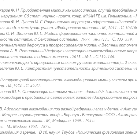
акаров Ф. Н. Приобретённая миопия как классический случай преобладани
арушения: Сб.стат. научно - практ. конф. МНИИ ГБ им. Гельмгольца. - М.,
акаров Ф. Н., Гусева М. Г. Рациональная коррекция - эффективный спосо
тич. конф. с междунар. участ. «Федоровские чтения». - М., 2011. - С. 10410
кова О. И., Шелепин Ю. Е. Модель формирования частотно-контрастной
ти сетчатки // Сенсорные системы. - 1997. - № 3 (11). - С. 333- 339.
етинального дефокуса и прогрессирование миопии // Вестник оптометрии. -
репанов А. В. Ретинальный дефокус и вергенционно-аккомодационные нап
ные технологии в офтальмологии. - 2015. - № 2. - С.139- 146.
енклатура (с официальным списком русских эквивалентов).... 2-е изд. М
, Шелепин Ю. Е. Контрастная чувствительность зрительной системы че
ой структурной неполноценности аккомодационных мышц и склеры при ми
 - М.,1974. - С. 49-51.
лепин Ю. Е. Оптимизация системы человек - дисплей // Техника кино и телев
Аккомодация и пресбиопия в свете новых гипотез (дискуссионные вопросы)
В. Абсолютная аккомодация при разной рефракции глаз у детей // Актуа
 Межрег. научно-практич. конф. - Барнаул - Белокуриха: ООО «Акимирка», 2
еловеческого глаза. - М., Медицина, 1969. - 194 с.
- М.: Медгиз, 1963. - 187 с.
модация и зрение. - В сб. научн. Трудов «Клиническая физиология зрения»,