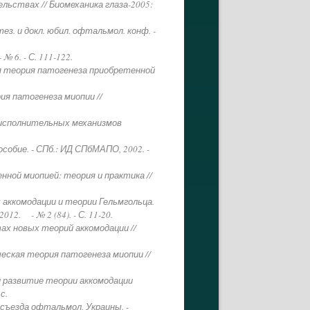
ьствах // Биомеханика глаза-2005:
ез. и докл. юбил. офтальмол. конф. -
 6. - С. 111-122.
ая теория патогенеза приобретенной
ия патогенеза миопии //
 исполнительных механизмов
собие. - СПб.: ИД СПбМАПО, 2002. -
нной миопией: теория и практика //
 аккомодации и теории Гельмгольца.
2. - № 2 (84). - С. 11-20.
тах новых теорий аккомодации //
еская теория патогенеза миопии //
 и развитие теории аккомодации
с.
 съезда офтальмол. Украины. -