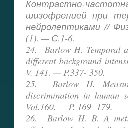
Контрастно-частотн
шизофренией при те
нейролептиками // Физ
(1). — С.1-6.
24. Barlow H. Temporal an
different background intens
V. 141. — P.337- 350.
25. Barlow H. Measure
discrimination in human s
Vol.160. — P. 169- 179.
26. Barlow H. B. A meth