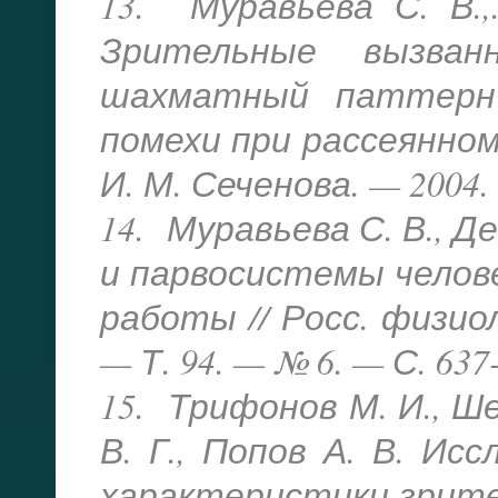
13. Муравьева С. В.,
Зрительные вызван
шахматный паттерн 
помехи при рассеянном 
И. М. Сеченова. — 2004. 
14. Муравьева С. В., Д
и парвосистемы челов
работы // Росс. физиол.
— Т. 94. — № 6. — С. 637-
15. Трифонов М. И., Ше
В. Г., Попов А. В. И
характеристики зрител