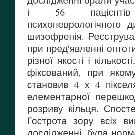
дослідженні брали учас
і 56 пацієнтів 
психоневрологічного д
шизофренія. Реєструвал
при пред'явленні оптот
різної якості і кількос
фіксований, при яком
становив 4 х 4 піксел
елементарної перешко
розриву кільця. Спо­с
Гострота зору всіх ви
дослідженні, була нор