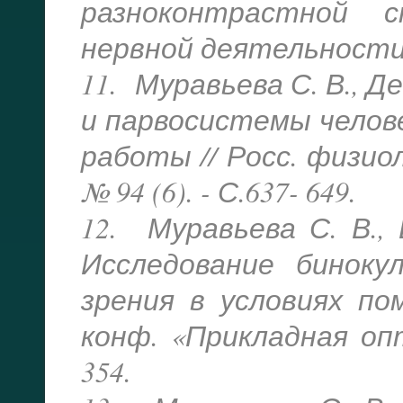
разноконтрастной 
нервной деятельности. - 
11. Муравьева С. В., Д
и парвосистемы челов
работы // Росс. физиол.
№ 94 (6). - С.637- 649.
12. Муравьева С. В., 
Исследование биноку
зрения в условиях пом
конф. «Прикладная опти
354.