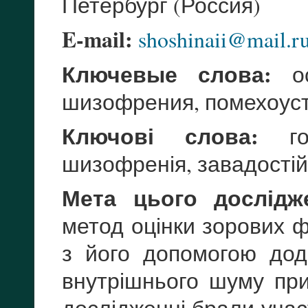
Петербург (Россия)
E-mail:
shoshinaii@mail.r
Ключевые слова:
ос
шизофрения, помехоуст
Ключові слова:
гос
шизофренія, завадостійк
Мета цього дослідж
метод оцінки зорових ф
з його допомогою дода
внутрішнього шуму при