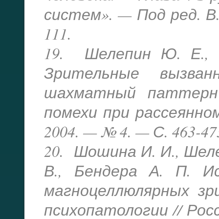
систем». — Под ред. В.
111.
19. Шелепин Ю. Е., 
Зрительные вызван
шахматный паттерн 
помехи при рассеянном
2004. — № 4. — С. 463-47
20. Шошина И. И., Шеле
В., Бендера А. П. И
магноцеллюлярных зр
психопатологии // Росс