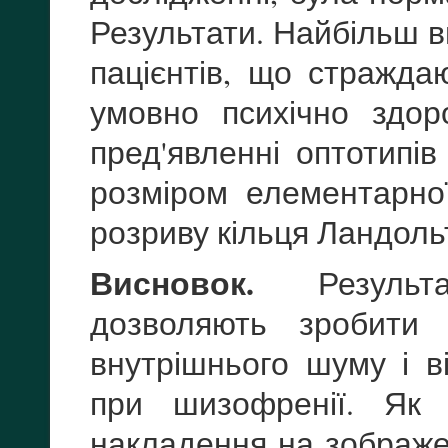
Результати. Найбільш в
пацієнтів, що стражда
умовно психічно здор
пред'явленні оптотипі
розміром елементарно
розриву кільця Ландоль
Висновок.
Результа
дозволяють зробити 
внутрішнього шуму і ві
при шизофренії. Як 
накладення на зображе