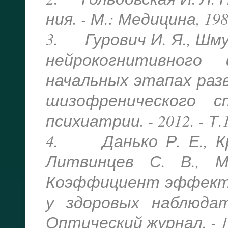
ния. - М.: Медицина, 1987
3. Гурович И. Я., Шмук
нейрокогнитивного
начальных этапах ра
шизофренического с
психиатрии. - 2012. - Т.11
4. Данько Р. Е., Кра
Литвинцев С. В., 
Коэффициент эффекти
у здоровых наблюдат
Оптический журнал. - 1999