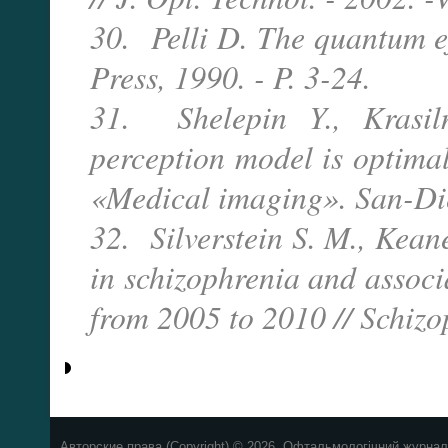
30. Pelli D. The quantum ef
Press, 1990. - P. 3-24.
31. Shelepin Y., Krasil
perception model is optimal
«Medical imaging». San-Dieg
32. Silverstein S. M., Kean
in schizophrenia and associ
from 2005 to 2010 // Schizop
Авторские права (Copyright) © 2026, Офтальмологічний журнал