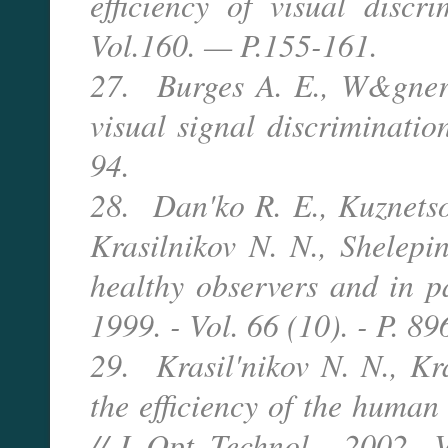
efficiency of visual disc
Vol.160. — P.155-161.
27. Burges A. E., W&gner 
visual signal discriminati
94.
28. Dan'ko R. E., Kuznetsov
Krasilnikov N. N., Shelepin
healthy observers and in pa
1999. - Vol. 66 (10). - P. 89
29. Krasil'nikov N. N., Kra
the efficiency of the human
// J. Opt. Technol. - 2002. -