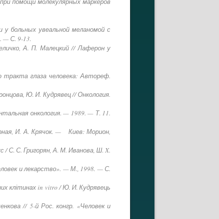
 при помощи молекулярных маркеров
и у больных увеальной меланомой с
— С. 9-13.
личко, А. П. Малецкий // Лаферон у
о тракта глаза человека: Автореф.
нцова, Ю. И. Кудрявец // Онкология.
тальная онкология. — 1989. — Т. 11.
рная, И. А. Крячок. — Киев: Морион,
. С. Григорян, А. М. Иванова, Ш. X.
овек и лекарство». — М., 1998. — С.
 клітинах in vitro / Ю. И. Кудрявець
кова // 5-й Рос. конгр. «Человек и