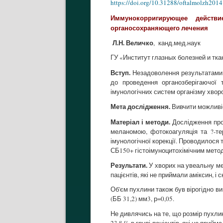
https://doi.org/10.31288/oftalmolzh201
Иммунокорригирующее действ
органосохраняющего лечения
Л.Н. Величко
, канд.мед.наук
ГУ «Институт глазных болезней и тк
Вступ.
Незадоволення результатами 
до проведення органозберігаючої т
імунологічних систем організму хворо
Мета дослідження.
Вивчити можливіс
Матеріал і методи.
Дослідження пров
меланомою, фотокоагуляція та ?-те
імунологічної корекції. Проводилося
СБ150+ гістоімуноцитохімічним методо
Результати.
У хворих на увеальну ме
пацієнтів, які не приймали аміксин, і 
Об'єм пухлини також був вірогідно вищ
(ББ 31,2) мм3, р=0,05.
Не дивлячись на те, що розмір пухлин
23,8 % в групі пацієнтів, які не прий