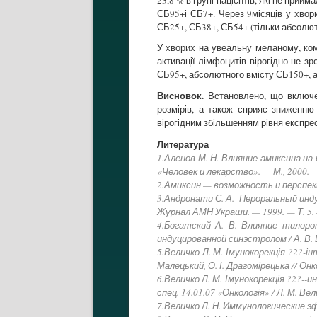
СБ95+і СБ7+. Через 9місяців у хвори
СБ25+, СБ38+, СБ54+ (тільки абсолют
У хворих на увеальну меланому, ком
активації лімфоцитів вірогідно не зр
СБ95+, абсолютного вмісту СБ150+, а
Висновок.
Встановлено, що включе
розмірів, а також сприяє зниженню
вірогідним збільшенням рівня експре
Литература
1.Аленов М. Н. Влияние амиксина на 
«Человек и лекарство». — М., 2000. —
2.Амиксин — возможность и перспек
3.Андронати С. А. Пероральный индук
Журнал АМН Украши. — 1999. — Т. 5. —
4.Богатский А. В. Влияние тилор
индуцированной синэстролом / А. В. Б
5.Величко Л. М. Імунокорекція ?2?-і
Малецький, О. І. Драгомірецька // Онко
6.Величко Л. М. Імунокорекція ?2?--
спец. 14.01.07 «Онкологія» / Л. М. Вел
7.Величко Л. Н. Иммунологические э