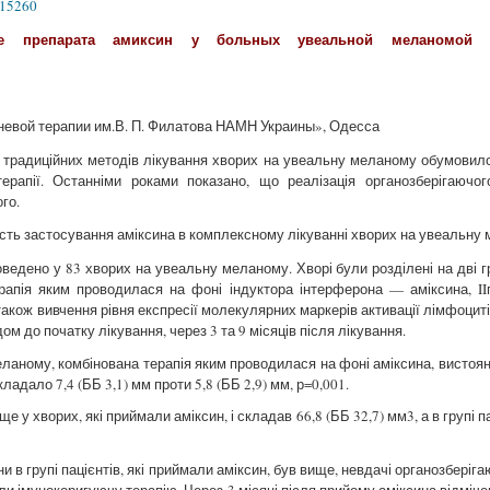
415260
ие препарата амиксин у больных увеальной меланомой 
аневой терапии им.В. П. Филатова НАМН Украины», Одесса
традиційних методів лікування хворих на увеальну меланому обумовило
ерапії. Останніми роками показано, що реалізація органозберігаючог
го.
ть застосування аміксина в комплексному лікуванні хворих на увеальну
едено у 83 хворих на увеальну меланому. Хворі були розділені на дві г
рапія яким проводилася на фоні індуктора інтерферона — аміксина, I
 також вивчення рівня експресії молекулярних маркерів активації лімфоцит
м до початку лікування, через 3 та 9 місяців після лікування.
ланому, комбінована терапія яким проводилася на фоні аміксина, вистоян
складало 7,4 (ББ 3,1) мм проти 5,8 (ББ 2,9) мм, р=0,001.
е у хворих, які приймали аміксин, і складав 66,8 (ББ 32,7) мм3, а в групі п
и в групі пацієнтів, які приймали аміксин, був вище, невдачі органозберіг
мали імунокоригуючу терапію. Через 3 місяці після прийому аміксина відміче