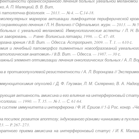
эффективности органосохранного лечения больных увеальной меланомой
, А. П. Малецкий, В. В. Вит,
i патолопчна фізіологія. — 2013. — № 4. — С.14-18.
ии молекулярных маркеров активации лимфоцитов периферической кров
раняющего лечения / Л. Н. Величко // Офтальмол. журн. — 2013. — № 5. 
больных с увеальной меланомой. Иммунологические аспекты / Л. Н. Ве
заворювань. — Piвне: Волинсыа лгтаври, 1996. — С. 47- 48.
ргана зрения / B.В. Вит. — Одесса: Астропринт, 2009. — Т. 1. — 610 с.
омия и лечебный патоморфоз пигментных новообразований увеальног
 «Патологическая анатомия» / B.В. Вит. — Одесса. — 1987. — 30 с.
важный элемент оптимизации лечения онкологических больных / А. Л. Воро
а в противоопухолевой резистентности / А. Л. Воронцова // Эксперимен
ммуноцитохимия опухолей / Д. Ф. Глузман, Л. М. Скляренко, В. А. Надго
рующая активность амиксина и его влияние на интерфероновый статус / С
сологии. — 1990. — Т. 35. — № 1. — С. 61-64.
 систем иммунитета и интерферона / Ф. И. Ершов // 5-й Рос. конгр. «Чел
 посилює розвиток апоптозу, індукованого різними чинниками в пухлинних
3. — P. 267- 273.
кратного приема амиксина на интерфероновый статус / И. К. Малашен