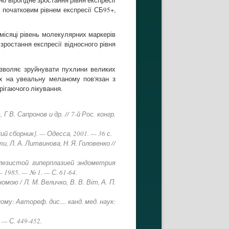
з початковим рівнем експресії СБ95+,
місяці рівень молекулярних маркерів
 зростання експресії відносного рівня
зволяє зруйнувати пухлини великих
их на увеальну меланому пов'язан з
рігаючого лікування.
В. Сапронов и др. // 7-й Рос. конгр.
сборник]. — Одесса, 2001. — 36 с.
 Л. А. Литвинова, Н. Я. Головенко //
лезистой гиперплазией эндометрия
 1985. — № 1. — С. 61-64.
ою / Л. М. Величко, В. В. Віт, А. П.
у: Автореф. дис.... канд. мед. наук:
— С. 449-452.