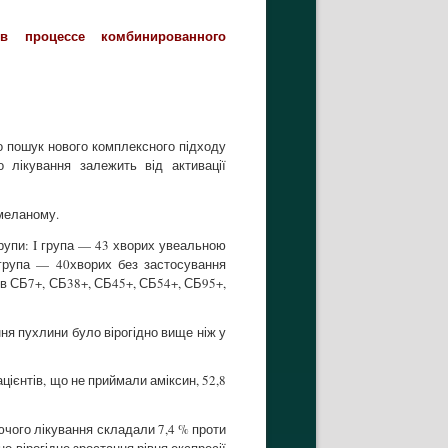
в процессе комбинированного
 пошук нового комплексного підходу
о лікування залежить від активації
 меланому.
рупи: I група — 43 хворих увеальною
Iгрупа — 40хворих без застосування
ів СБ7+, СБ38+, СБ45+, СБ54+, СБ95+,
ня пухлини було вірогідно вище ніж у
ацієнтів, що не приймали аміксин, 52,8
аючого лікування складали 7,4 % проти
но вірогідне зростання рівня експресії