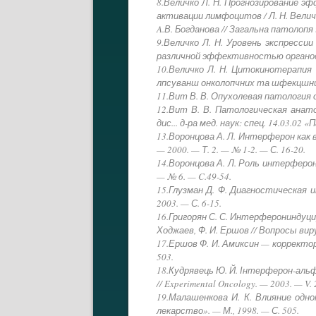
8.Величко Л. Н. Прогнозирование 
активации лимфоцитов / Л. Н. Величко
A.В. Богданова // Загальна патолопя 
9.Величко Л. Н. Уровень экспресс
различной эффективностью органосох
10.Величко Л. Н. Цитокинотерапия 
лпсуванш онколопчних та шфекцшних 
11.Вит В. В. Опухолевая патология о
12.Вит В. В. Патологическая анат
дис... д-ра мед. наук: спец. 14.03.02
13.Воронцова А. Л. Интерферон как 
— 2000. — Т. 2. — № 1-2. — С. 16-20.
14.Воронцова А. Л. Роль интерферон
— № 6. — C.49-54.
15.Глузман Д. Ф. Диагностическая и
2003. — С. 6-15.
16.Григорян С. С. Интерферониндуци
Ходжаев, Ф. И. Ершов // Вопросы виру
17.Ершов Ф. И. Амиксин — корректор
503.
18.Кудрявець Ю. Й. Інтерферон-альфа
// Experimental Oncology. — 2003. — V. 2
19.Малашенкова И. К. Влияние одно
лекарство». — М., 1998. — С. 505.