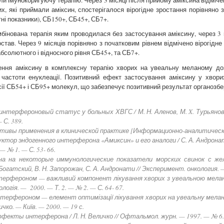
х, які приймали аміксин, спостерігалося вірогідне зростання порівняно 
ні показники), СБ150+, СБ45+, СБ7+.
бінована терапія яким проводилася без застосування аміксину, через 3 
остав. Через 9 місяців порівняно з початковим рівнем відмічено вірогідне
бсолютного і відносного рівня СБ45+, та СБ7+.
ння аміксину в комплексну терапію хворих на увеальну меланому до
 частоти енуклеації. Позитивний ефект застосування аміксину у хвор
сії СБ54+ і СБ95+ молекул, що забезпечує позитивний результат органозбе
интерфероновый статус у больных ХВГС / М. Н. Аленов, М. X. Турьянов, Г 
 С. 389.
тивы применения в клинической практике [Информационно-аналитический 
тор эндогенного интерферона «Амиксин» и его аналоги / С. А. Андронати,
 № 1. — С. 53- 66.
она на некоторые иммунологические показатели морских свинок с же
огатский, В. Н. Запорожан, С. А. Андронати // Эксперимент. онкология. —
нтерфероном — важливий компонент лікування хворих з увеальною меланом
логія. — 2000. — Т. 2. — № 2. — С. 64- 67.
интерфероном — елемент оптимізації лікування хворих на увеальну меланом
ичко. — Київ. — 2000. — 19 с.
ффекты интерферона / Л. Н. Величко // Офтальмол. журн. — 1997. — № 6. 