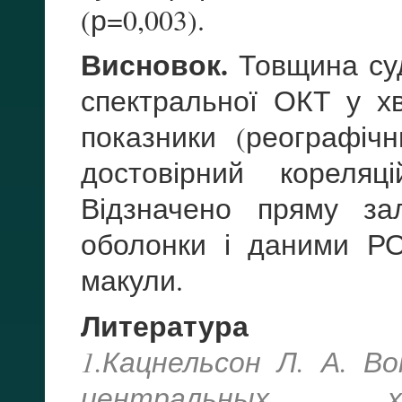
(р=0,003).
Висновок.
Товщина суд
спектральної ОКТ у х
показники (реографічн
достовірний кореляц
Відзначено пряму за
оболонки і даними РО
макули.
Литература
1.Кацнельсон Л. А. 
центральных хор