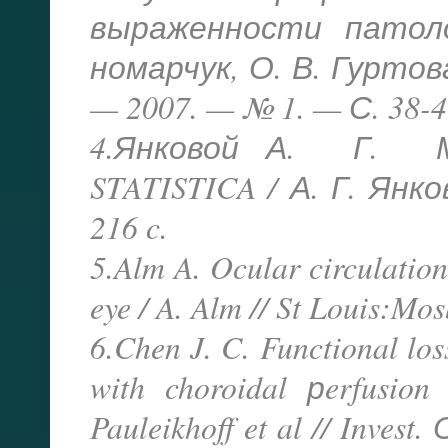
выраженности патоло
номарчук, О. В. Гуртов
— 2007. — № 1. — С. 38-4
4.Янковой А. Г. М
STATISTICA / А. Г. Янк
216 c.
5.Alm A. Ocular circulation
eye / A. Alm // St Louis:Mo
6.Chen J. C. Functional lo
with choroidal рerfusion
Pauleikhoff et al // Inves