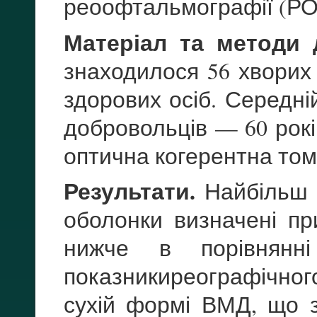
реоофтальмографії (РО
Матеріал та методи 
знаходилося 56 хворих
здорових осіб. Середній
добровольців — 60 рок
оптична когерентна то
Результати.
Найбільш н
оболонки визначені пр
нижче в порівнянн
показникиреографічног
сухій формі ВМД, що 