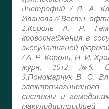
дистрофий / Л. А. Ка
Иванова // Вестн. офтал
2.Король А. Р. Ге
кровоснабжения в сос
экссудативной формой
/ А. Р. Король, Н. И. Х
журн. — 2012 — № 6. — С.
3.Пономарчук В. С. В
электромагнитного
системы и гемодинам
макулодистрофией