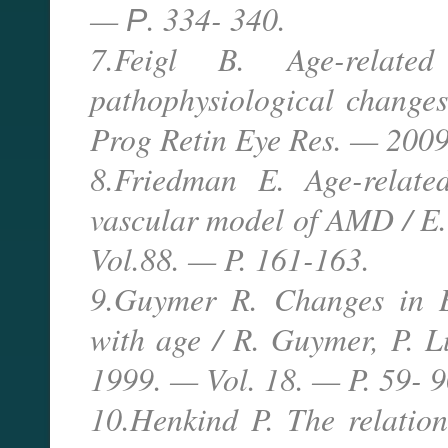
— Р. 334- 340.
7.Feigl B. Age-related
pathophysiological changes 
Prog Retin Eye Res. — 2009
8.Friedman E. Age-relate
vascular model of AMD / E
Vol.88. — P. 161-163.
9.Guymer R. Changes in B
with age / R. Guymer, P. Lu
1999. — Vol. 18. — P. 59- 9
10.Henkind P. The relation