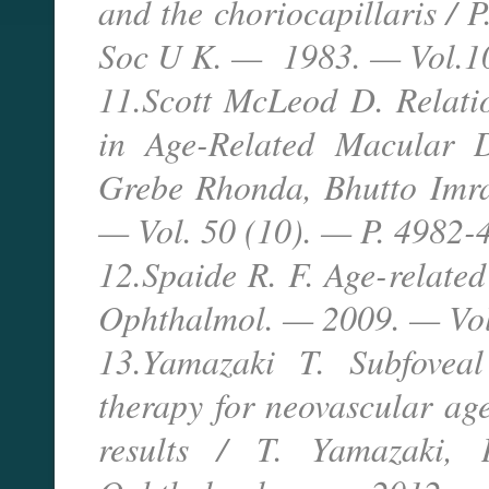
and the choriocapillaris / 
Soc U K. — 1983. — Vol.10
11.Scott McLeod D. Relati
in Age-Related Macular D
Grebe Rhonda, Bhutto Imran
— Vol. 50 (10). — P. 4982-
12.Spaide R. F. Age-related
Ophthalmol. — 2009. — Vol
13.Yamazaki T. Subfoveal
therapy for neovascular ag
results / T. Yamazaki, 