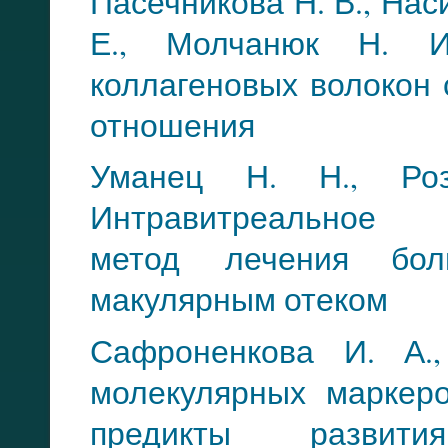
Пасечникова Н. В., Наси
Е., Молчанюк Н. И.
коллагеновых волокон 
отношения
Уманец Н. Н., Роз
Интра
витреальное 
метод
лечения бол
ма
кулярным отеком
Сафроненкова И. А.
молекулярных маркер
предикты разв