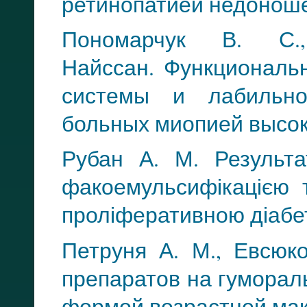
ретинопатией недонош
Пономарчук В. С
Функциональн
Найссан.
системы и лабильно
больных миопией высок
Рубан А. М. Результа
факоемульсифікацією 
проліферативною діабе
Петруня А. М., Евсюк
препаратов на гумора
формой возрастной ма