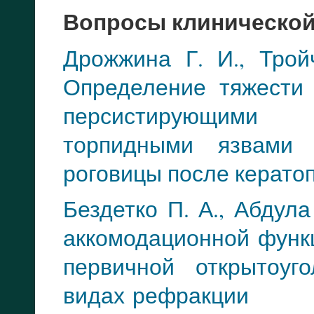
Вопросы клиническо
Дрожжина Г. И., Трой
Определение тяжести
персистирующими 
торпидными язвам
роговицы после кера
то
Бездетко П. А., Абдула
аккомодационной функ
первичной откры
тоуг
видах
рефракции