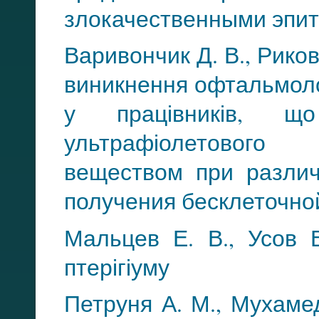
злокачественными эп
Варивончик Д. В., Риков
виникнення офтальмоло
у працівників, 
ультрафіолетового 
веществом при разли
получения бесклеточ
но
Мальцев Е. В., Усов 
птерігіуму
Петруня А. М., Мухам