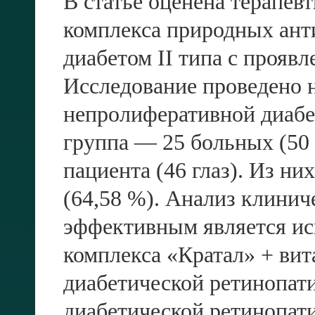
В
статье оценена терапев
комплекса природных ант
диабетом II типа с прояв
Ис­следование проведено н
непролиферативной диабе
группа — 25 больных (50 
пациента (46 глаз). Из н
(64,58 %). Анализ клинич
эффективным является ис
комплекса «Кратал» + вит
диабетической ретинопат
диабетической ретинопати