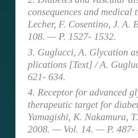
consequences and medical the
Lecher, F. Cosentino, J. A.
108. — P. 1527- 1532.
3. Guglucci, A. Glycation as
plications [Text] / A. Gugl
621- 634.
4. Receptor for advanced g
therapeutic target for diabe
Yamagishi, K. Nakamura, T. 
2008. — Vol. 14. — P. 487-