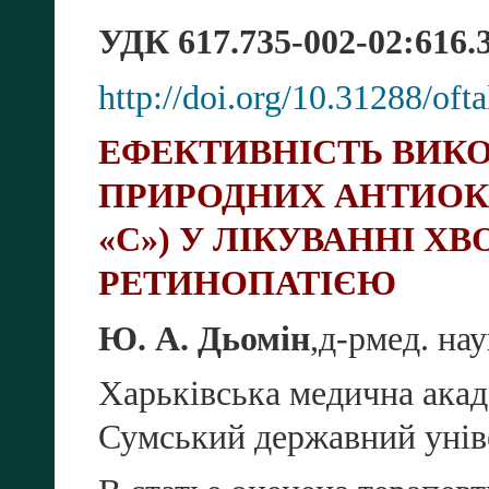
УДК
617.735-002-02:616.3
http://doi.org/10.31288/of
ЕФЕКТИВНІСТЬ ВИК
ПРИРОДНИХ АНТИОК
«
С
»)
У
ЛІКУВАННІ ХВ
РЕТИНОПАТІЄЮ
Ю. А. Дьомін
,
д
-
р
мед
.
нау
Харьківська медична акад
Сумський державний унів