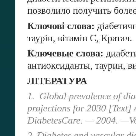
позволило получить боле
Ключові
слова:
діабетичн
таурін, вітамін
С,
Кратал.
Ключевые
слова:
диабети
антиоксиданты, таурин, в
ЛІТЕРАТУРА
1. Global prevalence of dia
projections for 2030 [Text] /
DiabetesCare. — 2004. —Vo
2. Diabetes and vascular dis