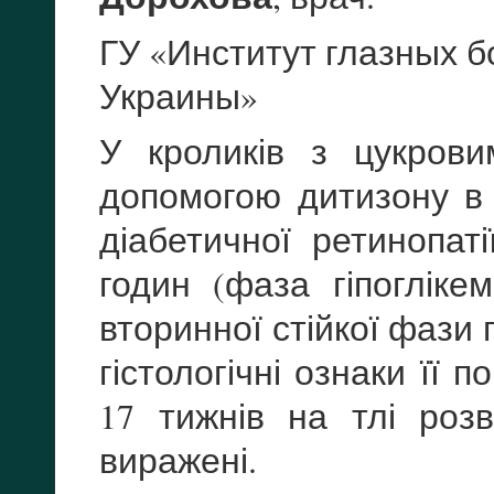
ГУ «Институт глазных 
Украины»
У кроликів з цукров
допомогою дитизону в 
діабетичної ретинопат
годин (фаза гіпогліке
вторинної стійкої фази 
гістологічні ознаки її 
17 тижнів на тлі роз
виражені.