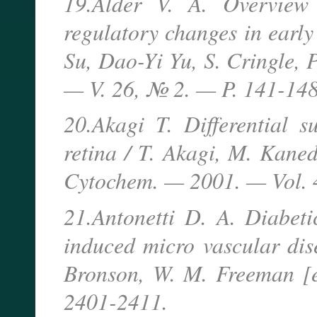
19.Alder V. A. Overview
regulatory changes in early 
Su, Dao-Yi Yu, S. Cringle, 
— V. 26, № 2. — P. 141-148
20.Akagi T. Differential su
retina / T. Akagi, M. Kaned
Cytochem. — 2001. — Vol. 
21.Antonetti D. A. Diabet
induced micro vascular dise
Bronson, W. M. Freeman [e
2401-2411.