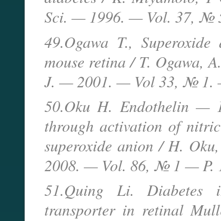
Sci. — 1996. — Vol. 37, № 
49.Ogawa T., Superoxide 
mouse retina / T. Ogawa, A.
J. — 2001. — Vol 33, № 1. 
50.Oku H. Endothelin — 1 
through activation of nitr
superoxide anion / H. Oku,
2008. — Vol. 86, № 1 — P. 
51.Quing Li. Diabetes i
transporter in retinal Mul