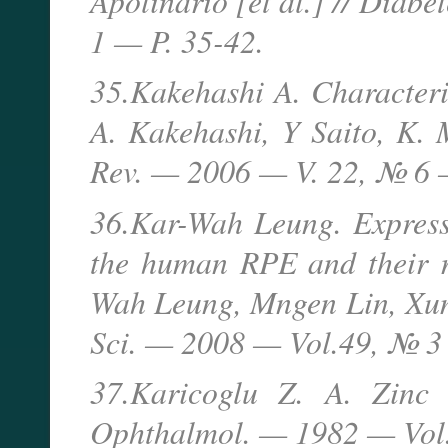
Apolinario [et al.] // Diab
1 — P. 35-42.
35.Kakehashi A. Characteris
A. Kakehashi, Y Saito, K. M
Rev. — 2006 — V. 22, № 6 
36.Kar-Wah Leung. Express
the human RPE and their re
Wah Leung, Mngen Lin, Xumin
Sci. — 2008 — Vol.49, № 3
37.Karicoglu Z. A. Zinc 
Ophthalmol. — 1982 — Vol