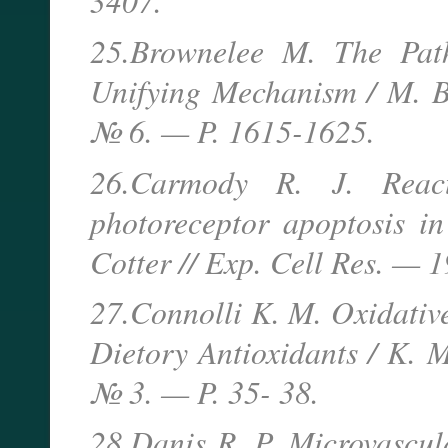
3407.
25.Brownelee M. The Path
Unifying Mechanism / M. B
№ 6. — P. 1615-1625.
26.Carmody R. J. React
photoreceptor apoptosis in
Cotter // Exp. Cell Res. —
27.Connolli K. M. Oxidative
Dietory Antioxidants / K. 
№ 3. — P. 35- 38.
28.Danis R. P. Microvascula