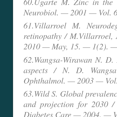
60.Ugarte M. Zinc in the 
Neurobiol. — 2001 — Vol. 
61.Villarroel M. Neurode
retinopathy / M.Villarroel,
2010 — May, 15. — 1(2). — 
62.Wangsa-Wirawan N. D. R
aspects / N. D. Wangsa-
Ophthalmol. — 2003 — Vol.
63.Wild S. Global prevalenc
and projection for 2030 / 
Diabetes Care — 2004. — V