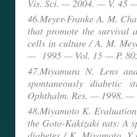
Vis. Sci. — 2004. — V. 45 
46.Meyer-Franke A. M. Chara
that promote the survival 
cells in culture / A. M. Me
— 1995 — Vol. 15 — P. 80
47.Miyamura N. Lens and
spontaneously diabetic 
Ophthalm. Res. — 1998. — 
48.Miyamoto K. Evaluation o
the Goto-Kakizaki rats: A 
diabetes / K. Miyamoto, Y O