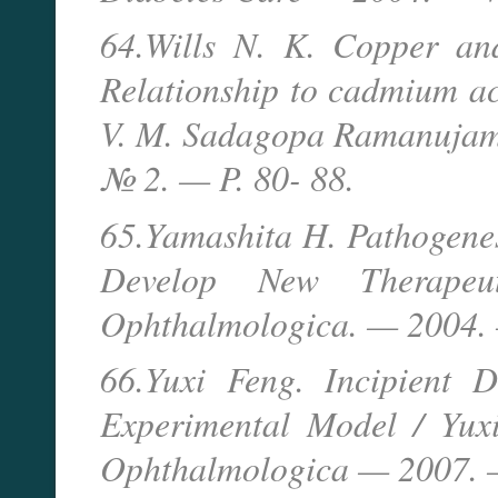
64.Wills N. K. Copper and
Relationship to cadmium ac
V. M. Sadagopa Ramanujam, 
№ 2. — P. 80- 88.
65.Yamashita H. Pathogenesi
Develop New Therapeu
Ophthalmologica. — 2004. —
66.Yuxi Feng. Incipient 
Experimental Model / Yux
Ophthalmologica — 2007. —