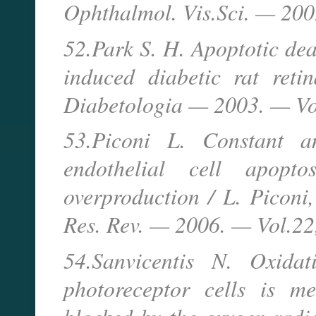
Ophthalmol. Vis.Sci. — 200
52.Park S. H. Apoptotic dea
induced diabetic rat reti
Diabetologia — 2003. — Vo
53.Piconi L. Constant a
endothelial cell apopto
overproduction / L. Piconi,
Res. Rev. — 2006. — Vol.22
54.Sanvicentis N. Oxidati
photoreceptor cells is m