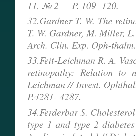
11, № 2 — P. 109- 120.
32.Gardner T. W. The retina
T. W. Gardner, M. Miller, L
Arch. Clin. Exp. Oph-thalm
33.Feit-Leichman R. A. Vas
retinopathy: Relation to 
Leichman // Invest. Ophtha
P.4281- 4287.
34.Ferderbar S. Cholesterol 
type 1 and type 2 diabetes 