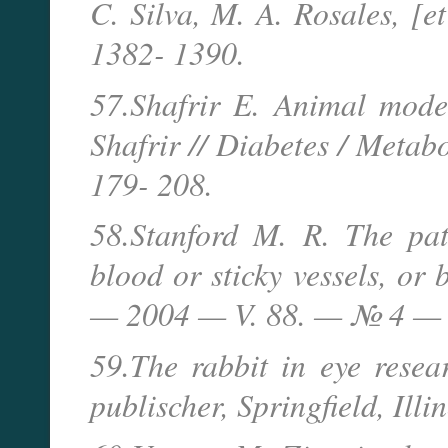
C. Silva, M. A. Rosales, [e
1382- 1390.
57.Shafrir E. Animal model
Shafrir // Diabetes / Meta
179- 208.
58.Stanford M. R. The path
blood or sticky vessels, or 
— 2004 — V. 88. — № 4 — 
59.The rabbit in eye rese
publischer, Springfield, Ill