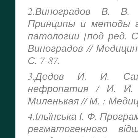
2.Виноградов В. В.
Принципы и методы г
патологии [под ред. Ст
Виноградов // Медицин
С. 7-87.
3.Дедов И. И. Сах
нефропатия / И. И. 
Миленькая // М. : Медиц
4.Ільїнська І. Ф. Прог
регматогенного відш