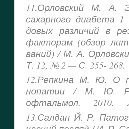
11.Орловский М. А. 
сахарного диабета 1
довых различий в р
факторам (обзор лит
ваний) / М. А. Орловск
Т. 12, № 2 — С. 255- 268.
12.Репкина М. Ю. О 
нопатии / М. Ю. Ре
офтальмол. — 2010. — №
13.Салдан Й. Р. Патог
часний погляд / И. Р. С