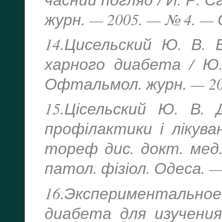
журн. — 2005. — № 4. — С
14.Цисельский Ю. В. 
харного диабета / Ю. 
Офтальмол. журн. — 200
15.Цісельский Ю. В. 
профілактики і лікува
тореф дис. докт. мед. н
патол. фізіол. Одеса. — 
16.Эксперименталь
диабета для изучени