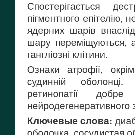
Спостерігається дес
пігментного епітелію, 
ядерних шарів внаслідо
шару переміщуються, а 
гангліозні клітини.
Ознаки атрофії, окрім
судинній оболонці.
ретинопатії добр
нейродегенеративного 
Ключевые слова:
диаб
оболочка, сосудистая о