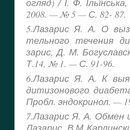
огляд) / І. Ф. Ільїнськ
2008. — № 5 — С. 82- 87.
5.Лазарис Я. А. О вы
тельного течения ди
зарис, Д. М. Богуславс
Т.14, № 1. — С. 91-96.
6.Лазарис Я. А. К вы
дитизонового диабета 
Пробл. эндокринол. — 19
7.Лазарис Я. А. Обмен 
Лазарис, В.М Карлинский