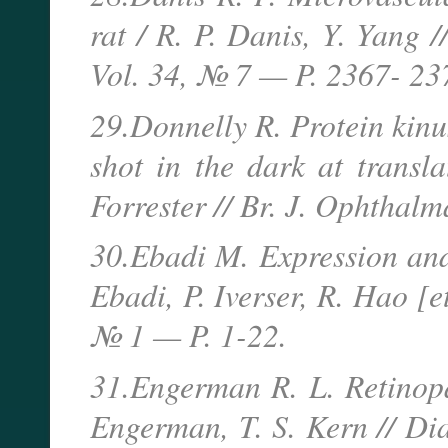
rat / R. P. Danis, Y. Yang 
Vol. 34, № 7 — P. 2367- 23
29.Donnelly R. Protein kinu
shot in the dark at transla
Forrester // Br. J. Ophtha
30.Ebadi M. Expression and 
Ebadi, P. Iverser, R. Hao [
№ 1 — P. 1-22.
31.Engerman R. L. Retinopa
Engerman, T. S. Kern // D