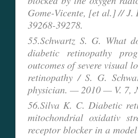
blocked by the oxygen radi
Gome-Vicente, [et al.] // J
39268-39278.
55.Schwartz S. G. What doe
diabetic retinopathy pro
outcomes of severe visual lo
retinopathy / S. G. Schwa
physician. — 2010 — V. 7, 
56.Silva K. C. Diabetic ret
mitochondrial oxidativ st
receptor blocker in a model