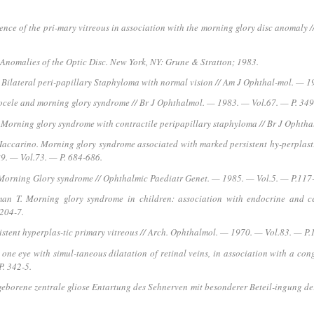
tence of the pri-mary vitreous in association with the morning glory disc anomaly 
Anomalies of the Optic Disc. New York, NY: Grune & Stratton; 1983.
M. Bilateral peri-papillary Staphyloma with normal vision // Am J Ophthal-mol. — 1
alocele and morning glory syndrome // Br J Ophthalmol. — 1983. — Vol.67. — P. 349
 Morning glory syndrome with contractile peripapillary staphyloma // Br J Ophtha
Iaccarino. Morning glory syndrome associated with marked persistent hy-perplast
9. — Vol.73. — P. 684-686.
he Morning Glory syndrome // Ophthalmic Paediatr Genet. — 1985. — Vol.5. — P.117
man T. Morning glory syndrome in children: association with endocrine and c
204-7.
sistent hyperplas-tic primary vitreous // Arch. Ophthalmol. — 1970. — Vol.83. — P.
one eye with simul-taneous dilatation of retinal veins, in association with a con
. 342-5.
borene zentrale gliose Entartung des Sehnerven mit besonderer Beteil-ingung der