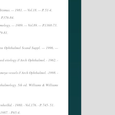
abismus. — 1981. — Vol.18. — P. 51-4.
 P.376-84.
almology. — 1989. — Vol.89. — P.1368-73.
79-81.
/ Acta Ophthalmol Scand Suppl. — 1996. —
ned etiology // Arch Ophthalmol. - 1962. -
oya vessels // Arch Ophthalmol. -1998. -
phthalmology. 5th ed. Williams & Williams
lkd. - 1980. - Vol.176. - P. 745- 51.
1987. - P.65:4.