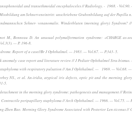
ranssphenoidal and transethmoidal encephaloceles // Radiology. - 1968. - Vol.90. -
Missbildung am Sehnerveneintritt: unschriebene Grubenbildung auf der Papilla n.
andmannschcn Sehner- venanomalie. Winderbluten (morning glory) Syndrom? /
sonnot M., Bonneau D. An unusual polymalformation syndrome: «CHARGE as-soc
l.3(3). — P. 196-8.
drome. Report of a case//Br J Ophthalmol. — 1983. — Vol.67. — P.343- 5.
sk anomaly: case report and literature review // J Pediatr Ophthalmol Stra-bismus.
y staphyloma with respiratory pulsation // Am J Ophthalmol. — 1969. — Vol.68. —
orbey NS., et al. An-iridia, atypical iris defects, optic pit and the morning glo
31-5.
 detachment in the morning glory syndrome: pathogenesis and management // Retin
 M. Contractile peripapillary staphyloma // Arch Ophthalmol. — 1966. — Vol.75. — P
ng-Zhen Bao. Morning Glory Syndrome Associated with Posterior Len-ticonus // O