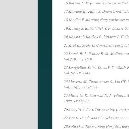
16.Itakura T., Miyamoto K., Uematsu Y. /
17.Kawano K., Fujita S. Duane's retracti
18.Kindler P. Morning glory syndrome: u
19.Koenig S. B., Naidlich T. P., Lissner
20.Konstas P. Katikos G., Vatakas L. C. 
21.Kral K., Svarc D. Contractile peripap
22.Leitch R. J., Winter R. M. Midline c
Vol.219. — P.16-9.
23.Longfellow D. W., Davis F. S., Walsh F
Vol. 67. - P. 5545.
24.Massaro M., Thorarensen O., Liu GT.,
Vol.116(2). - P. 253- 4.
25.Miller N. R., Newman N. J., editors. 
1999. - P.117-23.
26.Odagiri Y., Ito T. The morning glory sy
27.Pau H. Handmannsche Sehnervenanomali
28.Pollock S. The morning glory disk anom