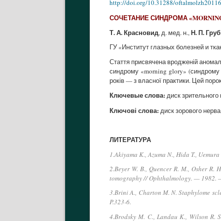
http://doi.org/10.31288/oftalmolzh2011
СОЧЕТАНИЕ СИНДРОМА «MORNIN
Т. А. Красновид
Н. П. Гру
, д. мед. н.,
ГУ «Институт глазных болезней и тк
Стаття присвячена вродженій аномалії
синдрому «morning glory» (синдрому
років — з власної практики. Цей поро
Ключевые слова:
диск зрительного 
Ключові слова:
диск зорового нерва,
ЛИТЕРАТУРА
1.Akiyama K., Azuma N., Hida T., Uemura Y
2.Beyer W. B., Quencer R. M., Osher R. 
tomography // Ophthalmology. — 1982. —
3.Brini A., Charton M. N. Staphylome scl
P.323-6.
4.Brodsky M. C., Landau K., Wilson R. 