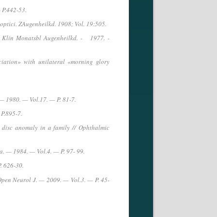
 P.442-53.
optici. ZAugenheilkd. 1908; Vol. 19:505.
/ Klin Monatsbl Augenheilkd. - 1977. -
iation» with unilateral «morning glory
 — 1980. — Vol.17. — P. 81-7.
 P.895-7.
ry disc anomaly in a family // Ophthalmic
a. — 1984. — Vol.4. — P. 97- 99.
. 626-30.
pen Neurol J. — 2009. — Vol.3. — P. 45-