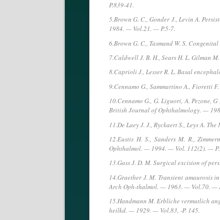
P.839-41.
5.Brown G. C., Gonder J., Levin A. Persis
1984. — Vol.21. — P.5-7.
6.Brown G. C., Tasmand W. S. Congenital 
7.Caldwell J. B. H., Sears H. L. Gilman 
8.Caprioli J., Lesser R. L. Basal enceph
9.Cennamo G., Sammartino A., Fioretti F.
10.Cennamo G., G. Liguori, A. Pezone, G 
British Journal of Ophthalmology. — 198
11.De Laey J. J., Ryckaert S., Leys A. T
12.Eustis H. S., Sanders M. R., Zimmer
Ophthalmol. — 1994. — Vol. 112(2). — P.
13.Gass J. D. M. Surgical excision of per
14.Graether J. M. Transient amaurosis in 
Arch Oph-thalmol. — 1963. — Vol.70. — P
15.Handmann M. Erbliche vermutlich ange
heilkd. — 1929. — Vol.83, -P. 145.