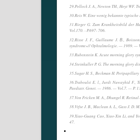
29.Pollock J. A., Newton TH., Hoyt WF. T
30.Reis W. Eine wenig bekannte typische 
31.Rieger G. Zum Krankheitsbild der H
Vol.170. - P.697- 706.
32.Risse J. F., Guillaume J. В., Bois
syndrome»// Ophtalmologie. — 1989. — Vo
33.Rubenstein K. Acute morning glory syn
34.Steinkuller P. G. The morning glory di
35.Sugar H. S., Beckman H. Peripapillar
36.Traboulsi E. l., Jurdi Nuwayhid F., T
Paediatr. Genet. — 1986. — Vol.7. — P. 1
37.Von Fricken M. A., Dhungel R. Retinal
38.Vtfse J. B., Maclean A. L., Gass J. D.
39.Xiao-Guang Cao, Xiao-Xin Li, and Yo
47.