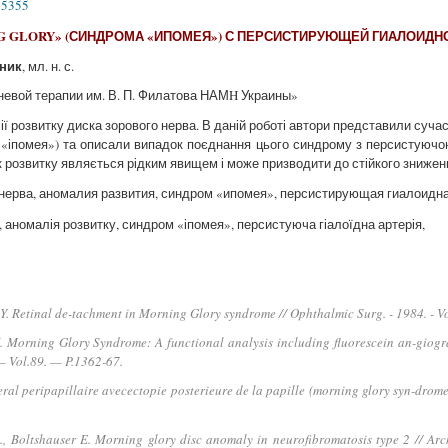
65355
G GLORY» (СИНДРОМА «ИПОМЕЯ») С ПЕРСИСТИРУЮЩЕЙ ГИАЛОИДН
бник
, мл. н. с.
аневой терапии им. В. П. Филатова НАМH Украины»
 розвитку диска зорового нерва. В даній роботі автори представили сучасні
 «іпомея») та описали випадок поєднання цього синдрому з персистуючою
к розвитку являється рідким явищем і може призводити до стійкого знижен
нерва, аномалия развития, синдром «ипомея», персистирующая гиалоидн
 аномалія розвитку, синдром «іпомея», персистуюча гіалоїдна артерія,
. Retinal de-tachment in Morning Glory syndrome // Ophthalmic Surg. - 1984. - Vol
H. Morning Glory Syndrome: A functional analysis including fluorescein an-gio
 Vol.89. — P.1362-67.
eral peripapillaire avecectopie posterieure de la papille (morning glory syn-drome
S., Boltshauser E. Morning glory disc anomaly in neurofibromatosis type 2 // A