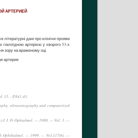
ОЙ АРТЕРИЕЙ
 літературні дані про клінічні прояви
 гіалоїдною артерією у хворого 53-х
ня зору на враженому оці.
ая артерия
. 15. - P.841-43.
graphy, ultrasonography and computerized
) // J. Fr Ophtalmol. — 1980. — Vol. 3. —
rch Ophthalmol. — 1999. — Vol.117(6). —