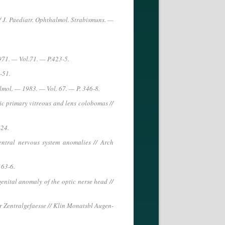
// J. Paediatr. Ophthalmol. Strabismuns. —
971. — Vol.71. — P.423-5.
-51.
lmol. — 1983. — Vol. 67. — P. 346-8.
ic primary vitreous and lens colobomas //
-24.
entral nervous system anomalies // Arch
163-6.
genital anomaly of the optic nerse head //
 Zentralgefaesse // Klin Monatsbl Augen-