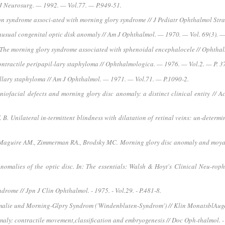
/ J Neurosurg. — 1992. — Vol.77. — P.949-51.
on syndrome associ-ated with morning glory syndrome // J Pediatr Ophthalmol Str
nusual congenital optic disk anomaly // Am J Ophthalmol. — 1970. — Vol. 69(3). —
 G. The morning glory syndrome associated with sphenoidal encephalocele // Ophth
Contractile peripapil-lary staphyloma // Ophthalmologica. — 1976. — Vol.2. — P. 3
illary staphyloma // Am J Ophthalmol. — 1971. — Vol.71. — P.1090-2.
raniofacial defects and morning glory disc anomaly: a distinct clinical entity /
. B. Unilateral in-termittent blindness with dilatation of retinal veins: un-determi
 Maguire AM., Zimmerman RA., Brodsky MC. Morning glory disc anomaly and moyam
Anomalies of the optic disc. In: The essentials: Walsh & Hoyt's Clinical Neu-ro
ndrome // Jpn J Clin Ophthalmol. - 1975. - Vol.29. - P.481-8.
e und Morning-Glpry Syndrom ('Windenbluten-Syndrom') // Klin MonatsblAugenhei
aly: contractile movement,classification and embryogenesis // Doc Oph-thalmol. - 