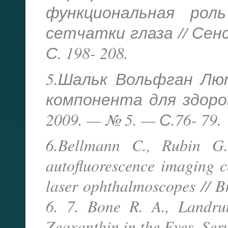
функциональная рол
сетчатки глаза // Сенс
С. 198- 208.
5.Шальк Вольфган Лю
компонента для здоро
2009. — № 5. — С.76- 79.
6.Bellmann C., Rubin G.
autofluorescence imaging c
laser ophthalmoscopes // B
6. 7. Bone R. A., Landru
Zeaxanthin in the Eyes, Ser