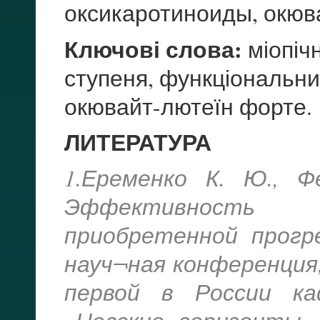
оксикаротиноиды, окюв
Ключові слова:
міопічн
ступеня, функціональний
окювайт-лютеїн форте.
ЛИТЕРАТУРА
1.Еременко К. Ю., Ф
Эффективность м
приобретенной прогр
науч¬ная конференция
первой в России к