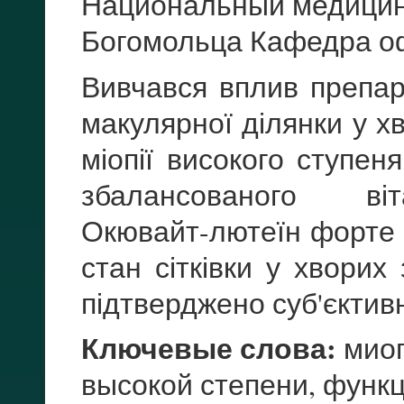
Национальный медицинс
Богомольца Кафедра оф
Вивчався вплив препар
макулярної ділянки у х
міопії високого ступен
збалансованого віт
Окювайт-лютеїн форте 
стан сітківки у хворих
підтверджено суб'єктив
Ключевые слова:
миоп
высокой степени, функ