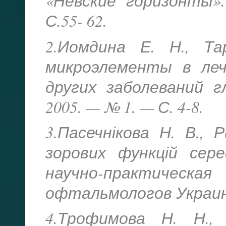
«Невские горизонты»
С.55- 62.
2.Иомдина Е. Н., Т
микроэлементы в леч
других заболеваний 
2005. — № 1. — С. 4-8.
3.Пасечнікова Н. В., 
зорових функцій сер
научно-практиче
офтальмологов Украины.
4.Трофимова Н. Н.,