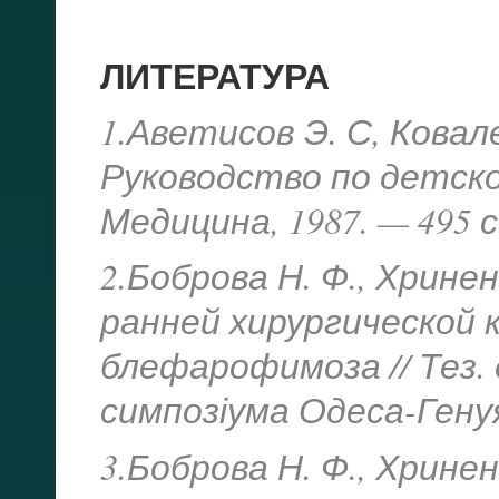
ЛИТЕРАТУРА
1.Аветисов Э. С, Ковале
Руководство по детск
Медицина, 1987. — 495 с
2.Боброва Н. Ф., Хринен
ранней хирургической 
блефарофимоза // Тез.
симпозіума Одеса-Генуя
3.Боброва Н. Ф., Хриненк