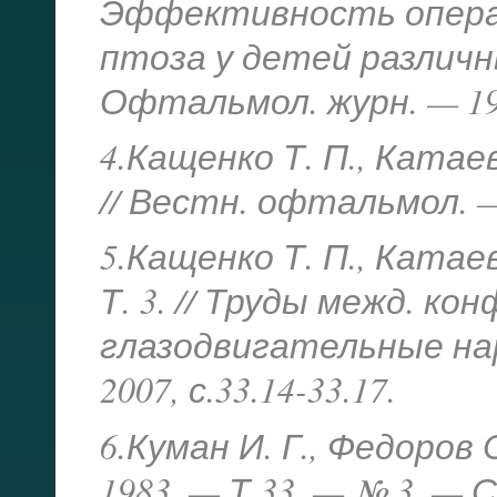
Эффективность опера
птоза у детей различн
Офтальмол. журн. — 1993
4.Кащенко Т. П., Катаев
// Вестн. офтальмол. — 
5.Кащенко Т. П., Катаев
Т. 3. // Труды межд. к
глазодвигательные нар
2007, с.33.14-33.17.
6.Куман И. Г., Федоров 
1983. — Т.33. — № 3. — С.