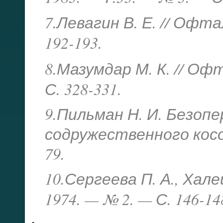
7.Левагин В. Е. // Офта
192-193.
8.Мазумдар М. К. // Оф
С. 328-331.
9.Пильман Н. И. Безоп
содружественного косог
79.
10.Сергеева П. А., Хале
1974. — № 2. — С. 146-14