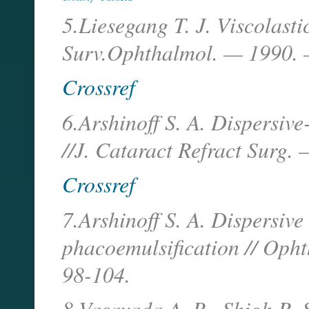
5.Liesegang T. J. Viscolasti
Surv.Ophthalmol. — 1990. —
Crossref
6.Arshinoff S. A. Dispersive
//J. Cataract Refract Surg.
Crossref
7.Arshinoff S. A. Dispersive
phacoemulsification // Opht
98-104.
8.Vasavada A. R., Shigh R. 