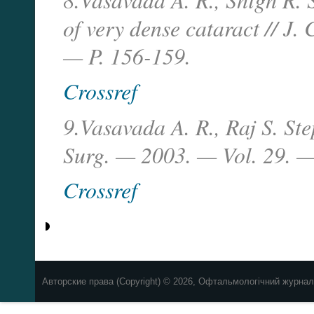
of very dense cataract // J.
— P. 156-159.
Crossref
9.Vasavada A. R., Raj S. Ste
Surg. — 2003. — Vol. 29. —
Crossref
Авторские права (Copyright) © 2026, Офтальмологічний журнал