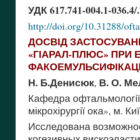
УДК 617.741-004.1-036.4/
http://doi.org/10.31288/o
ДОСВІД ЗАСТОСУВАНН
«ГІАРАЛ-ПЛЮС» ПРИ 
ФАКОЕМУЛЬСИФІКАЦІ
Н. Б.Денисюк
В. О. М
,
Кафедра офтальмології
мікрохірургії ока», м. Ки
Исследована возможно
когезивных вискоэласти