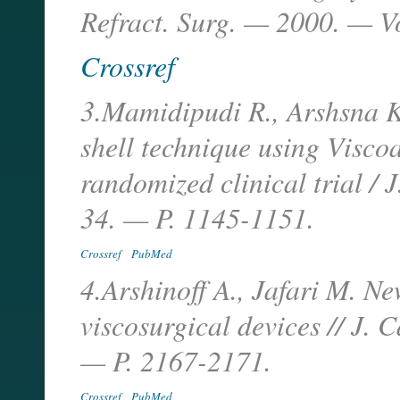
Refract. Surg. — 2000. — Vo
Crossref
3.Mamidipudi R., Arshsna K.
shell technique using Visco
randomized clinical trial / 
34. — P. 1145-1151.
Crossref
PubMed
4.Arshinoff A., Jafari M. Ne
viscosurgical devices // J. 
— P. 2167-2171.
Crossref
PubMed