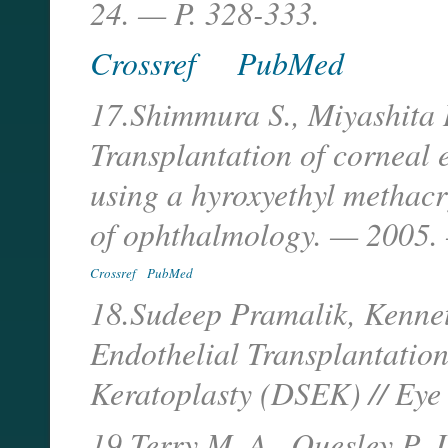
24. — P. 328-333.
Crossref
PubMed
17.Shimmura S., Miyashita H.
Transplantation of corneal
using a hyroxyethyl methacry
of ophthalmology. — 2005. 
Crossref
PubMed
18.Sudeep Pramalik, Kennet
Endothelial Transplantation
Keratoplasty (DSEK) // Eye
19.Terry M. A., Quesley P. 