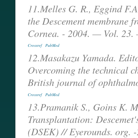
11.Melles G. R., Eggind F.A
the Descement membrane fro
Cornea. - 2004. — Vol. 23.
Crossref
PubMed
12.Masakazu Yamada. Editor
Overcoming the technical ch
British journal of ophthal
Crossref
PubMed
13.Pramanik S., Goins K. M.
Transplantation: Descemet's
(DSEK) // Eyerounds. org. 