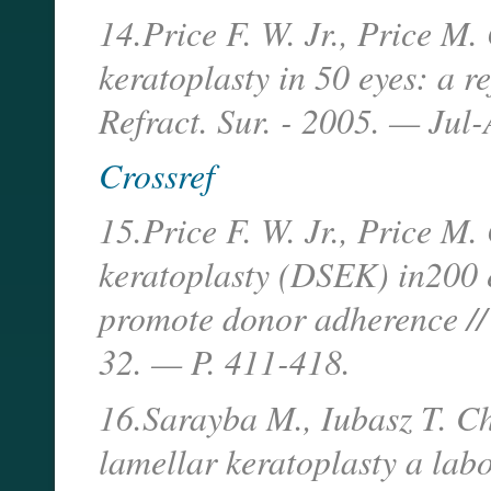
14.Price F. W. Jr., Price M.
keratoplasty in 50 eyes: a re
Refract. Sur. - 2005. — Jul
Crossref
15.Price F. W. Jr., Price M.
keratoplasty (DSEK) in200 e
promote donor adherence //
32. — P. 411-418.
16.Sarayba M., Iubasz T. C
lamellar keratoplasty a lab