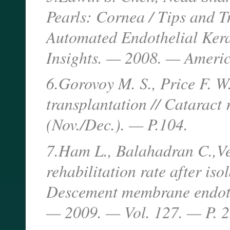
Pearls: Cornea / Tips and T
Automated Endothelial Kerat
Insights. — 2008. — Ameri
6.Gorovoy M. S., Price F. W
transplantation // Cataract
(Nov./Dec.). — P.104.
7.Ham L., Balahadran C.,Ver
rehabilitation rate after i
Descement membrane endothe
— 2009. — Vol. 127. — P. 