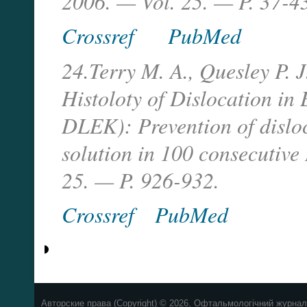
2006. — Vol. 25. — P. 37-4
Crossref
PubMed
24.Terry M. A., Quesley P. J
Histoloty of Dislocation in
DLEK): Prevention of disloc
solution in 100 consecutiv
25. — P. 926-932.
Crossref
PubMed
Авторские права (Copyright) © 2026, Офтальмологічний журнал