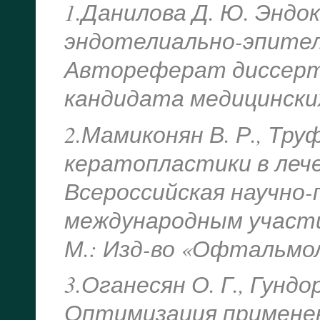
1.Данилова Д. Ю. Эндо
эндотелиально-эпител
Автореферат диссерта
кандидата медицинских 
2.Мамиконян В. Р., Тр
кератопластики в лече
Всероссийская научно-
международным участи
М.: Изд-во «Офтальмоло
3.Оганесян О. Г., Гундор
Оптимизация примене