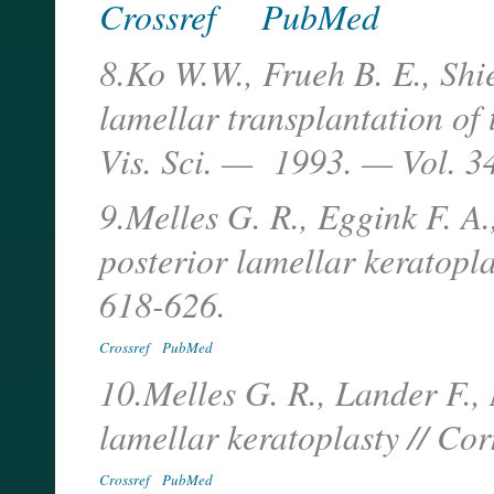
Crossref
PubMed
8.Ko W.W., Frueh B. E., Shie
lamellar transplantation of 
Vis. Sci. — 1993. — Vol. 34
9.Melles G. R., Eggink F. A.
posterior lamellar keratopl
618-626.
Crossref
PubMed
10.Melles G. R., Lander F., 
lamellar keratoplasty // Co
Crossref
PubMed