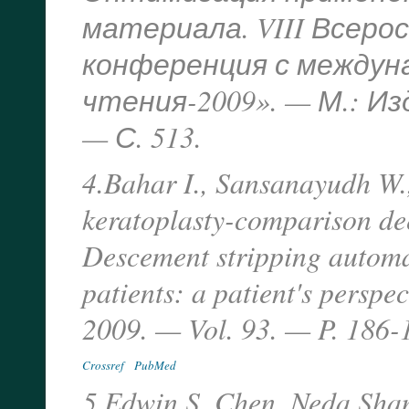
материала. VIII Всеро
конференция с междун
чтения-2009». — М.: Из
— С. 513.
4.Bahar I., Sansanayudh W.,
keratoplasty-comparison dee
Descement stripping automat
patients: a patient's perspe
2009. — Vol. 93. — P. 186-
Crossref
PubMed
5.Edwin S. Chen, Neda Sham