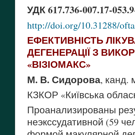
УДК 617.736-007.17-053.9
http://doi.org/10.31288/of
ЕФЕКТИВНІСТЬ ЛІКУВ
ДЕГЕНЕРАЦІЇ З ВИК
«ВІЗІОМАКС»
М. В. Сидорова
, канд. 
КЗКОР «Київська обласн
Проанализированы рез
неэкссудативной (59 чел
формой макулярной де