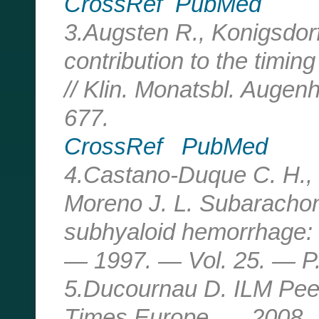
CrossRef
PubMed
3.Augsten R., Konigsdor
contribution to the timin
// Klin. Monatsbl. Augen
677.
CrossRef
PubMed
4.Castano-Duque C. H., 
Moreno J. L. Subaracho
subhyaloid hemorrhage: 
— 1997. — Vol. 25. — P
5.Ducournau D. ILM Peel
Times Europe. — 2008. 