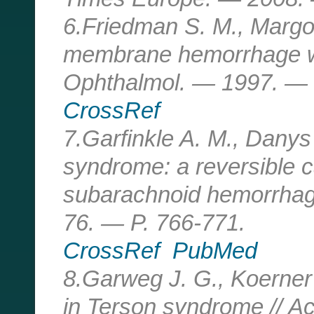
6.Friedman S. M., Margo C
membrane hemorrhage wi
Ophthalmol. — 1997. — 
CrossRef
7.Garfinkle A. M., Danys I
syndrome: a reversible c
subarachnoid hemorrhag
76. — P. 766-771.
CrossRef
PubMed
8.Garweg J. G., Koerner 
in Terson syndrome // A