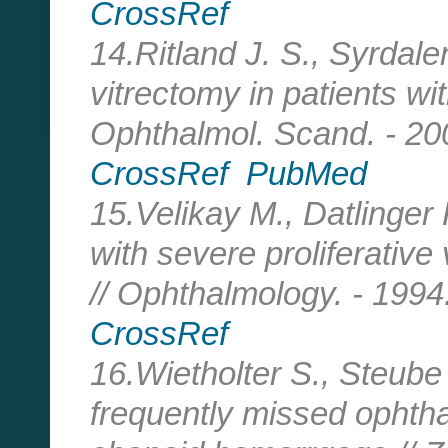
CrossRef
14.Ritland J. S., Syrdale
vitrectomy in patients w
Ophthalmol. Scand. - 2002
CrossRef
PubMed
15.Velikay M., Datlinger 
with severe proliferativ
// Ophthalmology. - 1994.
CrossRef
16.Wietholter S., Steube
frequently missed ophtha