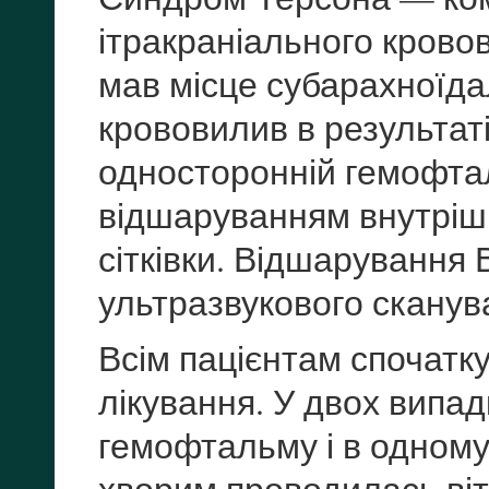
ітракраніального кровов
мав місце субарахноїд
крововилив в результат
односторонній гемофта
відшаруванням внутріш
сітківки. Відшаруванн
ультразвукового сканув
Всім пацієнтам спочатк
лікування. У двох випа
гемофтальму і в одном
хворим проводилась вітр