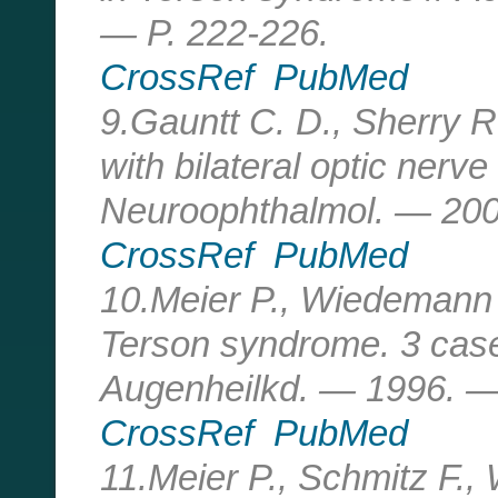
— P. 222-226.
CrossRef
PubMed
9.Gauntt C. D., Sherry 
with bilateral optic nerv
Neuroophthalmol. — 200
CrossRef
PubMed
10.Meier P., Wiedemann 
Terson syndrome. 3 case 
Augenheilkd. — 1996. — 
CrossRef
PubMed
11.Meier P., Schmitz F.,