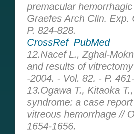
premacular hemorrhagic c
Graefes Arch Clin. Exp
P. 824-828.
CrossRef
PubMed
12.Nacef L., Zghal-Mokni I
and
results of vitrectom
-2004. - Vol. 82. - P. 461
13.Ogawa T., Kitaoka T.
syndrome: a case report
vitreous hemorrhage // O
1654-1656.