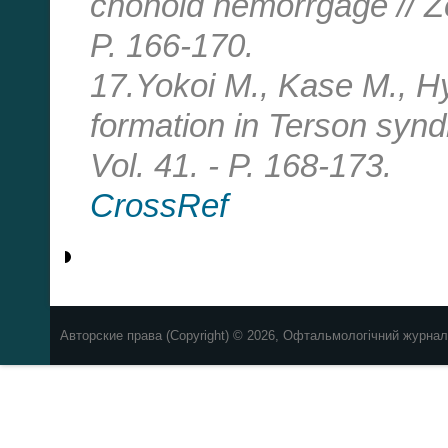
chonoid hemorrgage // Zen
P. 166-170.
17.Yokoi M., Kase M., Hy
formation in Terson synd
Vol. 41. - P. 168-173.
CrossRef
Авторские права (Copyright) © 2026, Офтальмологічний журнал