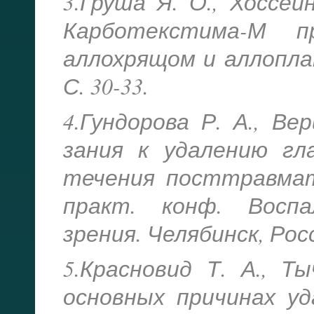
3.Груша Я. О., Хоссей
Карботекстима-М 
аллохрящом и аллоплан
С. 30-33.
4.Гундорова Р. А., Ве
зания к удалению гл
течения посттравмат
практ. конф. Воспа
зрения. Челябинск, Росси
5.Красновид Т. А., Т
основных причинах уд