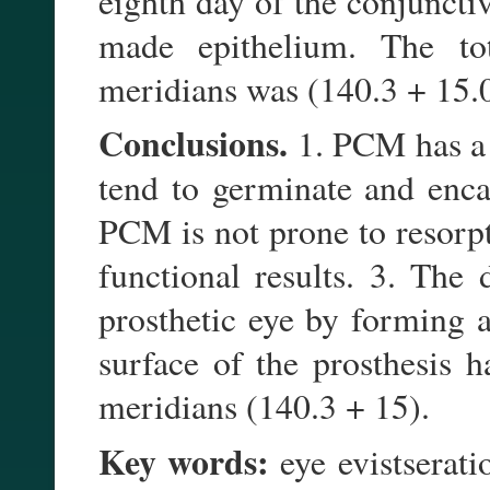
eighth day of the conjuncti
made epithelium. The tot
meridians was (140.3 + 15.
Conclusions.
1. PCM has a r
tend to germinate and enca
PCM is not prone to resorp
functional results. 3. The 
prosthetic eye by forming 
surface of the prosthesis h
meridians (140.3 + 15).
Key words:
eye evistserati