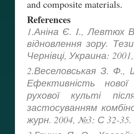
and composite materials.
References
1.Аніна Є. I., Левтюх 
відновлення зору. Тез
Чернівці, Украина: 2001,
2.Веселовськая З. Ф.,
Ефективність нової 
рухової культі піс
застосуванням комбін
журн. 2004, №3: С 32-35.