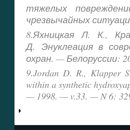
тяжелых повреждени
чрезвычайных ситуациях
8.Яхницкая Л. К., Кр
Д.
Энуклеация в сов
охран. — Белоруссии: 200
9.Jordan D. R., Klapper S
within a synthetic hydroxyap
— 1998. — v.33. — N 6: 32