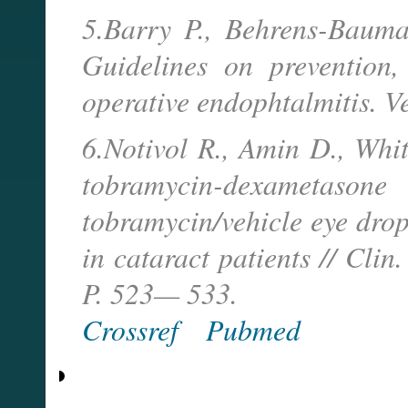
5.Barry P., Behrens-Bauma
Guidelines on prevention,
operative endophtalmitis. V
6.Notivol R., Amin D., Whitl
tobramycin-dexamet
tobramycin/vehicle eye drop
in cataract patients // Cli
P. 523— 533.
Crossref
Pubmed