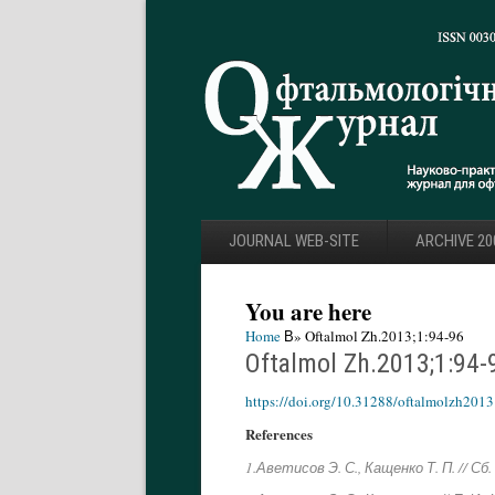
JOURNAL WEB-SITE
ARCHIVE 20
You are here
Home
В» Oftalmol Zh.2013;1:94-96
Oftalmol Zh.2013;1:94-
https://doi.org/10.31288/oftalmolzh201
References
1.Аветисов Э. С., Кащенко Т. П. // С