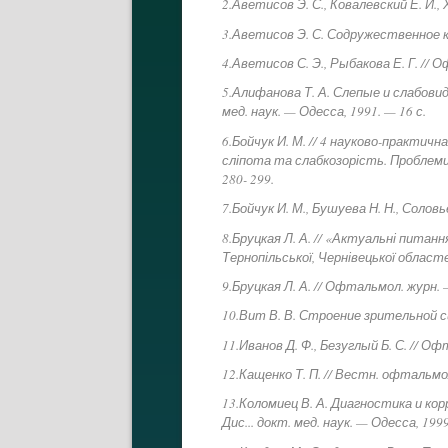
2.Аветисов Э. С., Ковалевский Е. И.
3.Аветисов Э. С. Содружественное ко
4.Аветисов С. Э., Рыбакова Е. Г. // 
5.Алифанова Т. А. Слепые и слабов
мед. наук. — Одесса, 1991. — 16 с.
6.Бойчук И. М. // 4 науково-практ
сліпота та слабкозорість. Проблеми
280- 299.
7.Бойчук И. М., Бушуева Н. Н., Соловь
8.Бруцкая Л. А. // «Актуальні питан
Тернопільської, Чернівецької областей
9.Бруцкая Л. А. // Офтальмол. журн. —
10.Вит В. В. Строение зрительной с
11.Иванов Д. Ф., Безуглый Б. С. // Оф
12.Кащенко Т. П. // Вестн. офтальмол
13.Коломиец В. А. Диагностика и к
Дис... докт. мед. наук. — Одесса, 1999