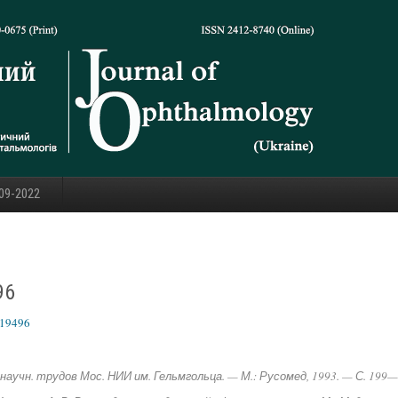
09-2022
96
319496
б. научн. трудов Мос. НИИ им. Гельмгольца. — М.: Русомед, 1993. — С. 199—