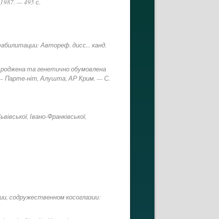
1987. — 495 с.
билитации: Автореф. дисс... канд.
Вроджена та генетично обумовлена
 — Парте-ніт, Алушта, АР Крим. — С.
вівської, Івано-Франківської,
ии, содружественном косоглазии: