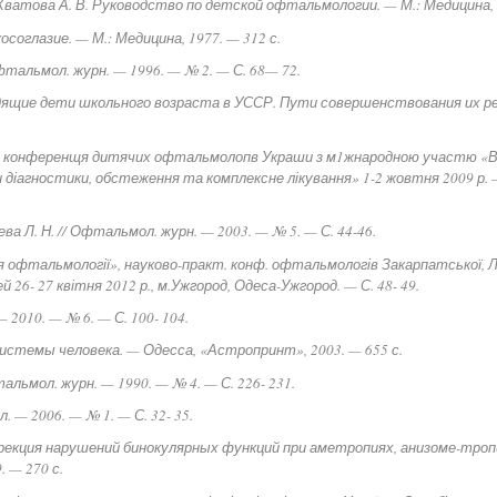
, Хватова А. В. Руководство по детской офтальмологии. — М.: Медицина, 
соглазие. — М.: Медицина, 1977. — 312 с.
Офтальмол. журн. — 1996. — № 2. — С. 68— 72.
идящие дети школьного возраста в УССР. Пути совершенствования их реа
ична конференщя дитячих офтальмолопв Украши з м1жнародною участю «
 діагностики, обстеження та комплексне лікування» 1-2 жовтня 2009 р.
ева Л. Н. // Офтальмол. журн. — 2003. — № 5. — С. 44-46.
ня офтальмології», науково-практ. конф. офтальмологів Закарпатської, Ль
 26- 27 квітня 2012 р., м.Ужгород, Одеса-Ужгород. — С. 48- 49.
 2010. — № 6. — С. 100- 104.
истемы человека. — Одесса, «Астропринт», 2003. — 655 с.
тальмол. журн. — 1990. — № 4. — С. 226- 231.
. — 2006. — № 1. — С. 32- 35.
оррекция нарушений бинокулярных функций при аметропиях, анизоме-троп
. — 270 с.