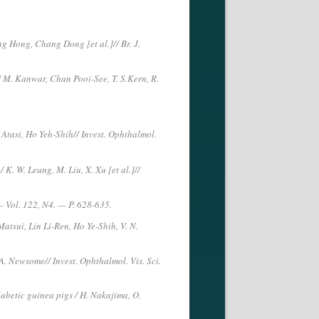
g Hong, Chang Dong [et al.]// Br. J.
/ M. Kanwar, Chan Pooi-See, T. S.Kern, R.
 Atasi, Ho Yeh-Shih// Invest. Ophthalmol.
K. W. Leung, M. Liu, X. Xu [et al.]//
— Vol. 122, N4. — P. 628-635.
atsui, Lin Li-Ren, Ho Ye-Shih, V. N.
. A. Newsome// Invest. Ophthalmol. Vis. Sci.
abetic guinea pigs / H. Nakajima, O.