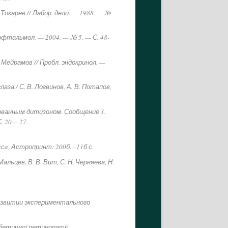
Токарев // Лабор. дело. — 1988. — №
 офтальмол. — 2004. — № 5. — С. 48-
 Мейрамов // Пробл. эндокринол. —
а / С. В. Логвинов, А. В. Потапов,
рованным дитизоном. Сообщение 1.
С. 20— 27.
a, Астропринт: 200б. - 11б с.
 Мальцев, В. В. Вит, С. Н. Черняева, Н.
азвитии экспериментального
абетичної ретинопатії