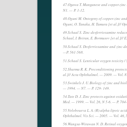
47.Ogawa T. Manganese and copper-zinc su
N1. —
P. 1-12.
48.Oguni M. Ontogeny of copper-zinc and
Oguni, O. Tanaka, H. Tamura [et al.]// O
49.Schaal S. Zinc-desferrioxamine reduces
Schaal, I. Beiran, E. Bormusov [et al.]//
50.Schaal S. Desferrioxamine and zinc-des
—
P. 561-568.
51.Schaal S. Lenticular oxygen toxicity / S
52.Sharma R. K. Preconditioning protects 
al.]// Acta Ophthalmol. — 2009. — Vol. 87
53.Swinkels J. U. Biology of zinc and biol
— 1994. — N7. — P. 129- 149.
54.Tate D. J. Zinc protects against oxidat
Med. — 1999. — Vol. 26, N 5-6. — P. 704-
55.Voloboueva L. A. (R)-alpha-lipoic acid p
Ophthalmol. Vis Sci. — 2005. — Vol. 46, 
56.Wangsa-Wirawan N. D. Retinal oxygen.