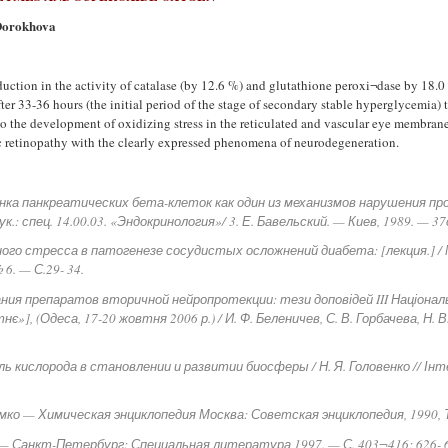
 Dorokhova
duction in the activity of catalase (by 12.6 %) and glutathione peroxi¬dase by 18.0 %
ter 33-36 hours (the initial period of the stage of secondary stable hyperglycemia) 
to the development of oxidizing stress in the reticulated and vascular eye membranes 
c retinopathy with the clearly expressed phenomena of neurodegeneration.
инка панкреатических бета-клеток как один из механизмов нарушения про
к.: спец. 14.00.03. «Эндокринология»/ 3. Е. Бавельский. — Киев, 1989. — 37
ого стресса в патогенезе сосудистых осложнений диабета: [лекция.] / М. 
 6. — С.29- 34.
ния препаратов вторичной нейропротекции: тези доповідей III Національн
»], (Одеса, 17-20 жовтня 2006 р.) / И. Ф. Беленичев, С. В. Горбачева, Н. В.
ль кислорода в становлении и развитии биосферы / Н. Я. Головенко // Ін
омко — Химическая энциклопедия Москва: Советская энциклопедия, 1990, Т.
ин — Санкт-Петербург: Специальная литература 1997. — С. 403¬416; 626- 