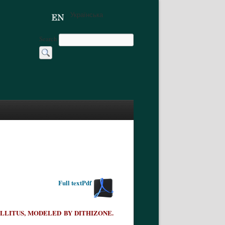
Українська
Search
Full textPdf
LLITUS, MODELED BY DITHIZONE.