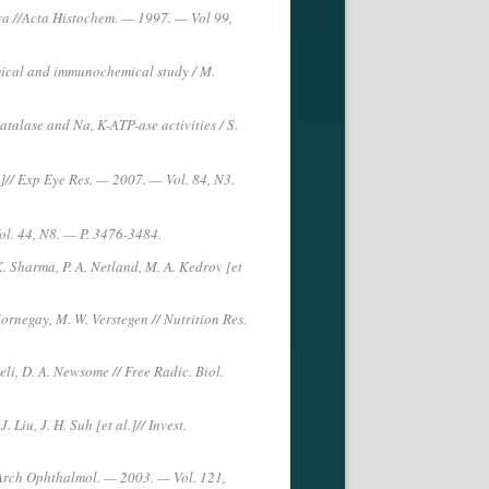
va //Acta Histochem. — 1997. — Vol 99,
mical and immunochemical study / M.
talase and Na, K-ATP-ase activities / S.
.]// Exp Eye Res. — 2007. — Vol. 84, N3.
l. 44, N8. — P. 3476-3484.
K. Sharma, P. A. Netland, M. A. Kedrov [et
Kornegay, M. W. Verstegen // Nutrition Res.
eli, D. A. Newsome // Free Radic. Biol.
Liu, J. H. Suh [et al.]// Invest.
 Arch Ophthalmol. — 2003. — Vol. 121,