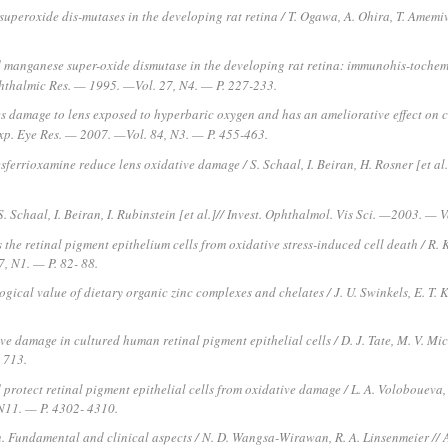
peroxide dis-mutases in the developing rat retina / T. Ogawa, A. Ohira, T. Amemi
 manganese super-oxide dismutase in the developing rat retina: immunohis-toche
phthalmic Res. — 1995. —
Vol. 27, N4. — P. 227-233.
 damage to lens exposed to hyperbaric oxygen and has an ameliorative effect on ca
 Exp. Eye Res. — 2007. —
Vol. 84, N3. — P. 455-463.
ferrioxamine reduce lens oxidative damage / S. Schaal, I. Beiran, H. Rosner [et al
. Schaal, I. Beiran, I. Rubinstein [et al.]// Invest. Ophthalmol. Vis Sci. —
2003. — Vo
the retinal pigment epithelium cells from oxidative stress-induced cell death / R. 
, N1. — P. 82- 88.
ogical value of dietary organic zinc complexes and chelates / J. U. Swinkels, E. T. 
ive damage in cultured human retinal pigment epithelial cells / D. J. Tate, M. V. Mic
 713.
rotect retinal pigment epithelial cells from oxidative damage / L. A. Voloboueva, J. 
N11. — P. 4302- 4310.
 Fundamental and clinical aspects / N. D. Wangsa-Wirawan, R. A. Linsenmeier //