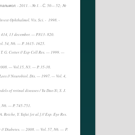
ьмол. - 2011. - № 1. - С. 50— 52; №
nvest Ophthalmol. Vis. Sci. - 1998. -
. 414, 13 december. — P.813- 820.
l. 54, N6. — P. 1615- 1625.
 T. G. Cotter // Exp Cell Res. — 1999. —
2008. — Vol.15, N3. — P. 35-38.
ees // Neurobiol. Dis. — 1997. — Vol. 4,
ls of retinal diseases / Yu Dao-Yi, S. J.
, N6. — P. 745-751.
Reiche, Y. Yafai [et al.] // Exp. Eye Res.
 // Diabetes. — 2008. — Vol. 57, N6. —
P.