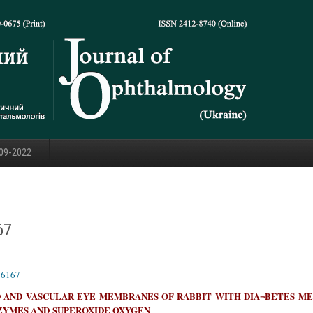
09-2022
67
36167
 AND VASCULAR EYE MEMBRANES OF RABBIT WITH DIA¬BETES ME
NZYMES AND
SUPEROXIDE OXYGEN