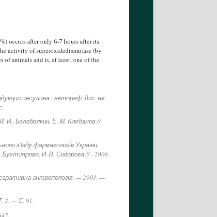
) occurs after only 6-7 hours after its
the activity of superoxidedismutase (by
of animals and is, at least, one of the
дукции инсулина : автореф. дис. на
с.
И., Балаболкин, Е. М. Клебанов //
ого з'їзду фармакологів України.
 Бухтиярова, И. В. Сидорова // - 2006.
тегративна антропологія. — 2003. —
 2. — С. 91.
645.