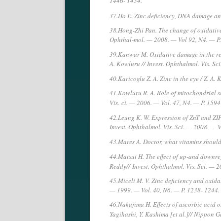
1446- 1454.
37.Ho E. Zinc deficiency, DNA damage and
38.Hong-Zhi Pan. The change of oxidative
Ophthal-mol. — 2008. — Vol 92, N4. — P.
39.Kanwar M. Oxidative damage in the ret
A. Kowluru // Invest. Ophthalmol. Vis. Sc
40.Karicoglu Z. A. Zinc in the eye / Z. A. 
41.Kowluru R. A. Role of mitochondrial su
Vis.
ci. — 2006. — Vol. 47, N4. — P. 159
42.Leung K. W. Expression of ZnT and ZIP 
Invest. Ophthalmol. Vis. Sci. — 2008. — 
43.Mares A. Doctor, what vitamins should
44.Matsui H. The effect of up-and downreg
Reddy//
Invest. Ophthalmol. Vis. Sci. — 
45.Miceli M. V. Zinc deficiency and oxidati
— 1999. — Vol. 40, N6. — P. 1238- 1244.
46.Nakajima H. Effects of ascorbic acid 
Yagihashi, Y. Kashima [et al.]// Nippon