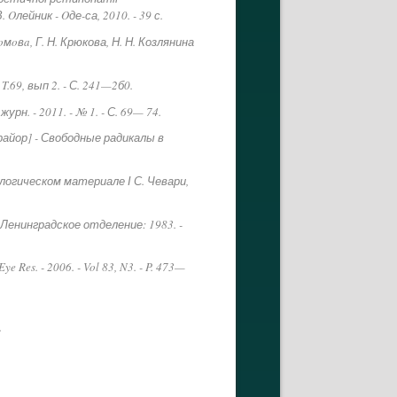
Oлейник - Oде-са, 2010. - 39 с.
oмoвa, Г. Н. Крюкова, Н. Н. Козлянина
T.69, вып 2. - С. 241—2б0.
н. - 2011. - № 1. - С. 69— 74.
Прайор] - Свободные радикалы в
огическом материале І С. Чевари,
 Ленинградское отделение: 1983. -
ye Res. - 2006. - Vol 83, N3. - P. 473—
.