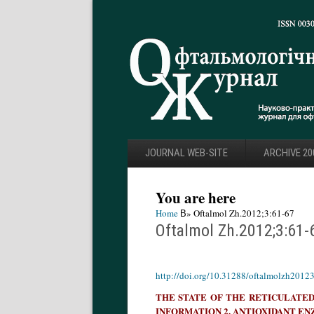
JOURNAL WEB-SITE
ARCHIVE 20
You are here
Home
В» Oftalmol Zh.2012;3:61-67
Oftalmol Zh.2012;3:61-
http://doi.org/10.31288/oftalmolzh2012
THE STATE OF THE RETICULATED
INFORMATION 2. ANTIOXIDANT E