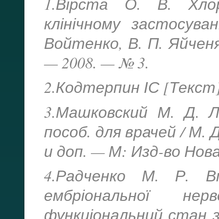
1.Вірста О. В. Хлор
клінічному застосуван
Войтенко, В. П. Яйчен
— 2008. — № 3.
2.Кодтерпин ІС [Текст] 
3.Машковский М. Д. Л
пособ. для врачей / М. 
и доп. — М: Изд-во Нова
4.Радченко М. Р. Вп
ембріональної н
функціональний стан з