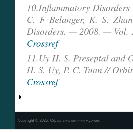
10.Inflammatory Disorders o
C. F Belanger, K. S. Zhang
Disorders. — 2008. — Vol. 
Crossref
11.Uy H. S. Preseptal and O
H. S. Uy, P. C. Tuan // Orbi
Crossref
Copyright © 2026, Офтальмологічний журнал.