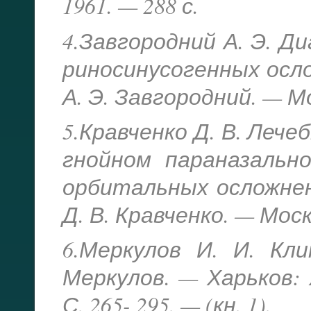
1961. — 288 с.
4.Завгородний А. Э. Д
риносинусогенных осложне
А. Э. Завгородний. — Мо
5.Кравченко Д. В. Леч
гнойном параназальн
орбитальных осложнениях
Д. В. Кравченко. — Москв
6.Меркулов И. И. Кл
Меркулов. — Харьков: 
С. 265- 295. — (кн. 1).