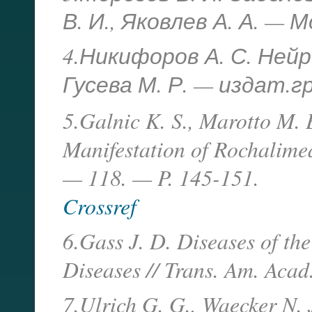
В. И., Яковлев А. А. — М
4.Никифоров А. С. Ней
Гусева М. Р. — издат.
5.Galnic K. S., Marotto M. E
Manifestation of Rochalimea
— 118. — P. 145-151.
Crossref
6.Gass J. D. Diseases of t
Diseases // Trans. Am. Aca
7.Ulrich G. G., Waecker N. J