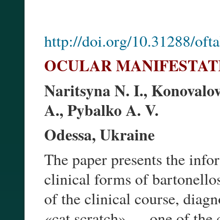
http://doi.org/10.31288/of
OCULAR MANIFESTAT
Naritsyna N. I., Konovalo
A., Pybalko A. V.
Odessa, Ukraine
The paper presents the info
clinical forms of bartonello
of the clinical course, diagn
«cat scratch» — one of the c