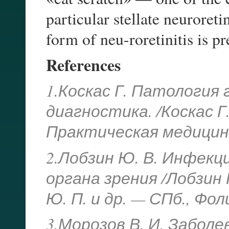
particular stellate neuroretin
form of neu-roretinitis is p
References
1.Коскас Г. Патология 
диагностика. /Коскас Г.
Практическая медицина,
2.Лобзин Ю. В. Инфекц
органа зрения /Лобзин 
Ю. П. и др. — СПб., Фол
3.Морозов В. И. Забол