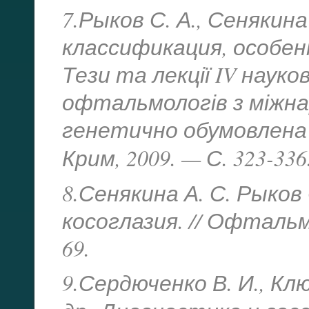
7.Рыков С. А., Сенякина
классификация, особен
Тези та лекції IV науко
офтальмологів з міжн
генетично обумовлена 
Крим, 2009. — С. 323-336
8.Сенякина А. С. Рыков
косоглазия. // Офтальм
69.
9.Сердюченко В. И., Клюк