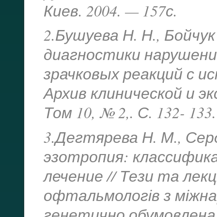
Киев. 2004. — 157с.
2.Бушуева Н. Н., Бойчук
диагностики нарушений
зрачковых реакций с и
Архив клинической и э
Том 10, № 2,. С. 132- 133.
3.Дегтярева Н. М., Се
эзотропия: классифика
лечение // Тези та лекц
офтальмологів з міжн
генетично обумовлена 