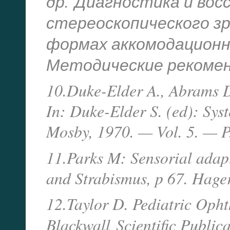
др.
Диагностика и вос
стереоскопического з
формах аккомодационно
Методические рекомен
10.Duke-Elder A., Abrams D
In: Duke-Elder S. (ed): Sy
Mosby, 1970. — Vol. 5. — P
11.Parks M: Sensorial adapt
and Strabismus, p 67. Hag
12.Taylor D. Pediatric Oph
Blackwall
Scientific Public