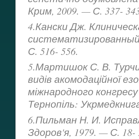
Крим, 2009. — С. 337- 343
4.Кански Дж. Клиничес
систематизированный 
С. 516- 556.
5.Мартишок С. В. Турч
видів акомодаційної езо
міжнародного конгресу 
Тернопіль: Укрмедкнига,
6.Пильман Н. И. Исправ
Здоров'я, 1979. — С. 18- 2