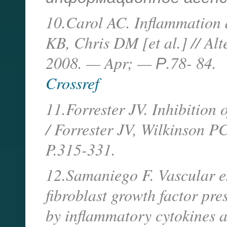
10.Carol AC. Inflammation 
KB, Chris DM [et al.] // A
2008. — Apr; — Р.78- 84.
Crossref
11.Forrester JV. Inhibition
/ Forrester JV, Wilkinson P
P.315-331.
12.Samaniego F. Vascular e
fibroblast growth factor pr
by inflammatory cytokines a