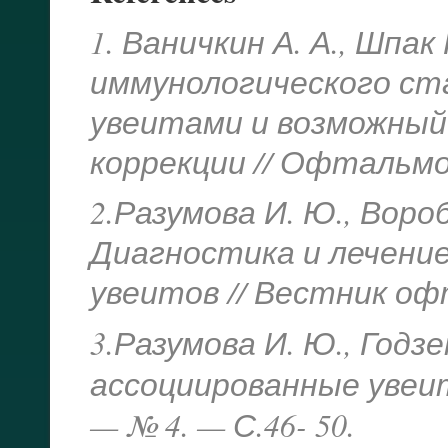
1. Ваничкин А. А., Шпак
иммунологического ст
увеитами и возможный
коррекции // Офтальмол
2.Разумова И. Ю., Вороб
Диагностика и лечени
увеитов // Вестник офт
3.Разумова И. Ю., Годзе
ассоци
ированные увеит
— № 4. — С.46- 50.