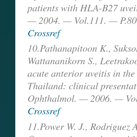
patients with HLA-B27 uveit
— 2004. — Vol.111. — P.8
Crossref
10.Pathanapitoon K., Sukso
Wattananikorn S., Leetrakoo
acute anterior uveitis in th
Thailand: clinical presentat
Ophthalmol. — 2006. — Vol
Crossref
11.Power W. J., Rodriguez A