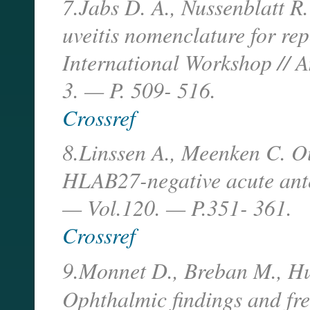
7.Jabs D. A., Nussenblatt R
uveitis nomenclature for repo
International Workshop //
3. — P. 509- 516.
Crossref
8.Linssen A., Meenken C. 
HLAB27-negative acute ante
— Vol.120. — P.351- 361.
Crossref
9.Monnet D., Breban M., Hu
Ophthalmic findings and fr