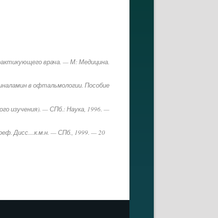
практикующего врача. — М: Медицина.
ретиналамин в офтальмологии. Пособие
о изучения). — СПб.: Наука, 1996. —
Дисс....к.м.н. — СПб., 1999. — 20