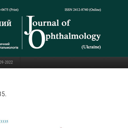
09-2022
35.
13335