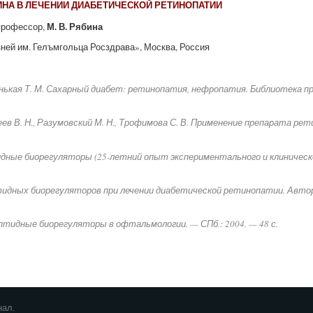
НА В ЛЕЧЕНИИ ДИАБЕТИЧЕСКОЙ РЕТИНОПАТИИ
М. В. Рябина
 профессор,
ней им. Гелъмгольца Росздрава», Москва, Россия
ленькая Т. М. Сахарный диабет: ретинопатия, нефропатия. Библиотека 
ксеев В. Н., Разумовский М. Н., Трофимова С. В. Применение препарата 
птидные биорегуляторы (25-летний опыт экспериментального и клиническог
ных биорегуляторов при лечении диабетической ретинопатии. Автореф. 
Пептидные биорегуляторы в офтальмологии. — СПб.: 2004. — 48 с.
нал.