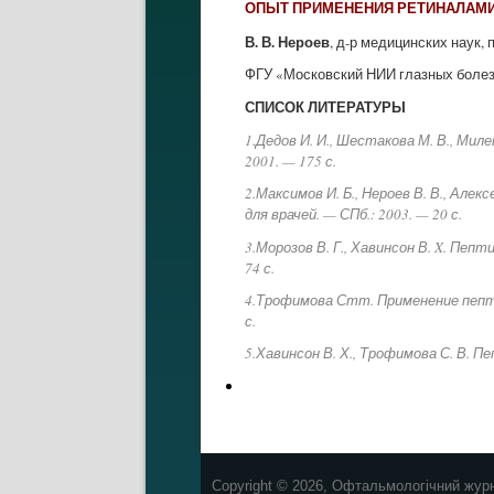
ОПЫТ ПРИМЕНЕНИЯ РЕТИНАЛАМИ
В. В. Нероев
, д-р медицинских наук,
ФГУ «Московский НИИ глазных болез
СПИСОК ЛИТЕРАТУРЫ
1.Дедов И. И., Шестакова М. В., Ми
2001. — 175 с.
2.Максимов И. Б., Нероев В. В., Але
для врачей. — СПб.: 2003. — 20 с.
3.Морозов В. Г., Хавинсон В. X. Пе
74 с.
4.Трофимова Стт. Применение пептид
с.
5.Хавинсон В. Х., Трофимова С. В. 
Copyright © 2026, Офтальмологічний жур