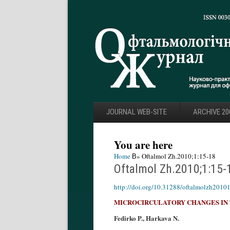
JOURNAL WEB-SITE
ARCHIVE 20
You are here
Home
В» Oftalmol Zh.2010;1:15-18
Oftalmol Zh.2010;1:15-
http://doi.org/10.31288/oftalmolzh2010
MICROCIRCULATORY CHANGES IN 
Fedirko P., Harkava N.