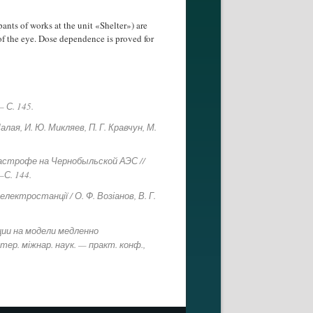
ants of works at the unit «Shelter») are
of the eye. Dose dependence is proved for
 С. 145.
я, И. Ю. Микляев, П. Г. Кравчун, М.
тастрофе на Чернобыльской АЭС //
—
С. 144.
електростанції / О. Ф. Возіанов, В. Г.
ии на модели медленно
тер. міжнар. наук. — практ. конф.,