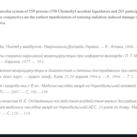
vascular system of 559 persons (358 Chornobyl accident liquidators and 201 particip
e conjunctiva are the earliest manifestation of ionizing radiation induced damage 
iva.
и. Погляд у майбутнє: Національна Доповідь України. — К.: Атака, 2006. —
ы терапии нарушений микроциркуляции при инфаркте миокарда / Л. Т. Мала
— Харьков, 1977. — 50 с.
начение микроциркуляции в диагностике и лечении пострадавших при ка
докл. науч. — практ. конф., Киев, 25-26 апреля 1994 г. — К., 1994. — Т. 2. 
 і хвороби ока // В кн.: Медичні наслідки аварії на Чорнобильській атомній 
ІЛ». — 2007. — С. 186 —
198.
Бычковская И. Б.
Отдаленные последствия воздействия малых доз радиац
я медичних наслідків аварії на Чорнобильській АЕС. 20 років по тому: Ма
. — С. 118 — 119.