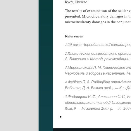
Kyev, Ukraine
The results of examination of the ocular 
presented. Microcirculatory damages in th
microcirculatory damages in the conjunct
References
1.20 років Чорнобильської катастроф
2.Клиническая диагностика и принцип
А. Власенко // Метод. рекомендации. 
3.Мирошникова Л. М. Клиническое з
Чернобыль и здоровье населения: Тез. 
4.Федірко П. А. Радіаційне опромінення
Бебешко, Д. А. Базика (ред.). — К.: «Д
5.Федорцева Р. Ф., Алексанин С. С., 
обновляющихся тканей // Епідеміологі
Київ, 9 — 10 жовтня 2007 р. — К., 2007