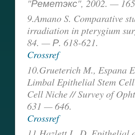
"Реметэкс", 2002. — 165
9.Amano S. Comparative stu
irradiation in pterygium su
84. — Р. 618-621.
Crossref
10.Grueterich M., Espana E.
Limbal Epithelial Stem Cel
Cell Niche // Survey of Oph
631 — 646.
Crossref
11.Hazlett L. D. Epithelial