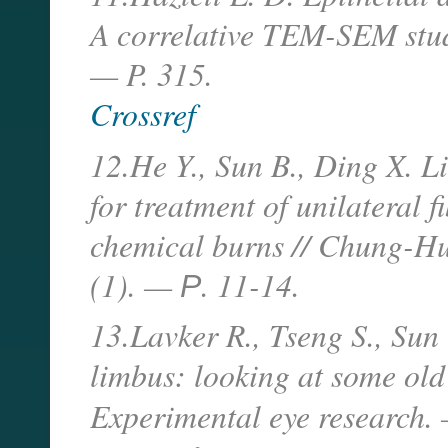
A correlative TEM-SEM stud
— P. 315.
Crossref
12.He Y., Sun B., Ding X. Li
for treatment of unilateral 
chemical burns // Chung-H
(1). — Р. 11-14.
13.Lavker R., Tseng S., Sun 
limbus: looking at some old
Experimental eye research.