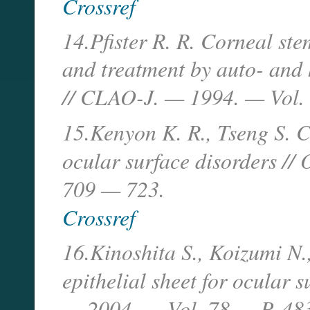
Crossref
14.Pfister R. R. Corneal ste
and treatment by auto- and 
// CLAO-J. — 1994. — Vol. 
15.Kenyon K. R., Tseng S. C
ocular surface disorders /
709 — 723.
Crossref
16.Kinoshita S., Koizumi N.
epithelial sheet for ocular s
— 2004. — Vol. 78 — P. 48