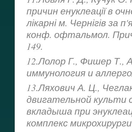
причин енуклеації в очно
лікарні м. Чернігів за п'
конф. офтальмол. Причо
149.
12.Лолор Г., Фишер Т.,
иммунология и аллергол
13.Ляхович А. Ц., Чегл
двигательной культи 
вкладыша при энуклеац
комплекс микрохирургии 