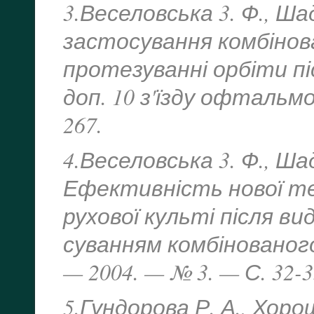
3.Веселовська 3. Ф., Ш
застосування комбіно
протезуванні орбіти піс
доп. 10 з'їзду офтальмо
267.
4.Веселовська 3. Ф., Ша
Ефективність нової те
рухової культі після в
суванням комбінованог
— 2004. — № 3. — С. 32-3
5.Гундорова Р. А., Хоро