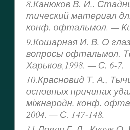
8.Канюков В. И.. Стадни
тический материал для
конф. офтальмол. — Київ
9.Кошарная И. В. О гл
вопросы офтальмол. Тез
Харьков,1998. — С. 6-7.
10.Красновид Т. А., Тыч
основных причинах удале
міжнародн. конф. офта
2004. — С. 147-148.
11.Ловля Г. Д., Кучук О.