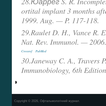
28.Юаррег S. R. Incomplete 
ortital implant 3 months af
1999. Aug. — P. 117-118.
29.Raulet D. H., Vance R. E. 
Nat. Rev. Immunol. — 2006.
Crossref
PubMed
30.Janeway C. A., Travers P
Immunobiology, 6th Edition
Copyright © 2026, Офтальмологічний журнал.