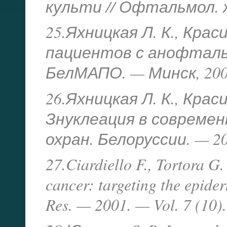
культи // Офтальмол. жу
25.Яхницкая Л. К., Кра
пациентов с анофталь
БелМАПО. — Минск, 2002
26.Яхницкая Л. К., Крас
Знуклеация в современ
охран. Белоруссии. — 200
27.Ciardiello F., Tortora G.
cancer: targeting the epide
Res. — 2001. — Vol. 7 (10)