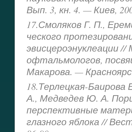
Вып. 3, кн. 4. — Киев, 20
17.Смоляков Г. П., Ере
ческого протезировани
эвисцероэнуклеации //
офтальмологов, посвящ
Макарова. — Красноярск,
18.Терлецкая-Баирова Е.
А., Медведев Ю. А. По
перспективные матер
глазного яблока // Вес