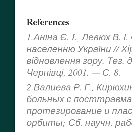
References
1.Аніна Є. I., Левюх В.
населенню України // 
відновлення зору. Тез.
Чернівці, 2001. — С. 8.
2.Валиева Р. Г., Кирюхи
больных с посттравма
протезирование и плас
орбиты; Сб. научн. рабо