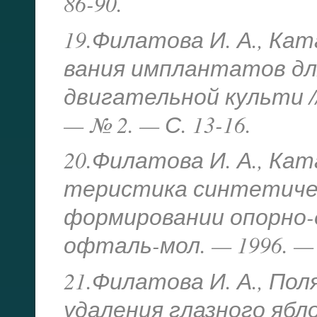
86-90.
19.Филатова И. А., Кат
вания имплантатов дл
двигательной культи /
— № 2. — С. 13-16.
20.Филатова И. А., Кат
теристика синтетиче
формировании опорно-д
офталь-мол. — 1996. — №
21.Филатова И. А., Пол
удаления глазного яб