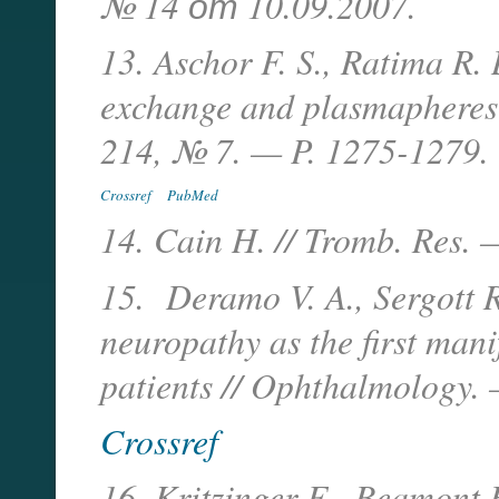
№ 14 от 10.09.2007.
13. Aschor F. S., Ratima R.
exchange and plasmapheresi
214, № 7. — P. 1275-1279.
Crossref
PubMed
14. Cain H. // Tromb. Res.
15. Deramo V. A., Sergott R.
neuropathy as the first mani
patients // Ophthalmology.
Crossref
16. Kritzinger E., Beamont 