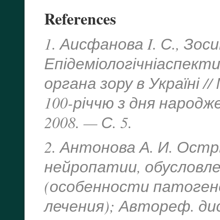
References
1. Аисфанова I. С., Зос
Епідеміологічніаспекти
органа зору в Україні /
100-річчю з дня народже
2008. — С. 5.
2. Антонова А. И. Ост
нейропатии, обусловл
(особенности патогене
лечения); Автореф. дис. 