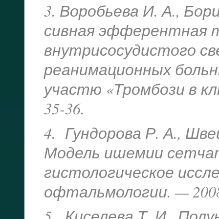
3. Воробьева И. А., Бор
сивная эфферентная 
внутрисосудистого св
реанимационных больных
участю «Тромбози в клін
35-36.
4. Гундорова Р. А., Швец
Модель ишемии сетчат
гистологическое иссле
офтальмологии. — 2008.
5. Киселева Т. И., Полу