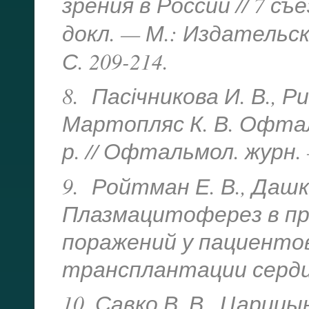
зрения в России // 7 с
докл. — М.: Издательс
С. 209-214.
8. Пасічникова И. В., Ри
Мартопляс К. В. Офтал
р. // Офтальмол. журн. 
9. Ройтман Е. В., Дашко
Плазмацитоферез в п
поражений у пациенто
трансплантации сердца /
10. Савко В. В., Царицын