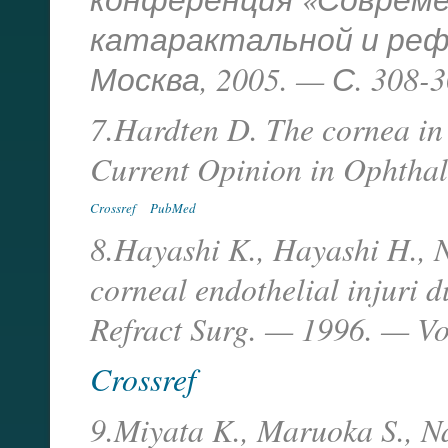
катарактальной и рефр
Москва, 2005. — С. 308-3
7.Hardten D. The cornea in 
Current Opinion in Ophthal
Crossref
PubMed
8.Hayashi K., Hayashi H., N
corneal endothelial injuri d
Refract Surg. — 1996. — Vo
Crossref
9.Miyata K., Maruoka S., Na