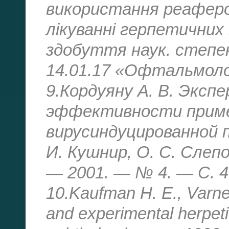
використання реаферо
лікуванні герпетичних
здобуття наук. степен
14.01.17 «Офтальмолог
9.Кордуяну А. В. Экс
эффективности приме
вирусиндуцированной па
И. Кушнир, О. С. Слепо
— 2001. — № 4. — С. 4
10.Kaufman H. E., Varne
and experimental herpeti