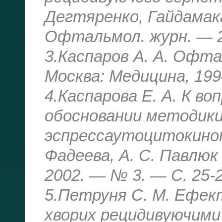
Дегтяренко, Гайдамака,
Офтальмол. журн. — 2
3.Каспаров А. А. Офта
Москва: Медицина, 199
4.Каспарова Е. А. К в
обосновании методики
эспрессаутоцитокиноте
Фадеева, А. С. Павлюк 
2002. — № 3. — С. 25-2
5.Петруня С. М. Ефект
хворих рецидивуючими