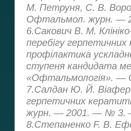
М. Петруня, С. В. Воро
Офтальмол. журн. — 2
6.Сакович В. М. Клініко
перебігу герпетичних 
профілактика ускладн
ступеня кандидата мед
«Офтальмологія». — О
7.Салдан Ю. Й. Віафер
герпетичних кератиті
журн. — 2001. — № 3. 
8.Степаненко F. В. Еф