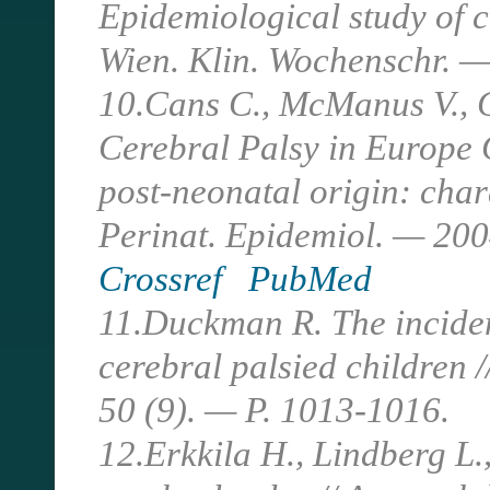
Epidemiological study of c
Wien. Klin. Wochenschr. —
10.Cans C., McManus V., C
Cerebral Palsy in Europe 
post-neonatal origin: chara
Perinat. Epidemiol. — 200
Crossref
PubMed
11.Duckman R. The inciden
cerebral palsied children 
50 (9). — P. 1013-1016.
12.Erkkila H., Lindberg L.,