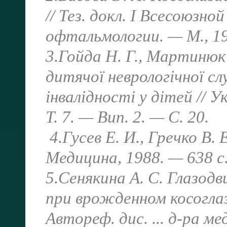
// Тез. докл. I Всесоюзно
офтальмологии. — М., 19
3.Гойда Н. Г., Мартинюк
дитячої неврологічної с
інвалідності у дітей // У
Т. 7. — Вип. 2. — С. 20.
4.Гусев Е. И., Гречко В. 
Медицина, 1988. — 638 с
5.Сенякина А. С. Глазод
при врожденном косоглаз
Автореф. дис. ... д-ра ме