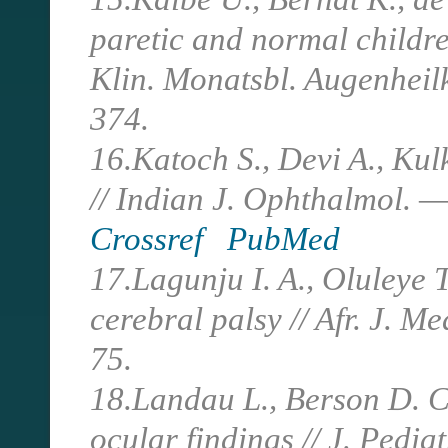
paretic and normal childr
Klin. Monatsbl. Augenheil
374.
16.Katoch S., Devi A., Kul
// Indian J. Ophthalmol. 
Crossref
PubMed
17.Lagunju I. A., Oluleye 
cerebral palsy // Afr. J. M
75.
18.Landau L., Berson D. C
ocular findings // J. Pedi