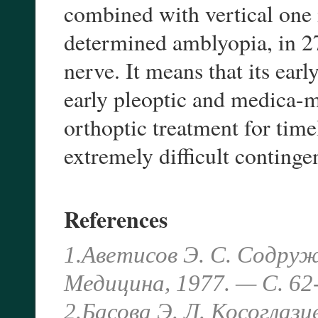
combined with vertical one 
determined amblyopia, in 27
nerve. It means that its earl
early pleoptic and medica-m
orthoptic treatment for time
extremely difficult continge
References
1.Аветисов Э. С. Содруж
Медицина, 1977. — С. 62
2.Басова Э. Л. Косоглаз