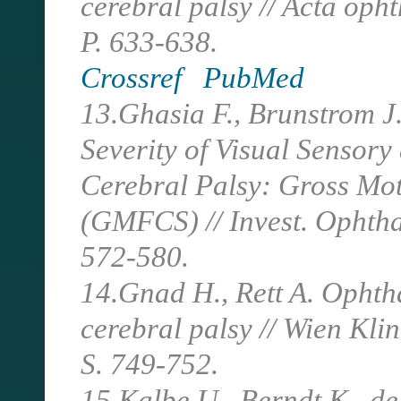
cerebral palsy // Acta oph
P. 633-638.
Crossref
PubMed
13.Ghasia F., Brunstrom J
Severity of Visual Sensory
Cerebral Palsy: Gross Mot
(GMFCS) // Invest. Ophthal
572-580.
14.Gnad H., Rett A. Ophth
cerebral palsy // Wien Kl
S. 749-752.
15.Kalbe U., Berndt K., de