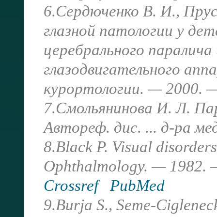
6.Сердюченко В. И., Прус
глазной патологии у де
церебрального паралича
глазодвигательного апп
курортологии. — 2000. —
7.Смольянинова И. Л. Па
Автореф. дис. ... д-ра ме
8.Black P. Visual disorders
Ophthalmology. — 1982. —
Crossref
PubMed
9.Burja S., Seme-Cigleneck