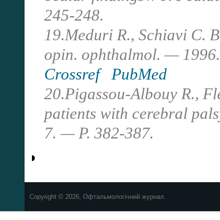
245-248.
19.Meduri R., Schiavi C. B
opin. ophthalmol. — 1996. 
Crossref
PubMed
20.Pigassou-Albouy R., Fl
patients with cerebral pals
7. — P. 382-387.
Copyright © 2026, Офтальмологічний журнал.