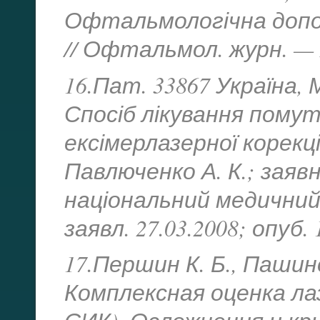
Офтальмологічна допом
// Офтальмол. журн. — 2
16.Пат. 33867 Україна, М
Спосіб лікування помут
ексімерлазерної корекці
Павлюченко А. К.; заяв
національний медичний 
заявл. 27.03.2008; опуб. 
17.Першин К. Б., Пашино
Комплексная оценка лаз