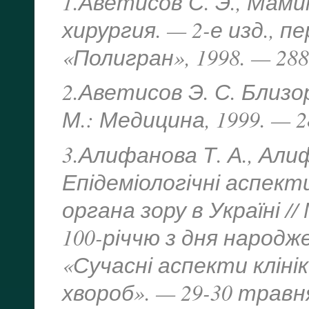
1.Аветисов С. Э., Мам
хирургия. — 2-е изд., п
«Полигран», 1998. — 288
2.Аветисов Э. С. Близор
М.: Медицина, 1999. — 2
3.Алифанова Т. А., Алиф
Епідеміологічні аспекти
органа зору в Україні //
100-річчю з дня народже
«Сучасні аспекти кліні
хвороб». — 29-30 травня