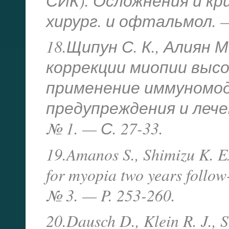
СИК). Осложнения и к
хирург. и офтальмол. — 2
18.Щипун С. К., Алиян 
коррекции миопии высо
применение иммуномод
предупреждения и лече
№ 1. — С. 27-33.
19.Amanos S., Shimizu K. Ex
for myopia two years follow-
№ 3. — P. 253-260.
20.Dausch D., Klein R. J., 