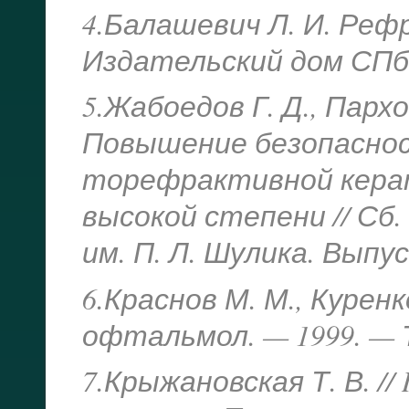
4.Балашевич Л. И. Реф
Издательский дом СПб 
5.Жабоедов Г. Д., Пархо
Повышение безопаснос
торефрактивной керат
высокой степени // Сб
им. П. Л. Шулика. Выпуск
6.Краснов М. М., Куренко
офтальмол. — 1999. — Т.
7.Крыжановская Т. В. //