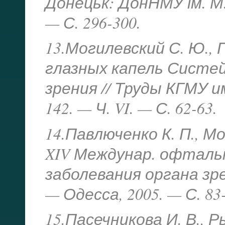
Донецьк: ДонНМУ ім. М. 
— С. 296-300.
13.Могилевский С. Ю., 
глазных капель Систей
зрения // Труды КГМУ им
142. — Ч. VI. — С. 62-63.
14.Павлюченко К. П., Мо
XIV Междунар. офталь
заболевания органа зре
— Одесса, 2005. — С. 83-
15.Пасечникова И. В., Р