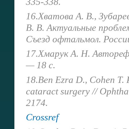
335-338.
16.Хватова А. В., Зубаре
В. В. Актуальные пробле
Съезд офтальмол. России:
17.Хмарук А. Н. Автореф.
— 18 с.
18.Ben Ezra D., Cohen T. 
cataract surgery // Ophth
2174.
Crossref