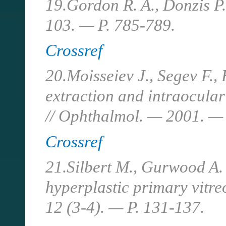
19.Gordon R. A., Donzis P.
103. — P. 785-789.
Crossref
20.Moisseiev J., Segev F.,
extraction and intraocular
// Ophthalmol. — 2001. —
Crossref
21.Silbert M., Gurwood A. 
hyperplastic primary vitre
12 (3-4). — P. 131-137.