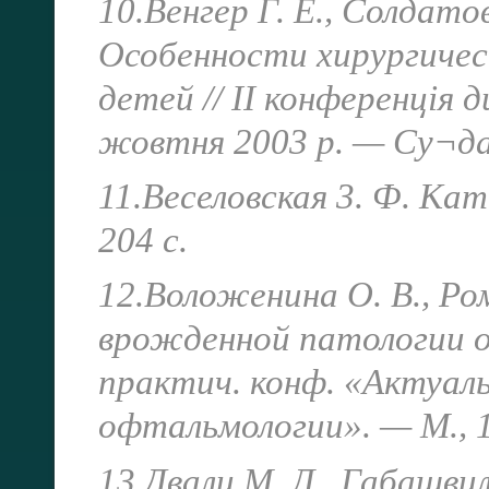
10.Венгер Г. Е., Солдатов
Особенности хирургичес
детей // II конференція 
жовтня 2003 р. — Су¬дак
11.Веселовская 3. Ф. Ка
204 с.
12.Воложенина О. В., Ром
врожденной патологии ор
практич. конф. «Актуал
офтальмологии». — М., 1
13.Двали М. Л., Габашвил