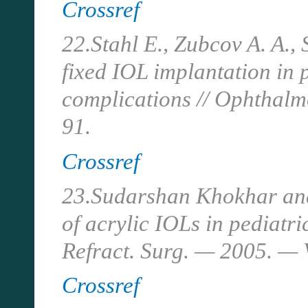
Crossref
22.Stahl E., Zubcov A. A.,
fixed IOL implantation in 
complications // Ophthalm
91.
Crossref
23.Sudarshan Khokhar and
of acrylic IOLs in pediatri
Refract.
Surg. — 2005. — V
Crossref