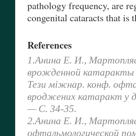
pathology frequency, are reg
congenital cataracts that is 
References
1.Анина Е. И., Мартопля
врожденной катаракты с
Тези міжнар. конф. офта
вроджених катаракт у ді
— С. 34-35.
2.Анина Е. И., Мартопля
офтальмологической по