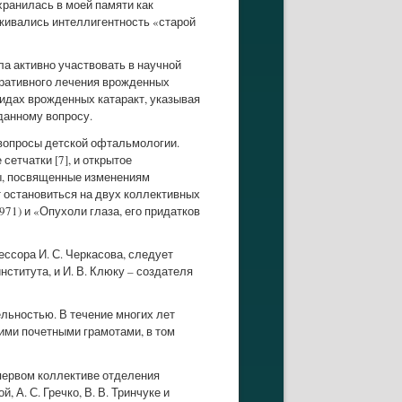
хранилась в моей памяти как
живались интеллигентность «старой
ла активно участвовать в научной
еративного лечения врожденных
 видах врожденных катаракт, указывая
данному вопросу.
 вопросы детской офтальмологии.
сетчатки [7], и открытое
оты, посвященные изменениям
т остановиться на двух коллективных
71) и «Опухоли глаза, его придатков
ссора И. С. Черкасова, следует
титута, и И. В. Клюку – создателя
льностью. В течение многих лет
ими почетными грамотами, в том
первом коллективе отделения
, А. С. Гречко, В. В. Тринчуке и