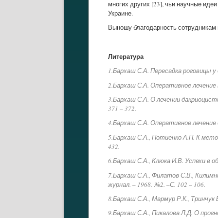
многих других [23], чьи научные ид
Украине.
Выношу благодарность сотрудникам н
Литература
1.Бархаш С.А. Пересадка роговицы у де
2.Бархаш С.А. Оперативное лечение 
3.Бархаш С.А. О лечении дакриоцис
371 – 372.
4.Бархаш С.А. Оперативное лечение о
5.Бархаш С.А., Потиенко А.П. К ме
432.
6.Бархаш С.А., Клюка И.В. Успехи в 
7.Бархаш С.А., Филатов С.В., Кили
журнал. – 1968. №2. –С. 102 – 106.
8.Бархаш С.А., Мармур Р.К., Тринчук
9.Бархаш С.А., Пикалова Л.Д. О про