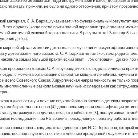
тывая характер имевшегося тогда инструментария и швов (до атравматич
е трансплантаты прижили, не было ни одного отторжения, при этом прозрач
ий материал, С. А. Бархаш указывает, что функциональный результат ча
%. В тех случаях, когда после почти полной пересадки трансплантат мутн
чной частичной сквозной кератопластики. В результатах 12-ти подобных 
ущения до 0,4).
е в мировой офтальмологии доказала высокую клиническую эффективност
ы у детей различного возраста. С. А. Бархаш не только стала родоначаль
 накопила самый большой практический опыт – 756 операций – до сих пор 
сов профессора Бархаш С. А. и руководимого ею отдела включала практ
м отдел с момента организации становится мощным лечебным, научным и
о и всего Советского Союза. Хирургическая направленность не только по
ять многочисленные разноплановые научные исследования как сотрудникам
тран.
хаш в диагностику и лечение опухолей органа зрения в детском возрасте
опухолей зрительного нерва [4], дополнена мировая классификация ретин
тана ультразвуковая диагностика ретинобластом [8], послужившая темой 
ковые исследования при РБ вошли в повседневную практику работы отдел
ния травм глаза – кандидатская диссертация И. С. Черкасова, который в
ацию, посвященную диагностике и лечению врожденной глаукомы и в теч