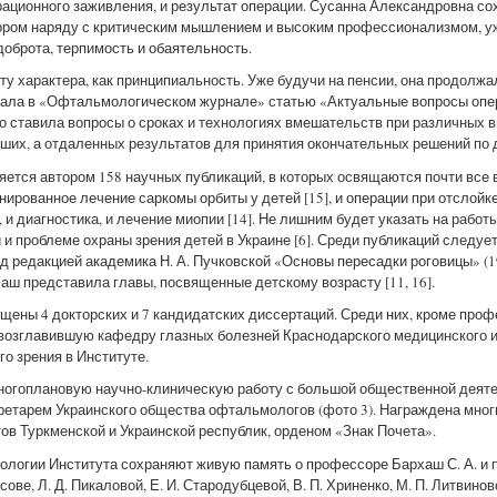
ационного заживления, и результат операции. Сусанна Александровна со
тором наряду с критическим мышлением и высоким профессионализмом, у
доброта, терпимость и обаятельность.
у характера, как принципиальность. Уже будучи на пенсии, она продолжа
ковала в «Офтальмологическом журнале» статью «Актуальные вопросы оп
стро ставила вопросы о сроках и технологиях вмешательств при различных
ших, а отдаленных результатов для принятия окончательных решений по 
яется автором 158 научных публикаций, в которых освящаются почти все
ированное лечение саркомы орбиты у детей [15], и операции при отслойке 
, и диагностика, и лечение миопии [14]. Не лишним будет указать на раб
 и проблеме охраны зрения детей в Украине [6]. Среди публикаций следуе
 редакцией академика Н. А. Пучковской «Основы пересадки роговицы» (19
рхаш представила главы, посвященные детскому возрасту [11, 16].
щены 4 докторских и 7 кандидатских диссертаций. Среди них, кроме профе
возглавившую кафедру глазных болезней Краснодарского медицинского инс
о зрения в Институте.
ногоплановую научно-клиническую работу с большой общественной деяте
кретарем Украинского общества офтальмологов (фото 3). Награждена мног
в Туркменской и Украинской республик, орденом «Знак Почета».
ологии Института сохраняют живую память о профессоре Бархаш С. А. и 
ве, Л. Д. Пикаловой, Е. И. Стародубцевой, В. П. Хриненко, М. П. Литвиновой