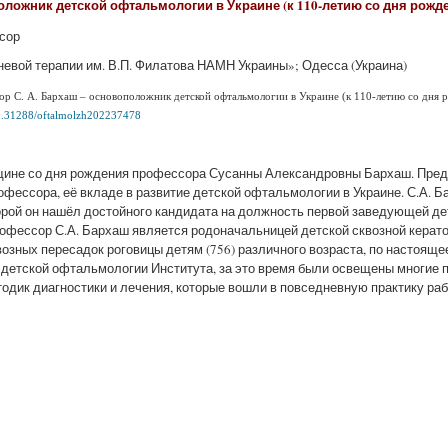
оложник детской офтальмологии в Украине (к 110-летию со дня рожд
ссор
аневой терапии им. В.П. Филатова НАМН Украины»; Одесса (Украина)
р С. А. Бархаш – основоположник детской офтальмологии в Украине (к 110-летию со дня р
/10.31288/oftalmolzh202237478
щине со дня рождения профессора Сусанны Александровны Бархаш. Пред
офессора, её вкладе в развитие детской офтальмологии в Украине. С.А.
торой он нашёл достойного кандидата на должность первой заведующей де
офессор С.А. Бархаш является родоначальницей детской сквозной керат
озных пересадок роговицы детям (756) различного возраста, по настояще
 детской офтальмологии Института, за это время были освещены многие
тодик диагностики и лечения, которые вошли в повседневную практику ра