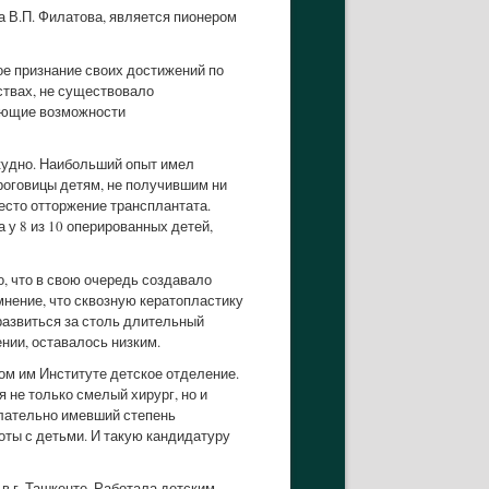
 В.П. Филатова, является пионером
ое признание своих достижений по
рствах, не существовало
меющие возможности
кудно. Наибольший опыт имел
х роговицы детям, не получившим ни
есто отторжение трансплантата.
а у 8 из 10 оперированных детей,
, что в свою очередь создавало
мнение, что сквозную кератопластику
развиться за столь длительный
нии, оставалось низким.
ом им Институте детское отделение.
не только смелый хирург, но и
лательно имевший степень
оты с детьми. И такую кандидатуру
в г. Ташкенте. Работала детским