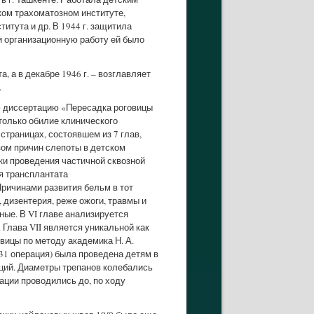
ком трахоматозном институте,
итута и др. В 1944 г. защитила
и организационную работу ей было
 а в декабре 1946 г. – возглавляет
.
ю диссертацию «Пересадка роговицы
 только обилие клинического
страницах, состоявшем из 7 глав,
зом причин слепоты в детском
ки проведения частичной сквозной
я трансплантата
Причинами развития бельм в тот
дизентерия, реже ожоги, травмы и
ные. В VI главе анализируется
Глава VII является уникальной как
овицы по методу академика Н. А.
(31 операция) была проведена детям в
аций. Диаметры трепанов колебались
ации проводились до, по ходу