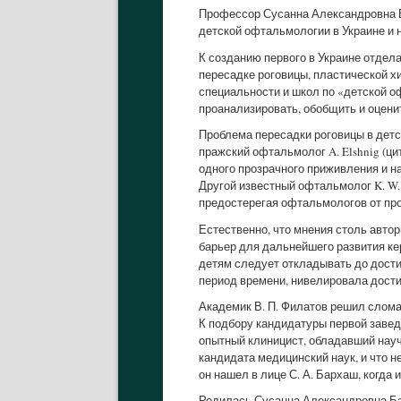
Профессор Сусанна Александровна Б
детской офтальмологии в Украине и 
К созданию первого в Украине отдел
пересадке роговицы, пластической хи
специальности и школ по «детской 
проанализировать, обобщить и оцени
Проблема пересадки роговицы в детс
пражский офтальмолог A. Elshnig (ци
одного прозрачного приживления и н
Другой известный офтальмолог K. W. A
предостерегая офтальмологов от про
Естественно, что мнения столь авто
барьер для дальнейшего развития ке
детям следует откладывать до дости
период времени, нивелировала дости
Академик В. П. Филатов решил слома
К подбору кандидатуры первой завед
опытный клиницист, обладавший нау
кандидата медицинский наук, и что 
он нашел в лице С. А. Бархаш, когда
Родилась Сусанна Александровна Барх