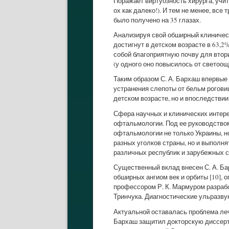
Поражает виртуозность хирурга, учи
ох как далеко!). И тем не менее, вс
было получено на 35 глазах.
Анализируя свой обширный клиническ
достигнут в детском возрасте в 63,2
собой благоприятную почву для втори
(у одного оно повысилось от светоощ
Таким образом С. А. Бархаш впервы
устранения слепоты от бельм роговиц
детском возрасте, но и впоследствии
Сфера научных и клинических интере
офтальмологии. Под ее руководство
офтальмологии не только Украины, н
разных уголков страны, но и выполн
различных республик и зарубежных с
Существенный вклад внесен С. А. Бар
обширных ангиом век и орбиты [10], 
профессором Р. К. Мармуром разрабо
Тринчука. Диагностические ульразву
Актуальной оставалась проблема лече
Бархаш защитил докторскую диссерт