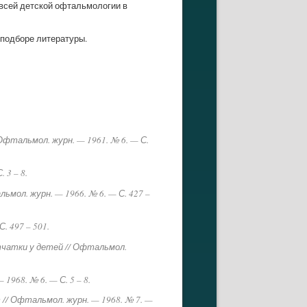
 всей детской офтальмологии в
 подборе литературы.
фтальмол. журн. — 1961. № 6. — С.
 3 – 8.
ол. журн. — 1966. № 6. — С. 427 –
. 497 – 501.
тчатки у детей // Офтальмол.
968. № 6. — С. 5 – 8.
// Офтальмол. журн. — 1968. № 7. —