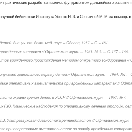
еи и практические разработки явились фундаментом дальнейшего развития
аучной библиотеки Института Усенко Н. Э. и Сеньтиной М. М. за помощь в
тей: дис. уч. ст. докт. мед. наук. – Одесса, 1957. – С. – 481.
врожденных катаракт // Офтальмол. журн. — 1961. № 3. — С. 157 – 166.
титов врожденного происхождения методом открытого зондирования // О
пухолей зрительного нерва у детей // Офтальмол. журн. – 1964. №1. – С.
тодике оперативных вмешательств при врожденных катарактах // Офтальм
области охраны зрения детей в УССР // Офтальмол. журн. — 1967. № 7. — С
мник Г.Ю. Клинические наблюдения по оперативному лечению отслойки се
 В.В. Ультразвуковая диагностика ретинобластом // Офтальмол. журн. — 1
гнозе при оперативных вмешательствах по поводу врожденных катаракт 