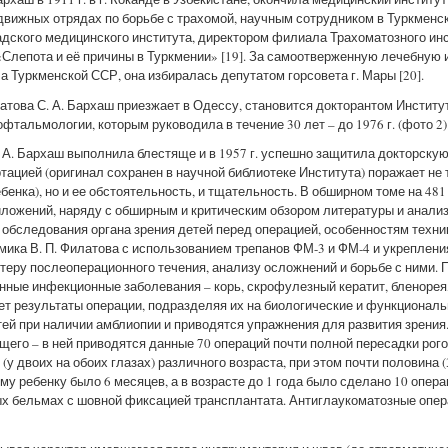
вижных отрядах по борьбе с трахомой, научным сотрудником в Туркменс
дского медицинского института, директором филиала Трахоматозного инст
Слепота и её причины в Туркмении» [19]. За самоотверженную лечебную 
 Туркменской ССР, она избиралась депутатом горсовета г. Мары [20].
това С. А. Бархаш приезжает в Одессу, становится докторантом Института,
фтальмологии, которым руководила в течение 30 лет – до 1976 г. (фото 2)
 А. Бархаш выполнила блестяще и в 1957 г. успешно защитила докторску
ертацией (оригинал сохранен в научной библиотеке Института) поражает не
енка), но и ее обстоятельность, и тщательность. В обширном томе на 481 
иложений, наряду с обширным и критическим обзором литературы и анали
 обследования органа зрения детей перед операцией, особенностям техни
мика В. П. Филатова с использованием трепанов ФМ-3 и ФМ-4 и укреплени
теру послеоперационного течения, анализу осложнений и борьбе с ними. 
ные инфекционные заболевания – корь, скрофулезный кератит, бленорея, 
ет результаты операции, подразделяя их на биологические и функциональ
ей при наличии амблиопии и приводятся упражнения для развития зрения. 
ящего – в ней приводятся данные 70 операций почти полной пересадки рог
(у двоих на обоих глазах) различного возраста, при этом почти половина 
му ребенку было 6 месяцев, а в возрасте до 1 года было сделано 10 опер
ых бельмах с шовной фиксацией трансплантата. Антиглаукоматозные опер