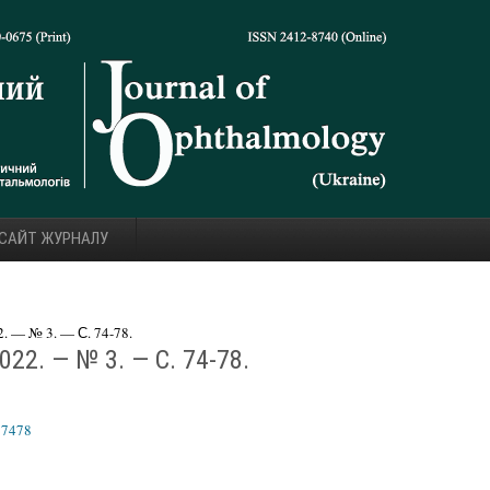
 САЙТ ЖУРНАЛУ
 — № 3. — С. 74-78.
22. — № 3. — С. 74-78.
37478