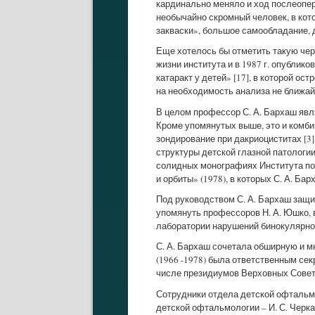
кардинально меняло и ход послеопер
необычайно скромный человек, в ко
закваски», большое самообладание, 
Еще хотелось бы отметить такую черт
жизни института и в 1987 г. опубли
катаракт у детей» [17], в которой о
на необходимость анализа не ближай
В целом профессор С. А. Бархаш явл
Кроме упомянутых выше, это и комбин
зондирование при дакриоциститах [3]
структуры детской глазной патологии
солидных монографиях Института под
и орбиты» (1978), в которых С. А. Ба
Под руководством С. А. Бархаш защи
упомянуть профессоров Н. А. Юшко, 
лаборатории нарушений бинокулярног
С. А. Бархаш сочетала обширную и м
(1966 -1978) была ответственным се
числе президиумов Верховных Совето
Сотрудники отдела детской офтальм
детской офтальмологии – И. С. Черкасо