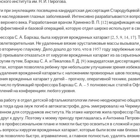
кого института им. Н. И. Пирогова.
и при энуклеациях посвящена кандидатская диссертация Стародубцевой Е
и наследования глазных заболеваний. Интенсивно разрабатываются вопр
верхнего века. Разработанная врачом Хриненко В. П. [12] модификация н
эффективной и базовой операцией, которую отдел широко использует в св
ссора С. А. Бархаш, была хирургия врожденных катаракт [2, 5, 9, 14, 17]
довлетворительная. Не удаленные вязкие хрусталиковые массы вызывали
вторичную глаукому. Дело дошло до того, что в 1957 году зарубежные хиру
8]) призывали отказаться от хирургии врожденных катаракт из-за серьезны
угим путем, Бархаш С. А. и Пикалова Л. Д. [9] (кандидатская диссертаци
тах, которая позволяла ребенку при небольшом улучшении зрения избеж
удаления врожденной катаракты с наложением провизорных швов посвящен
ния врожденных катаракт у детей – прогнозу, оперативной технике, разв
число публикаций профессора Бархаш С. А. – 5 полновесных статей в О
уплений на конференциях любого уровня.
а работу в отдел детской офтальмопатологии лично неоднократно общать
а тогда одна (муж погиб в автокатастрофе, дочь эмигрировала) на Черем
енном для сотрудников института. На этаже напротив жила профессор Пах
 друг к другу. Поэтому к моему приходу приглашалась и Антонина Петровн
е в профессиональном плане и помогли быстро освоиться в сложной и р
ь вопросы хирургии врожденных катаракт, которые были всем нам близки.
 позволяло быстро, атравматично, а главное полностью, удалять вязкие