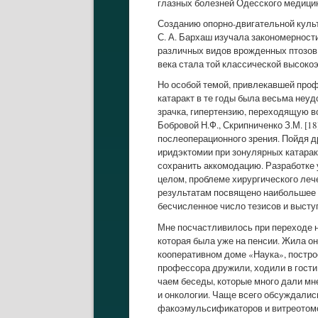
глазных болезней Одесского медицинс
Созданию опорно-двигательной культ
С. А. Бархаш изучала закономерност
различных видов врожденных птозов 
века стала той классической высоко
Но особой темой, привлекавшей профе
катаракт в те годы была весьма неу
зрачка, гипертензию, переходящую во 
Бобровой Н.Ф., Скрипниченко З.М. [1
послеоперационного зрения. Пойдя др
иридэктомии при зонулярных катарак
сохранить аккомодацию. Разработке 
целом, проблеме хирургического лече
результатам посвящено наибольшее 
бесчисленное число тезисов и выст
Мне посчастливилось при переходе н
которая была уже на пенсии. Жила он
кооперативном доме «Наука», постро
профессора дружили, ходили в гости
чаем беседы, которые много дали мн
и онкологии. Чаще всего обсуждалис
факоэмульсификаторов и витреотомов