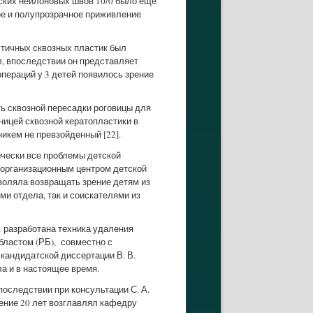
еских нейлоновых швов 10/0 было еще
ное и полупрозрачное приживление
стичных сквозных пластик был
ел, впоследствии он представляет
операций у 3 детей появилось зрение
ь сквозной пересадки роговицы для
ницей сквозной кератопластики в
никем не превзойденный [22].
ически все проблемы детской
 организационным центром детской
зволяла возвращать зрение детям из
и отдела, так и соискателями из
: разработана техника удаления
областом (РБ), совместно с
кандидатской диссертации В. В.
а и в настоящее время.
последствии при консультации С. А.
ение 20 лет возглавлял кафедру