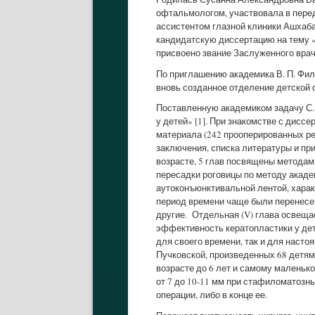
офтальмологом, участвовала в перед
ассистентом глазной клиники Ашхаба
кандидатскую диссертацию на тему «
присвоено звание Заслуженного врача
По приглашению академика В. П. Фила
вновь созданное отделение детской о
Поставленную академиком задачу С.
у детей» [1]. При знакомстве с дисс
материала (242 прооперированных реб
заключения, списка литературы и пр
возрасте, 5 глав посвящены методам
пересадки роговицы по методу акаде
аутоконъюнктивальной лентой, харак
период времени чаще были перенесен
другие. Отдельная (V) глава освеща
эффективность кератопластики у дет
для своего времени, так и для насто
Пучковской, произведенных 68 детям 
возрасте до 6 лет и самому маленько
от 7 до 10-11 мм при стафиломатозн
операции, либо в конце ее.