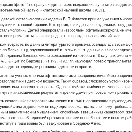
архаш (фото 1) по праву входит в число выдающихся учеников академика
неотъемлемой частью Филатовской научной школы [19, 21].
а детской офтальмологии академик В. П. Филатов пришел уже имея миров
рургии и тканевой терапии. В то время, как и доныне в отдельных госуда
офтальмологии». Детей оперировали «взрослые» офтальмохирурги, не и
ть свои результаты в связи с редкостью врождённых аномалий глаз.
ком возрасте, по данным литературы того времени, освящалась весьма с
т. по Бархаш [1]), опубликовавший в 1920–1930 гг. данные о 35 пересадка
аблюдавшим большое число осложнений из которых в 10 случаях имело м
scher (цит. по Бархаш [1]) в 1923–1927 гг. наблюдал потерю трансплантат
изводства пересадки роговицы в детском возрасте.
ритетных ученых многими офтальмологами воспринимались безоговорочно
ратопластики в детском возрасте. Таким образом, сложилось устойчивое 
жения ими взрослого возраста. Однако глубокая амблиопия, успевавшая 
гнутый анатомический результат и зрение, даже при прозрачном приживле
ть создавшийся стереотип мышления и в 1946 г. организовал в руководим
ующей этим отделением он подходил весьма тщательно – ему требовался 
чным аналитическим мышлением, спокойным взвешенным характером, же
немаловажно – обладавший организаторскими способностями и опытом раб
 институт в годы войны был эвакуирован в Среднюю Азию.
аш в 1911 г. в г. Коканде в Узбекистане, окончила медицинский институт 