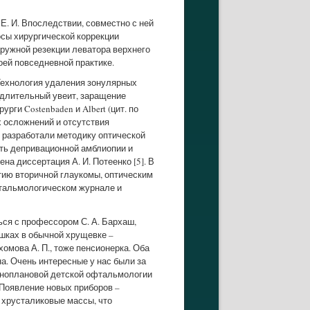
. И. Впоследствии, совместно с ней
осы хирургической коррекции
аружной резекции леватора верхнего
оей повседневной практике.
. Технология удаления зонулярных
 длительный увеит, заращение
рги Costenbaden и Albert (цит. по
х осложнений и отсутствия
я) разработали методику оптической
ать депривационной амблиопии и
а диссертация А. И. Потеенко [5]. В
итию вторичной глаукомы, оптическим
фтальмологическом журнале и
ся с профессором С. А. Бархаш,
ушках в обычной хрущевке –
омова А. П., тоже пенсионерка. Оба
а. Очень интересные у нас были за
азноплановой детской офтальмологии
 Появление новых приборов –
 хрусталиковые массы, что