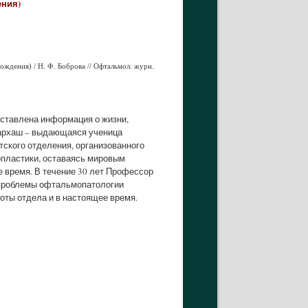
ения)
ождения) / Н. Ф.
Б
оброва // Офтальмол. журн.
ставлена информация о жизни,
 Бархаш – выдающаяся ученица
тского отделения, организованного
опластики, оставаясь мировым
е время. В течение 30 лет Профессор
 проблемы офтальмопатологии
боты отдела и в настоящее время.