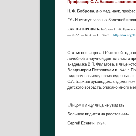
Профессор С. А. Бархаш – основоп
Н. Ф. Боброва
, д-р мед. наук, профе
ГУ «Институт глазных болезней и тк
КАК ЦИТИРОВАТЬ:
Боброва Н. Ф. Профессо
— 2022. — №
3
. — С.
74-78.
http://doi.org
Статья посвящена 110-летней годов
лечебной и научной деятельности пр
академика В.П. Филатова, в лице ко
Владимиром Петровичем в 1946 г. Пр
лидером по числу произведенных скв
С.А. Бархаш руководила отделением
детского возраста, описано много ме
«Лицом к лицу лица не увидать.
Большое видится на расстоянии»
Сергей Есенин, 1924.